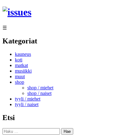
Siirry
sisältöön
☰
Kategoriat
kauneus
koti
matkat
musiikki
muut
shop
shop / miehet
shop / naiset
tyyli / miehet
tyyli / naiset
Etsi
Haku: