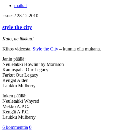
matkat
issues
/
28.12.2010
style the city
Kato, ne liikkuu!
Kiitos videosta,
Style the City
– kunnia olla mukana.
Janin päällä:
Neuletakki Howlin’ by Morrison
Kauluspaita Our Legacy
Farkut Our Legacy
Kengät Alden
Laukku Mulberry
Inken päällä:
Neuletakki Whyred
Mekko A.P.C.
Kengät A.P.C.
Laukku Mulberry
6 kommenttia
0