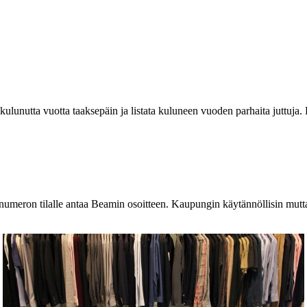
lunutta vuotta taaksepäin ja listata kuluneen vuoden parhaita juttuja. 
linumeron tilalle antaa Beamin osoitteen. Kaupungin käytännöllisin mutta 