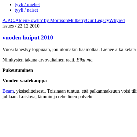
tyyli / miehet
tyyli / naiset
A.P.C.
Alden
Howlin' by Morrison
Mulberry
Our Legacy
Whyred
issues
/
22.12.2010
vuoden huiput 2010
Vuosi lähestyy loppuaan, joululomakin häämöttää. Lienee aika kelata ku
Nimitysten takana arvovaltainen raati.
Eiku me.
Pukeutuminen
Vuoden vaatekauppa
Beam
, yksiselitteisesti. Toisinaan tuntuu, että palkanmaksuun voisi ti
juhlaan. Loistava, lämmin ja rehellinen palvelu.