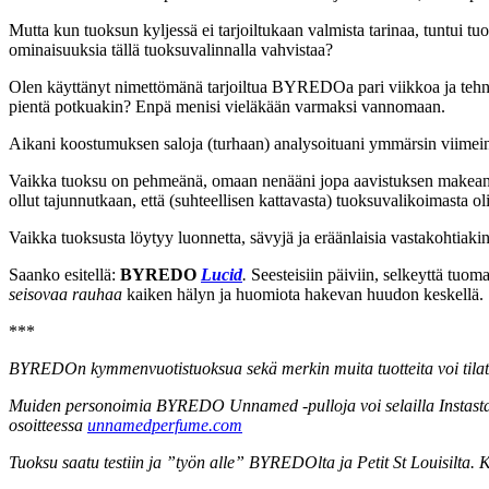
Mutta kun tuoksun kyljessä ei tarjoiltukaan valmista tarinaa, tuntui t
ominaisuuksia tällä tuoksuvalinnalla vahvistaa?
Olen käyttänyt nimettömänä tarjoiltua BYREDOa pari viikkoa ja tehnyt
pientä potkuakin? Enpä menisi vieläkään varmaksi vannomaan.
Aikani koostumuksen saloja (turhaan) analysoituani ymmärsin viimein l
Vaikka tuoksu on pehmeänä, omaan nenääni jopa aavistuksen makeana ja
ollut tajunnutkaan, että (suhteellisen kattavasta) tuoksuvalikoimasta ol
Vaikka tuoksusta löytyy luonnetta, sävyjä ja eräänlaisia vastakohtiaki
Saanko esitellä:
BYREDO
Lucid
.
Seesteisiin päiviin, selkeyttä tuom
seisovaa rauhaa
kaiken hälyn ja huomiota hakevan huudon keskellä.
***
BYREDOn kymmenvuotistuoksua sekä merkin muita tuotteita voi til
Muiden personoimia BYREDO Unnamed -pulloja voi selailla Instasta 
osoitteessa
unnamedperfume.com
Tuoksu saatu testiin ja ”työn alle” BYREDOlta ja Petit St Louisilta. K