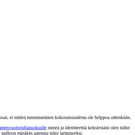
nesosat, ei niiden tunnistaminen kokonaisuudesta ole helppoa sittenkään.
nvuotisjuhlatuoksulle
nimeä ja identiteettiä keksiessäni olen tullut
n pulloon minäkin aamuna tulee tarttuneeksi.