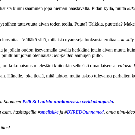
uoksusta kiinni saaminen jopa hieman haastavalta. Pidän kyllä, mutta
kuk
 siihen tuttavuutta aivan toden teolla. Puuta? Talkkia, puuteria? Make
uovuttaa. Väliäkö sillä, millaisia nyansseja tuoksusta erottaa –
keskity
 jollain oudon itsevarmalla tavalla herkkänä jotain aivan muuta kuin h
i puuttunut jotain olennaista:
lempeiden
aamujen pullo.
n, on kokonaisuus mielestäni kuitenkin selkeästi omanlaisensa:
valoisa, 
aan. Hänelle, joka tietää, mitä tahtoo, mutta uskoo tulevansa parhaiten 
ata Suomeen
Petit St Louisin uunituoreesta verkkokaupasta
.
esim. hashtageilla #
smellslike
ja #
BYREDOunnamed
, omia nimi-ideo
iitos!