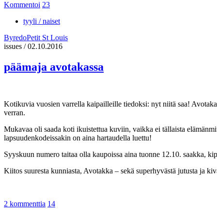
Kommentoi
23
tyyli / naiset
Byredo
Petit St Louis
issues
/
02.10.2016
päämaja avotakassa
Kotikuvia vuosien varrella kaipailleille tiedoksi: nyt niitä saa! Avot
verran.
Mukavaa oli saada koti ikuistettua kuviin, vaikka ei tällaista elämänmi
lapsuudenkodeissakin on aina hartaudella luettu!
Syyskuun numero taitaa olla kaupoissa aina tuonne 12.10. saakka, kipi
Kiitos suuresta kunniasta, Avotakka – sekä superhyvästä jutusta ja kiv
2 kommenttia
14