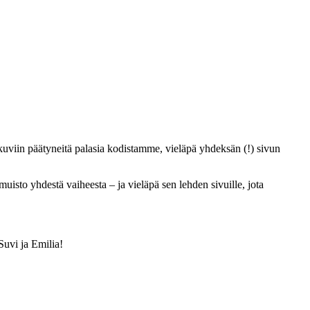
 kuviin päätyneitä palasia kodistamme, vieläpä yhdeksän (!) sivun
uisto yhdestä vaiheesta – ja vieläpä sen lehden sivuille, jota
Suvi ja Emilia!