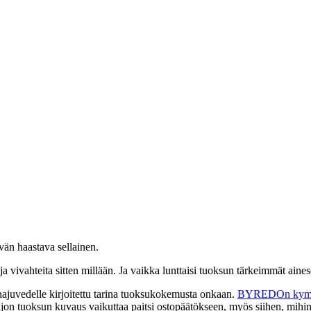
vän haastava sellainen.
ttuja vivahteita sitten millään. Ja vaikka lunttaisi tuoksun tärkeimmät ai
hajuvedelle kirjoitettu tarina tuoksukokemusta onkaan.
BYREDOn kymme
paljon tuoksun kuvaus vaikuttaa paitsi ostopäätökseen, myös siihen, mihi