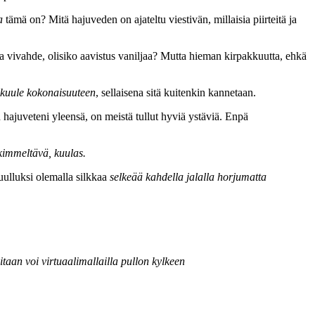
a
tämä on? Mitä hajuveden on ajateltu viestivän, millaisia piirteitä ja
a vivahde, olisiko aavistus vaniljaa? Mutta hieman kirpakkuutta, ehkä
 kuule kokonaisuuteen
, sellaisena sitä kuitenkin kannetaan.
ajuveteni yleensä, on meistä tullut hyviä ystäviä. Enpä
kimmeltävä, kuulas.
kuulluksi olemalla silkkaa
selkeää kahdella jalalla horjumatta
itaan voi virtuaalimallailla pullon kylkeen