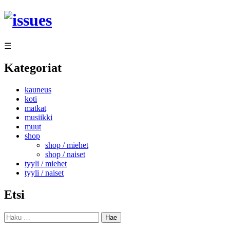
Siirry
sisältöön
☰
Kategoriat
kauneus
koti
matkat
musiikki
muut
shop
shop / miehet
shop / naiset
tyyli / miehet
tyyli / naiset
Etsi
Haku: