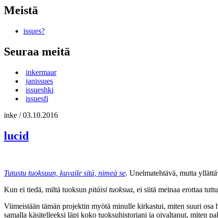
Meistä
issues?
Seuraa meitä
inkermaar
janissues
issueshki
issuesfi
inke
/
03.10.2016
lucid
Tutustu tuoksuun, kuvaile sitä, nimeä se
.
Unelmatehtävä, mutta yllättä
Kun ei tiedä, miltä tuoksun
pitäisi tuoksua
, ei siitä meinaa erottaa tu
Viimeistään tämän projektin myötä minulle kirkastui, miten suuri osa 
samalla käsitelleeksi läpi koko tuoksuhistoriani ja oivaltanut, miten 