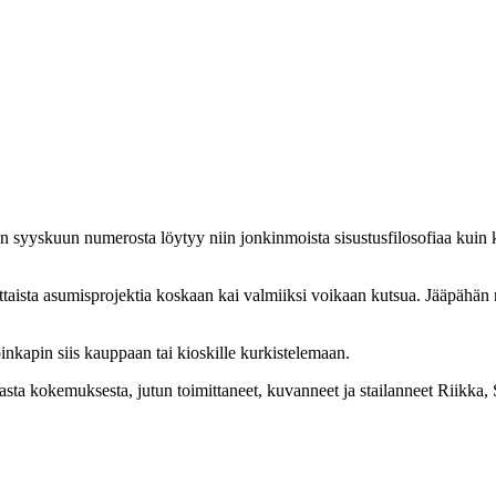
akan syyskuun numerosta löytyy niin jonkinmoista sisustusfilosofiaa kuin
ttaista asumisprojektia koskaan kai valmiiksi voikaan kutsua. Jääpähän m
nkapin siis kauppaan tai kioskille kurkistelemaan.
asta kokemuksesta, jutun toimittaneet, kuvanneet ja stailanneet Riikka, 