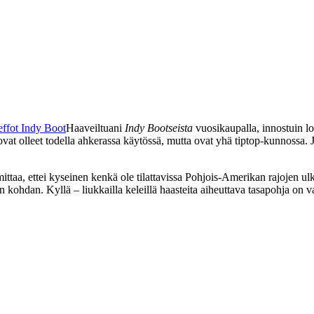
Haaveiltuani
Indy Bootseista
vuosikaupalla, innostuin lop
vat olleet todella ahkerassa käytössä, mutta ovat yhä tiptop-kunnossa. 
ittaa, ettei kyseinen kenkä ole tilattavissa Pohjois-Amerikan rajojen ulk
 kohdan. Kyllä – liukkailla keleillä haasteita aiheuttava tasapohja on