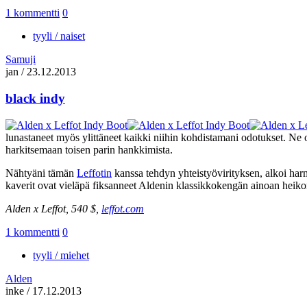
1 kommentti
0
tyyli / naiset
Samuji
jan
/
23.12.2013
black indy
lunastaneet myös ylittäneet kaikki niihin kohdistamani odotukset. Ne o
harkitsemaan toisen parin hankkimista.
Nähtyäni tämän
Leffotin
kanssa tehdyn yhteistyövirityksen, alkoi harm
kaverit ovat vieläpä fiksanneet Aldenin klassikkokengän ainoan heikon
Alden x Leffot, 540 $,
leffot.com
1 kommentti
0
tyyli / miehet
Alden
inke
/
17.12.2013