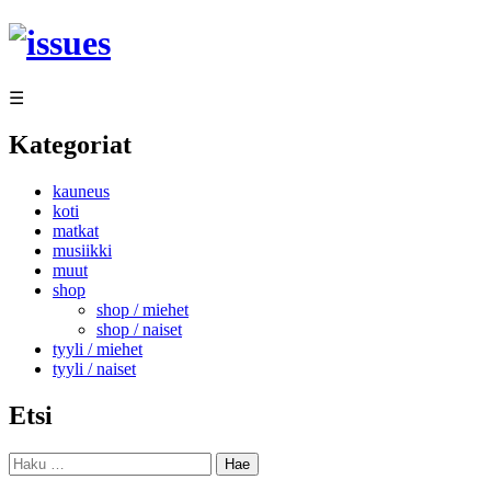
Siirry
sisältöön
☰
Kategoriat
kauneus
koti
matkat
musiikki
muut
shop
shop / miehet
shop / naiset
tyyli / miehet
tyyli / naiset
Etsi
Haku: