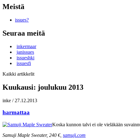
Meistä
issues?
Seuraa meitä
inkermaar
janissues
issueshki
issuesfi
Kaikki artikkelit
Kuukausi:
joulukuu 2013
inke
/
27.12.2013
harmattaa
Koska kunnon talvi ei ole vieläkään suvainnut 
Samuji Maple Sweater, 240 €,
samuji.com