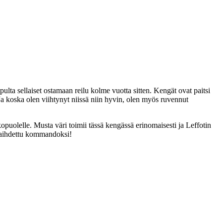
ulta sellaiset ostamaan reilu kolme vuotta sitten. Kengät ovat paitsi
Ja koska olen viihtynyt niissä niin hyvin, olen myös ruvennut
opuolelle. Musta väri toimii tässä kengässä erinomaisesti ja Leffotin
 vaihdettu kommandoksi!