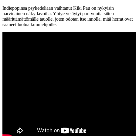
Indiepopinsa psykedeliaan vaihtanut Kiki Pau on nykyisin
harvinainen näky lavoilla. Yhtye vetäytyi pari vuotta sitten
määrittämättömälle tauolle, joten odotan itse innolla, mitä herrat ovat
saaneet luotua kuuntelijoille.