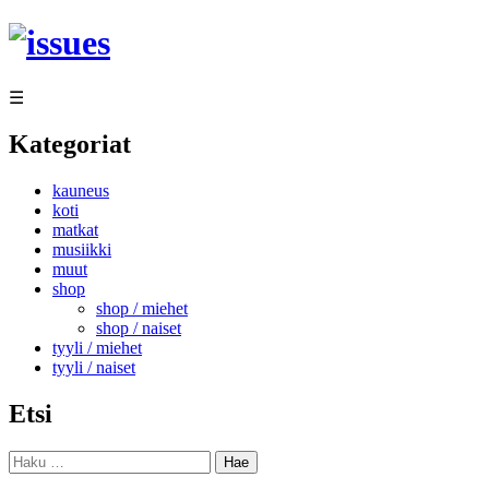
Siirry
sisältöön
☰
Kategoriat
kauneus
koti
matkat
musiikki
muut
shop
shop / miehet
shop / naiset
tyyli / miehet
tyyli / naiset
Etsi
Haku: