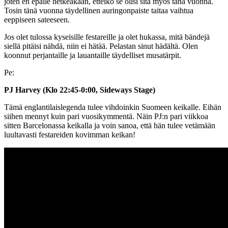
joten en epäile hetkeäkään, etteikö se olisi sitä myös tänä vuonna.
Tosin tänä vuonna täydellinen auringonpaiste taitaa vaihtua
eeppiseen sateeseen.
Jos olet tulossa kyseisille festareille ja olet hukassa, mitä bändejä
siellä pitäisi nähdä, niin ei hätää. Pelastan sinut hädältä. Olen
koonnut perjantaille ja lauantaille täydelliset musatärpit.
Pe:
PJ Harvey (Klo 22:45-0:00, Sideways Stage)
Tämä englantilaislegenda tulee vihdoinkin Suomeen keikalle. Eihän
siihen mennyt kuin pari vuosikymmentä. Näin PJ:n pari viikkoa
sitten Barcelonassa keikalla ja voin sanoa, että hän tulee vetämään
luultavasti festareiden kovimman keikan!