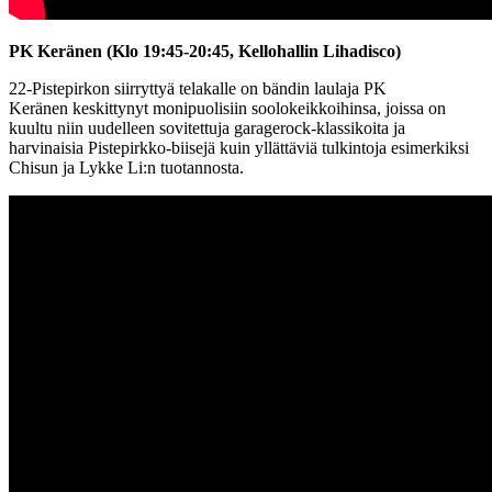
PK Keränen (Klo 19:45-20:45, Kellohallin Lihadisco)
22-Pistepirkon siirryttyä telakalle on bändin laulaja PK
Keränen keskittynyt monipuolisiin soolokeikkoihinsa, joissa on
kuultu niin uudelleen sovitettuja garagerock-klassikoita ja
harvinaisia Pistepirkko-biisejä kuin yllättäviä tulkintoja esimerkiksi
Chisun ja Lykke Li:n tuotannosta.