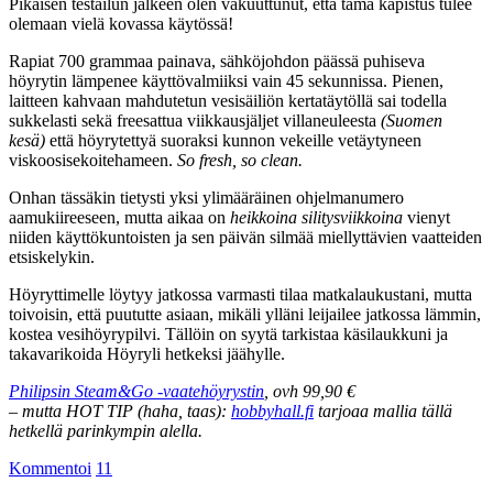
Pikaisen testailun jälkeen olen vakuuttunut, että tämä kapistus tulee
olemaan vielä kovassa käytössä!
Rapiat 700 grammaa painava, sähköjohdon päässä puhiseva
höyrytin lämpenee käyttövalmiiksi vain 45 sekunnissa. Pienen,
laitteen kahvaan mahdutetun vesisäiliön kertatäytöllä sai todella
sukkelasti sekä freesattua viikkausjäljet villaneuleesta
(Suomen
kesä)
että höyrytettyä suoraksi kunnon vekeille vetäytyneen
viskoosisekoitehameen.
So fresh, so clean.
Onhan tässäkin tietysti yksi ylimääräinen ohjelmanumero
aamukiireeseen, mutta aikaa on
heikkoina silitysviikkoina
vienyt
niiden käyttökuntoisten ja sen päivän silmää miellyttävien vaatteiden
etsiskelykin.
Höyryttimelle löytyy jatkossa varmasti tilaa matkalaukustani, mutta
toivoisin, että puututte asiaan, mikäli ylläni leijailee jatkossa lämmin,
kostea vesihöyrypilvi. Tällöin on syytä tarkistaa käsilaukkuni ja
takavarikoida Höyryli hetkeksi jäähylle.
Philipsin Steam&Go -vaatehöyrystin
, ovh 99,90 €
– mutta HOT TIP (haha, taas):
hobbyhall.fi
tarjoaa mallia tällä
hetkellä parinkympin alella.
Kommentoi
11