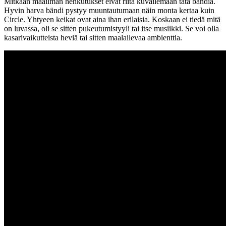
Mitkään maailman hehkutukset eivät riitä kuvailemaan tätä bändiä.
Hyvin harva bändi pystyy muuntautumaan näin monta kertaa kuin
Circle. Yhtyeen keikat ovat aina ihan erilaisia. Koskaan ei tiedä mitä
on luvassa, oli se sitten pukeutumistyyli tai itse musiikki. Se voi olla
kasarivaikutteista heviä tai sitten maalailevaa ambienttia.