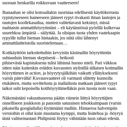
suoraan henkarilla roikkuvaan vaatteeseen!
Ihanaahan se olisi kotosallakin suoristaa edellisestä käyttökerrasta
rypistyneeseen hameeseen jääneet rypyt rivakasti ilman lautojen ja
rautojen koollekasailua, mutten valitettavasti keksinyt, missä
mahtaisin ammattihöyrytintäni – eli käytännössä pyörillä kulkevaa
suurehkoa ämpäriä – säilyttää. Ja olisipas tuota yhden vaatekaapin
rypyille tullut hieman hintaakin, jos niitä olisi lähtenyt
ammattilaitteistolla suoristelemaan…
Kotikäyttöön tarkoitettuihin kevyisiin käsimallin höyryttimiin
suhtauduin hieman skeptisesti – heikosti
pihisevästä kapistuksesta tulisi lähinnä huono mieli. Pari viikkoa
sitten näin kuitenkin eräiden kuvausten stylistillä tällaisen kotimallin
höyryttimen
in action
, ja höyrytysjälkihän vaikutti yllätyksekseni
varsin pätevältä! Kuvausvaatteet oli varmasti silitetty kunnolla
etukäteen, mutta sovittelusta ja mallailusta matkaan jääneet rypyt
taikoi suht kepoisella kotihöyryttimelläkin pois tuosta noin vaan.
Näkemästäni vakuuttuneena päätin viimein liittyä höyryttäjien
onnelliseen joukkoon ja panostin saturaisen tehokkaimpaan (varsin
pikaisella googlailulla) löytämääni malliin. Hintaeroa halvempiin
versioihin ei ollut kuin muutama kymppi, mutta lisätehoa ja -höyryä
tästä valitsemastani Philipsistä löytyy vähintään tuon rahan edestä.