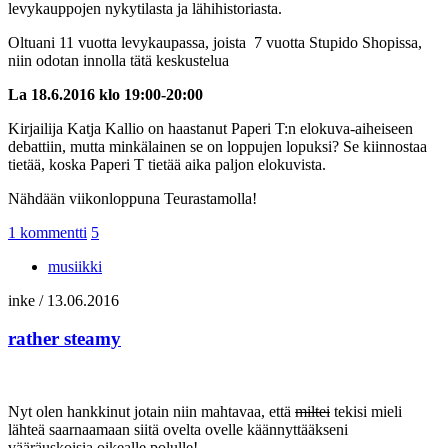
levykauppojen nykytilasta ja lähihistoriasta.
Oltuani 11 vuotta levykaupassa, joista 7 vuotta Stupido Shopissa,
niin odotan innolla tätä keskustelua
La 18.6.2016 klo 19:00-20:00
Kirjailija Katja Kallio on haastanut Paperi T:n elokuva-aiheiseen
debattiin, mutta minkälainen se on loppujen lopuksi? Se kiinnostaa
tietää, koska Paperi T tietää aika paljon elokuvista.
Nähdään viikonloppuna Teurastamolla!
1 kommentti
5
musiikki
inke
/
13.06.2016
rather steamy
Nyt olen hankkinut jotain niin mahtavaa, että
miltei
tekisi mieli
lähteä saarnaamaan siitä ovelta ovelle käännyttääkseni
vääräuskoisia oikealle polulle!