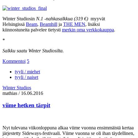
Winter Studiosin
N.1 -nahkasalkkua (319 €)
myyvät
Helsingissä
Beam
,
Beamhill
ja
THE MEN
, lisäksi
kiinnostuneita palvelee tietysti
merkin oma verkkokauppa
.
*
Salkku saatu Winter Studiosilta.
Kommentoi
5
tyyli / miehet
tyyli / naiset
Winter Studios
mathias
/
16.06.2016
viime hetken tärpit
Nyt tulevana viikonloppuna alkaa viime vuonna ensimmäistä kertaa
järjestetty Sideways-festivaali. Viime vuonna se oli ihan täydellinen,