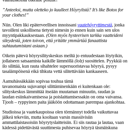
”Anteeksi, mutta oletteko jo kuulleet Höyrylistä? It’s like Botox for
your clothes!”
Niin. Olen liki epäterveellisen innoissani
vaatehöyryttimestä
, jonka
tavoilleni uskollisena tietysti nimesin jo ennen kuin sain sen ulos
myyntipakkauksestaan.
(Olen myös hysteerisen tarkka vaatteideni
sileydestä, joten toivon, että yritätte ymmärtää fanaattista
suhtautumistani asiaan.)
Oikein pätevä höyrysilityskeskus meiltä jo entuudestaan löytyikin,
jollaiseen satsaamista kaikille lämmöllä
(lolz)
suosittelen. Pyykkiä on
ilo silittää, kun rauta sihahtelee supersuoristavaa höyryä, pysyy
tasalämpöisenä eikä tihkuta vettä silitettävään kankaaseen.
Aamuhässäkkään sopivaa touhua tämä
tavanomaista sujuvampi silittäminenkään ei kuitenkaan ole:
silityskeskus lämmittää itseään muutaman minuutin, raudan ja
laudan esiinkaivamisessa ja poislaittamisessakin on oma vaivansa.
Tjooh – ryppyinen paita jääköön odottamaan parempaa ajankohtaa.
Studioissa ja vaatekaupoissa olen törmännyt todella vaikuttavaa
jälkeä tekeviin, mutta kooltaan varsin massiivisiin
ammattilaistasoisiin höyrytyslaitteisiin. Ei siis rautaa ja lautaa, vaan
kädessä pidettävästä suuttimesta puhisevaa höyryä täsmäiskuna