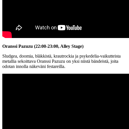
Oranssi Pazuzu (22:00-23:00, Alley Stage)
Sludgea, doomia, bläkkistä, krautrockia ja psykedelia-vaikutteista
metallia sekoittava Oranssi Pazuzu on yksi niistä bändeistä, joita
odotan innolla näkeväni festareilla.