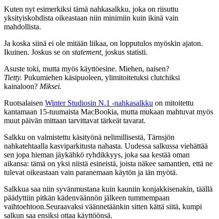
Kuten nyt esimerkiksi tämä nahkasalkku, joka on riisuttu
yksityiskohdista oikeastaan niin minimiin kuin ikinä vain
mahdollista.
Ja koska siinä ei ole mitään liikaa, on lopputulos myöskin ajaton.
Ikuinen. Joskus se on
statement,
joskus statisti.
Asuste toki, mutta myös käyttöesine. Miehen, naisen?
Tietty.
Pukumiehen käsipuoleen, ylimitoitetuksi clutchiksi
kainaloon?
Miksei.
Ruotsalaisen
Winter Studiosin N.1 -nahkasalkku
on mitoitettu
kantamaan 15-tuumaista MacBookia, mutta mukaan mahtuvat myös
muut päivän mittaan tarvittavat tärkeät tavarat.
Salkku on valmistettu käsityönä nelimillisestä, Tärnsjön
nahkatehtaalla kasviparkitusta nahasta. Uudessa salkussa viehättää
sen jopa hieman jäykähkö ryhdikkyys, joka saa kestää oman
aikansa: tämä on yksi niistä esineistä, joista näkee samantien, että ne
tulevat oikeastaan vain paranemaan käytön ja iän myötä.
Salkkua saa niin syvänmustana kuin kauniin konjakkisenakin, täällä
päädyttiin pitkän kädenväännön jälkeen tummempaan
vaihtoehtoon.Seuraavaksi väännetäänkin sitten kättä siitä, kumpi
salkun saa ensiksi ottaa käyttöönsä.