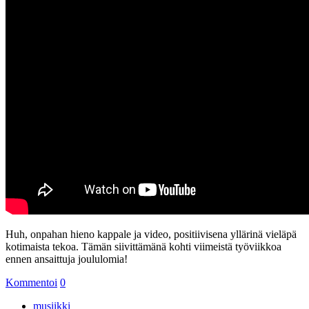
Huh, onpahan hieno kappale ja video, positiivisena yllärinä vieläpä
kotimaista tekoa. Tämän siivittämänä kohti viimeistä työviikkoa
ennen ansaittuja joululomia!
Kommentoi
0
musiikki