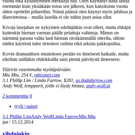
vuotta eikä kyllästymisen merkkejä näy. Olen käyttänyt näitä laseja
enemmän kuin yksiäkään toisia sen jälkeen, kun kaksitoista vuotta
sitten opettelin piilareihin. Nämä päässä olen käynyt myös juhlissa ja
illanvietoissa – muilla laseilla ei ole niihin juuri asiaa ollut.
Kivoja lasejahan ne nykyisten edeltäjätkin ovat olleet, mutta ehkäpä
kuitenkin hieman varman päälle pelattuja valintoja. Minun on
näemmä parasta valita lasit hieman räväkämmällä otteella, silloin
niiden käytöstä tulee
tietoinen valinta
eikä arkista pakkopullaa.
Kovin dramaattisen muutoksen perään en ilmeisesti haikaile, mutta
eiköhän näilläkin ehdokkailla saisi pientä päivitystä ilmeeseen.
Ylärivin vasemmalta myötäpäivään:
Miu Miu, 254 €,
otticanet.com
3.1 Phillip Lim / Linda Farrow, $281,
us.lindafarrow.com
Andy Wolf, lempparit, joille ei löydy hintaa,
andy-wolf.at
2 kommenttia
0
tyyli / naiset
3.1 Phillip Lim
Andy Wolf
Linda Farrow
Miu Miu
jan
/
15.12.2014
vihdoinkin