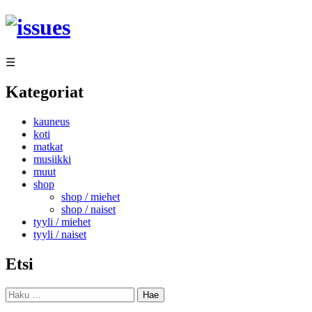
Siirry
sisältöön
☰
Kategoriat
kauneus
koti
matkat
musiikki
muut
shop
shop / miehet
shop / naiset
tyyli / miehet
tyyli / naiset
Etsi
Haku: