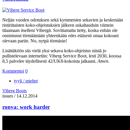
Neljän vuoden odotuksen sekä kymmenien sekavien ja keskenään
ristiriitaisten koko-ohjeistuksien jälkeen uskaltauduin viimein
tilaamaan itselleni Vibergit. Sovittamatta tietty, koska enhän ole
onnistunut törmäämään yhteenkään edes etäisesti omaa kokoani
olevaan pariin. No, nytpä törmäsin!
Lisättäköön siis vielä yksi sekava koko-ohjeistus niistä jo
pullistelevaan internetiin: Viberg Service Boot, lesti 2030, koossa
8,5 palvelee täydellisesti 42/UK8-kokoista jalkaani.
Amen.
Kommentoi
0
tyyli / miehet
Viberg Boots
issues
/
14.12.2014
ronya: work harder