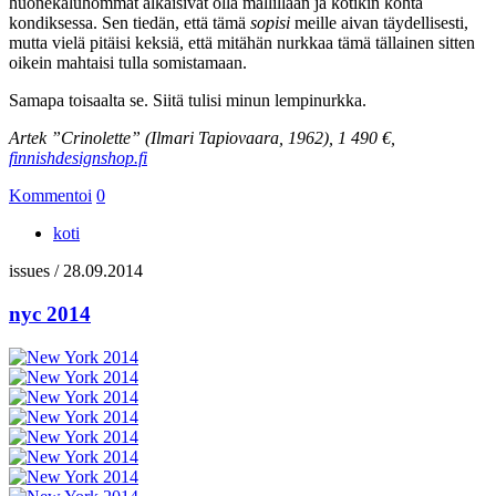
huonekaluhommat alkaisivat olla mallillaan ja kotikin kohta
kondiksessa. Sen tiedän, että tämä
sopisi
meille aivan täydellisesti,
mutta vielä pitäisi keksiä, että mitähän nurkkaa tämä tällainen sitten
oikein mahtaisi tulla somistamaan.
Samapa toisaalta se. Siitä tulisi minun lempinurkka.
Artek ”Crinolette” (Ilmari Tapiovaara, 1962), 1 490 €,
finnishdesignshop.fi
Kommentoi
0
koti
issues
/
28.09.2014
nyc 2014