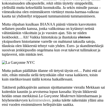
kokonaisuuden ulkopuolelle, rekit oltiin täytetty simppeleillä,
ylellisillä mutta kekseliäillä luomuksilla. Ja sekös minulle passaa –
viimeaikoina olen enimmäkseen viettänyt musta-harmaa-valkeaa
kautta tai yhdistellyt reippaasti tummansinistä tummansiniseen.
Mutta olipahan kuulkaas IHANAA päästä viimein kasvotusten
sellaisen puodin kanssa, jonka valikoimaa on kytännyt netistä
vähintäänkin viikoittain ja jo vuosien ajan. Siis ne niiden
lookbookit… Ah! Vaikka himotuksia ja ihastuksia
yhteisen
yksipuolisen historiamme varrelle on mahtunut takuulla satoja,
tilauksia olen liikkeestä tehnyt vain yhden. Euro- ja skandimerkkejä
suosivan jenkkipuodin ongelmana kun ovat tukevat tullimaksut ja
tuplaverot, niin minkäs teet.
Mutta paikan päällähän tilanne oli tietysti täysin eri… Paitsi että
ai
niin
, eihän minulla siellä tietystikään ollut varaa kaikkeen, toisin
kuin mielikuvissani täällä kotona haikaillessani.
Taktisesti palkkapäivän aamuun sijoittamamme vierailu Mekkaan sai
kuitenkin kauniin ja arvoisensa lopun kassalta: löysin liikkeestä
heidän oman merkkinsä
La Garçonne Modernen
hiirenharmaan ja
höyhenenkevyen k
ašmirneuleen,
jonka tulette näkemään ylläni aina
ensi vuoden ensimmäiseen hellepäivään saakka.