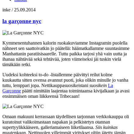
inke
/
25.09.2014
la garçonne nyc
Kymmenentuhannen kalorin ruokakuviamme Instagramin puolella
nähneet sen saattoivatkin jo päätellä: häämatkallamme suuntasimme
Manhattanin paratiisisaarelle. Tuttu paikka tarjosi yhä vain uutta ja
ihanaa nähtävää sekä tehtävää, joten viimeiseksi jäi tuskin vielä
tämäkään retki.
Uudeksi kohteeksi to-do -listallemme päivittyi reilut kolme
kuukautta sitten ovensa avannut puoti, joka olikin minulle jo vanha
tuttu, lemppari jopa. Nettikauppasuosikeistani
suosikein
La
Garçonne
päätti nimittäin laajentaa toimintaansa kivijalkaan ja avasi
ensimmäisen oman liikkeensä Tribecaan!
Omaan makuuni kerrassaan täydellisen tarjonnan verkkokauppa oli
kuratoinut valikoimastaan napakan ja pelkistetyn otannan
supertyylikkääseen, galleriamaiseen liiketilaansa.
Siis kuinkas
muutenkaan.
Nettipuolen villeimmät viritykset oltiin jätetty tämän