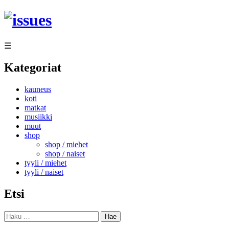
Siirry
sisältöön
☰
Kategoriat
kauneus
koti
matkat
musiikki
muut
shop
shop / miehet
shop / naiset
tyyli / miehet
tyyli / naiset
Etsi
Haku: