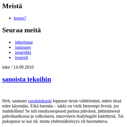
Meistä
issues?
Seuraa meitä
inkermaar
janissues
issueshki
issuesfi
inke
/
14.09.2010
sanoista tekoihin
Heh, saatuani
vuodatukseni
loppuun tiesin välittömästi, miten tässä
tulee käymään. Eikä harmita – takki on vielä hienompi livenä, jos
mahdollista! Se tuli ennätysnopeasti parissa päivässä, jättimäisessä
pahvilaatikossa ja valkoiseen, muoviseen
bodybagiin
käärittynä. Tai
pukupussi se kai oli, mutta yhdennäköisyys oli huomattava.