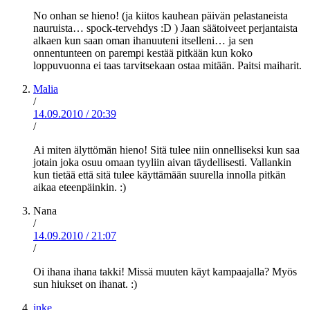
No onhan se hieno! (ja kiitos kauhean päivän pelastaneista
nauruista… spock-tervehdys :D ) Jaan säätoiveet perjantaista
alkaen kun saan oman ihanuuteni itselleni… ja sen
onnentunteen on parempi kestää pitkään kun koko
loppuvuonna ei taas tarvitsekaan ostaa mitään. Paitsi maiharit.
Malia
/
14.09.2010
/
20:39
/
Ai miten älyttömän hieno! Sitä tulee niin onnelliseksi kun saa
jotain joka osuu omaan tyyliin aivan täydellisesti. Vallankin
kun tietää että sitä tulee käyttämään suurella innolla pitkän
aikaa eteenpäinkin. :)
Nana
/
14.09.2010
/
21:07
/
Oi ihana ihana takki! Missä muuten käyt kampaajalla? Myös
sun hiukset on ihanat. :)
inke