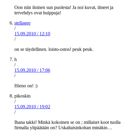
Oon niin iloinen sun puolesta! Ja noi kuvat, ilmeet ja
tervehdys ovat huippuja!
stellagee
/
15.09.2010
/
12:10
/
on se täydellinen. loisto-ostos! peuk peuk.
h
/
15.09.2010
/
17:06
/
Hieno on! :)
pikoskin
/
15.09.2010
/
19:02
/
Ihana takki! Minkä kokoinen se on ; millaiset koot tuolla
firmalla ylipäätään on? Uskaltaisinkohan minäkin…