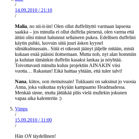
/
14.09.2010
/
21:10
/
Malia
, no nii-ii-iin! Olen ollut duffelityttö varmaan lapsesta
saakka – jos minulla ei ollut duffelia pienenä, olen varma että
äitini olisi minut halunnut sellaiseen pukea. Edellisen duffelini
käytin puhki, luovuin siitä juuri äsken kyynel
silmäkulmassain.. Siitä ei oikeasti jäänyt jäljelle mitään, mistä
kukaan enää pääsisi iloitsemaan. Mutta noh, nyt alan hommiin
ja kulutan tämänkin duffelin kasaksi lankaa ja nöyhtää.
Toivottavasti minulta kuluu projektiin AINAKIN viisi
vuotta… Rakastan! Eikä haittaa yhtään, että tulee talvi!
Nana
, kiitos, oon riemuissain! Tukkaani on saksinut jo vuosia
Anna, joka vaikuttaa nykyään kampaamo Headmadessa.
Menkää sinne, mutta jättäkää pliis vielä mullekin jokunen
vapaa aika kalenteriin :)
Vimps
/
15.09.2010
/
11:00
/
Hän
ON
täydellinen!