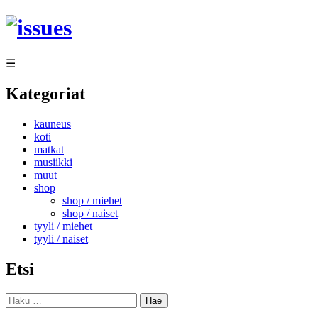
Siirry
sisältöön
☰
Kategoriat
kauneus
koti
matkat
musiikki
muut
shop
shop / miehet
shop / naiset
tyyli / miehet
tyyli / naiset
Etsi
Haku: