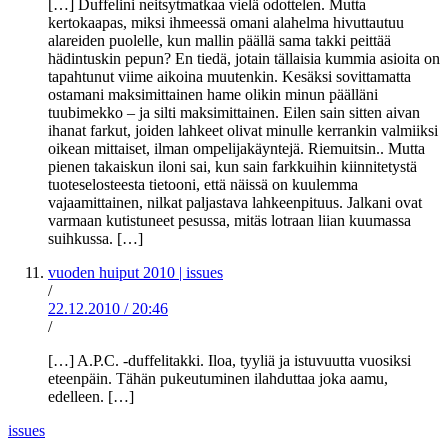
[…] Duffelini neitsytmatkaa vielä odottelen. Mutta
kertokaapas, miksi ihmeessä omani alahelma hivuttautuu
alareiden puolelle, kun mallin päällä sama takki peittää
hädintuskin pepun? En tiedä, jotain tällaisia kummia asioita on
tapahtunut viime aikoina muutenkin. Kesäksi sovittamatta
ostamani maksimittainen hame olikin minun päälläni
tuubimekko – ja silti maksimittainen. Eilen sain sitten aivan
ihanat farkut, joiden lahkeet olivat minulle kerrankin valmiiksi
oikean mittaiset, ilman ompelijakäyntejä. Riemuitsin.. Mutta
pienen takaiskun iloni sai, kun sain farkkuihin kiinnitetystä
tuoteselosteesta tietooni, että näissä on kuulemma
vajaamittainen, nilkat paljastava lahkeenpituus. Jalkani ovat
varmaan kutistuneet pesussa, mitäs lotraan liian kuumassa
suihkussa. […]
vuoden huiput 2010 | issues
/
22.12.2010
/
20:46
/
[…] A.P.C. -duffelitakki. Iloa, tyyliä ja istuvuutta vuosiksi
eteenpäin. Tähän pukeutuminen ilahduttaa joka aamu,
edelleen. […]
issues