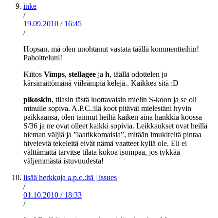
inke
/
19.09.2010
/
16:45
/
Hopsan, mä olen unohtanut vastata täällä kommentteihin!
Pahoitteluni!
Kiitos
Vimps
,
stellagee
ja
h
, täällä odottelen jo
kärsimättömänä viileämpiä kelejä.. Kaikkea sitä :D
pikoskin
, tilasin tästä luottavaisin mielin S-koon ja se oli
minulle sopiva. A.P.C.:llä koot pitävät mielestäni hyvin
paikkaansa, olen tainnut heiltä kaiken aina hankkia koossa
S/36 ja ne ovat olleet kaikki sopivia. Leikkaukset ovat heillä
hieman väljiä ja ”laatikkomaisia”, mitään imukireitä pintaa
hiveleviä tekeleitä eivät nämä vaatteet kyllä ole. Eli ei
välttämättä tarvitse tilata kokoa isompaa, jos tykkää
väljemmästä istuvuudesta!
lisää herkkuja a.p.c.:ltä | issues
/
01.10.2010
/
18:33
/