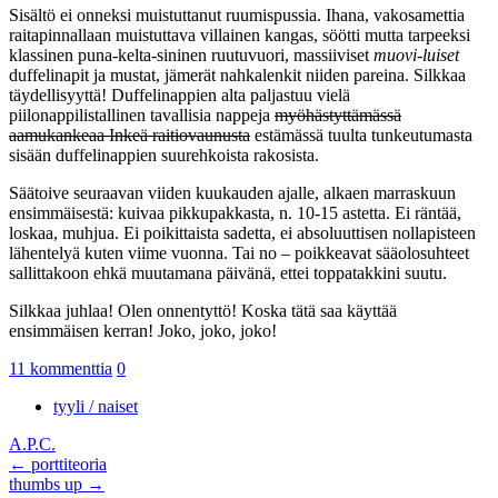
Sisältö ei onneksi muistuttanut ruumispussia. Ihana, vakosamettia
raitapinnallaan muistuttava villainen kangas, söötti mutta tarpeeksi
klassinen puna-kelta-sininen ruutuvuori, massiiviset
muovi-luiset
duffelinapit ja mustat, jämerät nahkalenkit niiden pareina. Silkkaa
täydellisyyttä! Duffelinappien alta paljastuu vielä
piilonappilistallinen tavallisia nappeja
myöhästyttämässä
aamukankeaa Inkeä raitiovaunusta
estämässä tuulta tunkeutumasta
sisään duffelinappien suurehkoista rakosista.
Säätoive seuraavan viiden kuukauden ajalle, alkaen marraskuun
ensimmäisestä: kuivaa pikkupakkasta, n. 10-15 astetta. Ei räntää,
loskaa, muhjua. Ei poikittaista sadetta, ei absoluuttisen nollapisteen
lähentelyä kuten viime vuonna. Tai no – poikkeavat sääolosuhteet
sallittakoon ehkä muutamana päivänä, ettei toppatakkini suutu.
Silkkaa juhlaa! Olen onnentyttö! Koska tätä saa käyttää
ensimmäisen kerran! Joko, joko, joko!
11 kommenttia
0
tyyli / naiset
A.P.C.
Artikkelien
←
porttiteoria
thumbs up
→
selaus