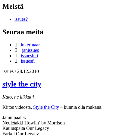
Meistä
issues?
Seuraa meitä
inkermaar
janissues
issueshki
issuesfi
issues
/
28.12.2010
style the city
Kato, ne liikkuu!
Kiitos videosta,
Style the City
– kunnia olla mukana.
Janin päällä:
Neuletakki Howlin’ by Morrison
Kauluspaita Our Legacy
Farkut Our Legacy