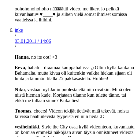
oohohohohohoho nääääättti video. me likey. jo pelkkä
kuvanlaatu= ♥____♥ ja siihen vielä somat ihmiset somissa
vaatteissa ja ihihihi.
inke
/
03.01.2011
/
14:06
/
Hanna
, no ite oot! <3
Eeva
, hahah – draamaa kauppahallissa ;) Oltiin kyllä kaukana
Bahamalta, mutta kivaa oli kuitenkin vaikka hiekan sijaan oli
lunta ja lämmön tilalla 25 pakkasastetta. Huhhei!
Niko
, vastaan nyt Janin puolesta että niin ovatkin. Minä olen
niistä hieman kade. Korjataan tilanne kun tulette tänne, tai
ehkä me tullaan sinne? Kuka ties!
Tuomas
, cheers! Videon tekijät tietävät mitä tekevät, noista
kuvissa haahuilevista tyypeistä en niin tiedä :D
vesiheinikki
, Style the City osaa kyllä videonteon, kuvanlaatu
on komiaa emmekä näköjään aivan täysin onnistuneet videota