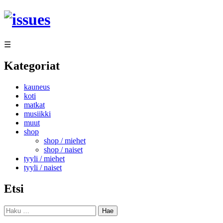
Siirry
sisältöön
☰
Kategoriat
kauneus
koti
matkat
musiikki
muut
shop
shop / miehet
shop / naiset
tyyli / miehet
tyyli / naiset
Etsi
Haku: