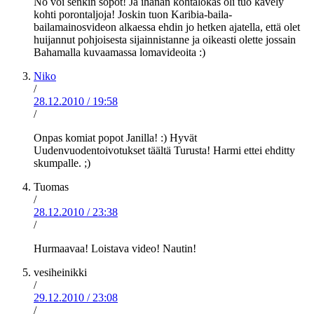
No voi senkin söpöt! Ja ihanan kohtalokas oli tuo kävely
kohti porontaljoja! Joskin tuon Karibia-baila-
bailamainosvideon alkaessa ehdin jo hetken ajatella, että olet
huijannut pohjoisesta sijainnistanne ja oikeasti olette jossain
Bahamalla kuvaamassa lomavideoita :)
Niko
/
28.12.2010
/
19:58
/
Onpas komiat popot Janilla! :) Hyvät
Uudenvuodentoivotukset täältä Turusta! Harmi ettei ehditty
skumpalle. ;)
Tuomas
/
28.12.2010
/
23:38
/
Hurmaavaa! Loistava video! Nautin!
vesiheinikki
/
29.12.2010
/
23:08
/