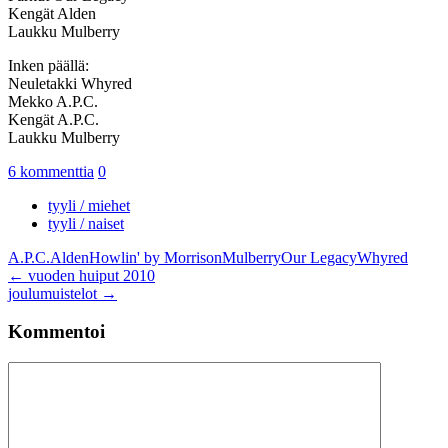
Kengät Alden
Laukku Mulberry
Inken päällä:
Neuletakki Whyred
Mekko A.P.C.
Kengät A.P.C.
Laukku Mulberry
6 kommenttia
0
tyyli / miehet
tyyli / naiset
A.P.C.
Alden
Howlin' by Morrison
Mulberry
Our Legacy
Whyred
Artikkelien
←
vuoden huiput 2010
joulumuistelot
→
selaus
Kommentoi
Kommentti