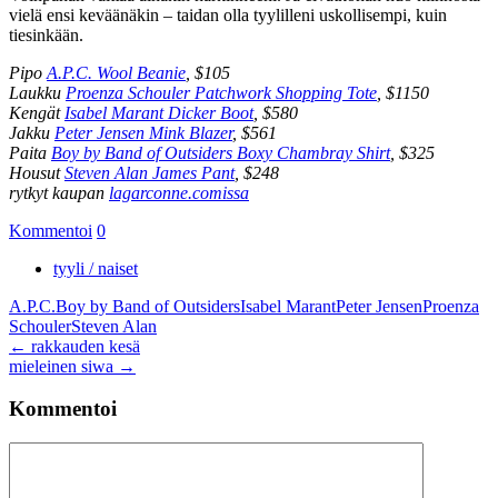
vielä ensi keväänäkin – taidan olla tyylilleni uskollisempi, kuin
tiesinkään.
Pipo
A.P.C. Wool Beanie
, $105
Laukku
Proenza Schouler Patchwork Shopping Tote
, $1150
Kengät
Isabel Marant Dicker Boot
, $580
Jakku
Peter Jensen Mink Blazer
, $561
Paita
Boy by Band of Outsiders Boxy Chambray Shirt
, $325
Housut
Steven Alan James Pant
, $248
rytkyt kaupan
lagarconne.comissa
Kommentoi
0
tyyli / naiset
A.P.C.
Boy by Band of Outsiders
Isabel Marant
Peter Jensen
Proenza
Schouler
Steven Alan
Artikkelien
←
rakkauden kesä
mieleinen siwa
→
selaus
Kommentoi
Kommentti