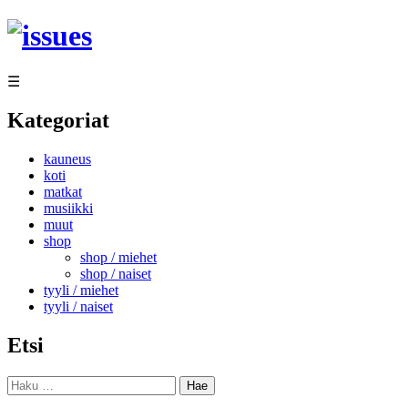
Siirry
sisältöön
☰
Kategoriat
kauneus
koti
matkat
musiikki
muut
shop
shop / miehet
shop / naiset
tyyli / miehet
tyyli / naiset
Etsi
Haku: