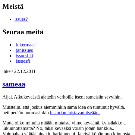
Meistä
issues?
Seuraa meitä
inkermaar
janissues
issueshki
issuesfi
inke
/
22.12.2011
sameaa
Aijai. Alkukeväästä ajattelin verhoilla itseni sameisiin sävyihin.
Muistelin, että joskus aiemminkin sama idea on tuntunut hyvältä,
heti perään huomasinkin
historian toistavan itseään.
Mutta oliko minulla mitään mutaista viime keväänä, kynsilakkoja
lukuunottamatta? No, täksi kevääksi voisin jotain hankkia..
Voinpahan väittää ainakin harkinneeni. Ja eivätköhän nuo kiinnosta