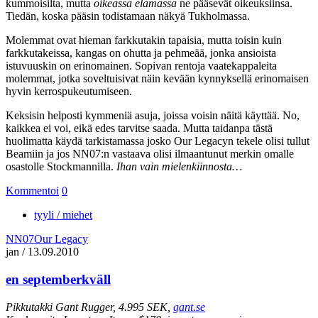
kummoisilta, mutta
oikeassa elämässä
ne pääsevät oikeuksiinsa.
Tiedän, koska pääsin todistamaan näkyä Tukholmassa.
Molemmat ovat hieman farkkutakin tapaisia, mutta toisin kuin
farkkutakeissa, kangas on ohutta ja pehmeää, jonka ansioista
istuvuuskin on erinomainen. Sopivan rentoja vaatekappaleita
molemmat, jotka soveltuisivat näin kevään kynnyksellä erinomaisen
hyvin kerrospukeutumiseen.
Keksisin helposti kymmeniä asuja, joissa voisin näitä käyttää. No,
kaikkea ei voi, eikä edes tarvitse saada. Mutta taidanpa tästä
huolimatta käydä tarkistamassa josko Our Legacyn tekele olisi tullut
Beamiin ja jos NN07:n vastaava olisi ilmaantunut merkin omalle
osastolle Stockmannilla.
Ihan vain mielenkiinnosta…
Kommentoi
0
tyyli / miehet
NN07
Our Legacy
jan
/
13.09.2010
en septemberkväll
Pikkutakki Gant Rugger, 4.995 SEK,
gant.se