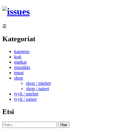
Siirry
sisältöön
☰
Kategoriat
kauneus
koti
matkat
musiikki
muut
shop
shop / miehet
shop / naiset
tyyli / miehet
tyyli / naiset
Etsi
Haku: