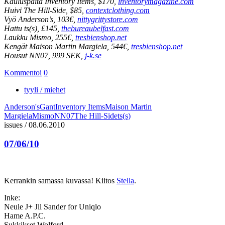
Kauluspaita Inventory Items, $170,
inventorymagazine.com
Huivi The Hill-Side, $85,
contextclothing.com
Vyö Anderson’s, 103€,
nittygrittystore.com
Hattu ts(s), £145,
thebureaubelfast.com
Laukku Mismo, 255€,
tresbienshop.net
Kengät Maison Martin Margiela, 544€,
tresbienshop.net
Housut NN07, 999 SEK,
j-k.se
Kommentoi
0
tyyli / miehet
Anderson's
Gant
Inventory Items
Maison Martin
Margiela
Mismo
NN07
The Hill-Side
ts(s)
issues
/
08.06.2010
07/06/10
Kerrankin samassa kuvassa! Kiitos
Stella
.
Inke:
Neule J+ Jil Sander for Uniqlo
Hame A.P.C.
Sukkikset Wolford