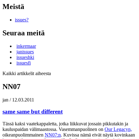
Meistä
issues?
Seuraa meitä
inkermaar
janissues
issueshki
issuesfi
Kaikki artikkelit aiheesta
NN07
jan
/
12.03.2011
same same but different
Tässä kaksi vaatekappaletta, jotka liikkuvat jossain pikkutakin ja
kauluspaidan välimaastossa. Vasemmanpuolinen on
Our Legacyn,
oikeanpuolimmainen
NN07:n
. Kuvissa nämä eivät näytä kovinkaan