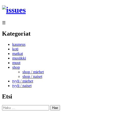
Siirry
sisältöön
☰
Kategoriat
kauneus
koti
matkat
musiikki
muut
shop
shop / miehet
shop / naiset
tyyli / miehet
tyyli / naiset
Etsi
Haku: