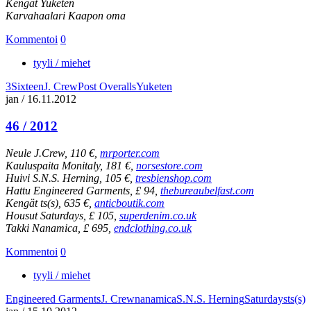
Kengät Yuketen
Karvahaalari Kaapon oma
Kommentoi
0
tyyli / miehet
3Sixteen
J. Crew
Post Overalls
Yuketen
jan
/
16.11.2012
46 / 2012
Neule J.Crew, 110 €,
mrporter.com
Kauluspaita Monitaly, 181 €,
norsestore.com
Huivi S.N.S. Herning, 105 €,
tresbienshop.com
Hattu Engineered Garments, £ 94,
thebureaubelfast.com
Kengät ts(s), 635 €,
anticboutik.com
Housut Saturdays, £ 105,
superdenim.co.uk
Takki Nanamica, £ 695,
endclothing.co.uk
Kommentoi
0
tyyli / miehet
Engineered Garments
J. Crew
nanamica
S.N.S. Herning
Saturdays
ts(s)