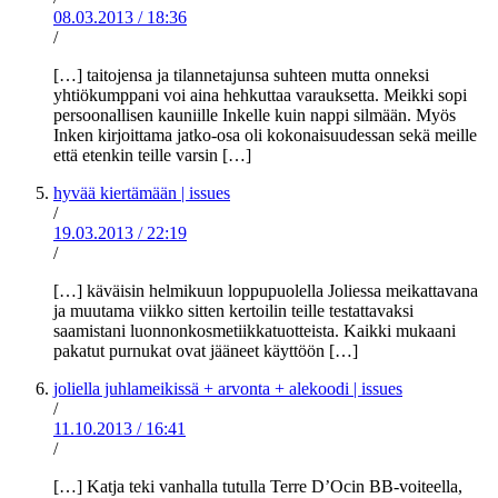
08.03.2013
/
18:36
/
[…] taitojensa ja tilannetajunsa suhteen mutta onneksi
yhtiökumppani voi aina hehkuttaa varauksetta. Meikki sopi
persoonallisen kauniille Inkelle kuin nappi silmään. Myös
Inken kirjoittama jatko-osa oli kokonaisuudessan sekä meille
että etenkin teille varsin […]
hyvää kiertämään | issues
/
19.03.2013
/
22:19
/
[…] käväisin helmikuun loppupuolella Joliessa meikattavana
ja muutama viikko sitten kertoilin teille testattavaksi
saamistani luonnonkosmetiikkatuotteista. Kaikki mukaani
pakatut purnukat ovat jääneet käyttöön […]
joliella juhlameikissä + arvonta + alekoodi | issues
/
11.10.2013
/
16:41
/
[…] Katja teki vanhalla tutulla Terre D’Ocin BB-voiteella,