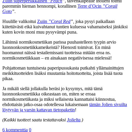
Zuiin superpersikkainen ”
Peach
”
, talvenkalpealle iholleni toimii
paremmin hieman hennompi, korallinen
Terre d’Ocin
”Corail
Goto
”
.
Huulille valikoitui
Zuiin
”Coral Red
”,
joka pysyi paikallaan
kiitettävästi eikä kuivahtanut tuntien kuluessa vahamaiseksi jänkiksi
kuten kovin moni muu pysyvämpi puna.
Lähinnä normikosmetiikan parissa puuhastelleen tyypin arvio
luonnonkosmetiikkameikeistä? Hienosti toimivat. En minä
huomannut näissä testailemissani tuotteissa mitään eroa ns.
normikosmetiikkaan – en ainakaan negatiivisessa mielessä!
Pohjattoman tuntuisesta paperipussukasta putkahti yllämainittujen
meikkituotteiden lisäksi muutamia hoitotuotteita, joista lisää tuota
pikaa.
Ja mikäli siellä jollakulla heräsi jo kysymys, mitä tämä
luonnonkosmetiikka oikeastaan on, miten se eroaa
normikosmetiikasta ja miksi sellaisesta kannattaisi kiinnostua,
ehdottaisin jatko-osaa odotellessa lukaisemaan
tämän Jolien sivuilta
löytyvän ja varsin kattavan tietopaketin
!
(Kaikki tuotteet saatu testattavaksi
Jolielta
.)
6 kommenttia
0