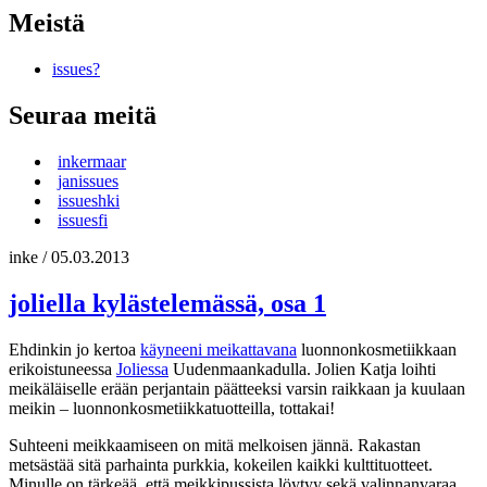
Meistä
issues?
Seuraa meitä
inkermaar
janissues
issueshki
issuesfi
inke
/
05.03.2013
joliella kylästelemässä, osa 1
Ehdinkin jo kertoa
käyneeni meikattavana
luonnonkosmetiikkaan
erikoistuneessa
Joliessa
Uudenmaankadulla. Jolien Katja loihti
meikäläiselle erään perjantain päätteeksi varsin raikkaan ja kuulaan
meikin – luonnonkosmetiikkatuotteilla, tottakai!
Suhteeni meikkaamiseen on mitä melkoisen jännä. Rakastan
metsästää sitä parhainta purkkia, kokeilen kaikki kulttituotteet.
Minulle on tärkeää, että meikkipussista löytyy sekä valinnanvaraa