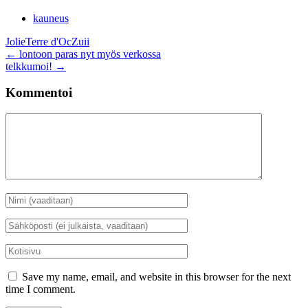
kauneus
Jolie
Terre d'Oc
Zuii
Artikkelien
←
lontoon paras nyt myös verkossa
telkkumoi!
→
selaus
Kommentoi
Kommentti
Nimi
*
Sähköposti
*
Kotisivu
Save my name, email, and website in this browser for the next
time I comment.