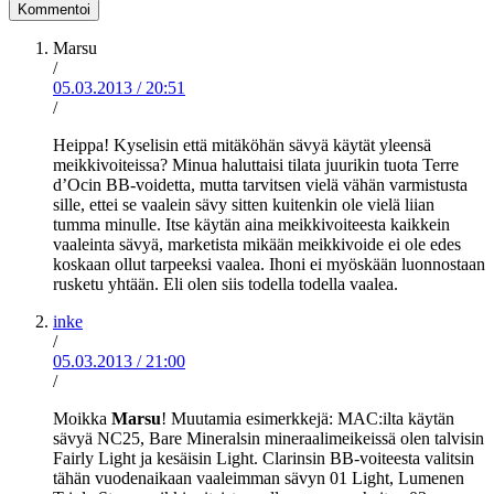
Marsu
/
05.03.2013
/
20:51
/
Heippa! Kyselisin että mitäköhän sävyä käytät yleensä
meikkivoiteissa? Minua haluttaisi tilata juurikin tuota Terre
d’Ocin BB-voidetta, mutta tarvitsen vielä vähän varmistusta
sille, ettei se vaalein sävy sitten kuitenkin ole vielä liian
tumma minulle. Itse käytän aina meikkivoiteesta kaikkein
vaaleinta sävyä, marketista mikään meikkivoide ei ole edes
koskaan ollut tarpeeksi vaalea. Ihoni ei myöskään luonnostaan
rusketu yhtään. Eli olen siis todella todella vaalea.
inke
/
05.03.2013
/
21:00
/
Moikka
Marsu
! Muutamia esimerkkejä: MAC:ilta käytän
sävyä NC25, Bare Mineralsin mineraalimeikeissä olen talvisin
Fairly Light ja kesäisin Light. Clarinsin BB-voiteesta valitsin
tähän vuodenaikaan vaaleimman sävyn 01 Light, Lumenen