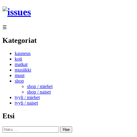
Siirry
sisältöön
☰
Kategoriat
kauneus
koti
matkat
musiikki
muut
shop
shop / miehet
shop / naiset
tyyli / miehet
tyyli / naiset
Etsi
Haku: