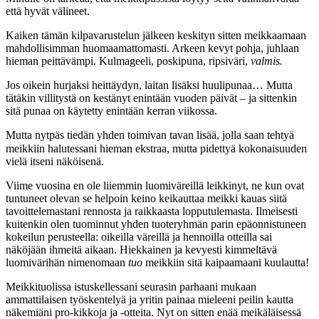
että hyvät välineet.
Kaiken tämän kilpavarustelun jälkeen keskityn sitten meikkaamaan
mahdollisimman huomaamattomasti. Arkeen kevyt pohja, juhlaan
hieman peittävämpi. Kulmageeli, poskipuna, ripsiväri,
valmis.
Jos oikein hurjaksi heittäydyn, laitan lisäksi huulipunaa… Mutta
tätäkin villitystä on kestänyt enintään vuoden päivät – ja sittenkin
sitä punaa on käytetty enintään kerran viikossa.
Mutta nytpäs tiedän yhden toimivan tavan lisää, jolla saan tehtyä
meikkiin halutessani hieman ekstraa, mutta pidettyä kokonaisuuden
vielä itseni näköisenä.
Viime vuosina en ole liiemmin luomiväreillä leikkinyt, ne kun ovat
tuntuneet olevan se helpoin keino keikauttaa meikki kauas siitä
tavoittelemastani rennosta ja raikkaasta lopputulemasta. Ilmeisesti
kuitenkin olen tuominnut yhden tuoteryhmän parin epäonnistuneen
kokeilun perusteella: oikeilla väreillä ja hennoilla otteilla sai
näköjään ihmeitä aikaan. Hiekkainen ja kevyesti kimmeltävä
luomivärihän nimenomaan
tuo
meikkiin sitä kaipaamaani kuulautta!
Meikkituolissa istuskellessani seurasin parhaani mukaan
ammattilaisen työskentelyä ja yritin painaa mieleeni peilin kautta
näkemiäni pro-kikkoja ja -otteita. Nyt on sitten enää meikäläisessä