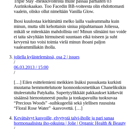
Triple Stay -meikkivoiteista mulle passaa parhaiten 03
Aurinkokaakao. Too Facedin BB-voiteesta olin ehdottomasti
vaalein, olisko ollut nimeltään Vanilla Glow.
Ihosi kuulostaa kieltämättä melko lailla vaaleammalta kuin
minun, mutta silti kehottaisin siniua piipahtamaan Joliessa,
mikäli se mitenkään mahdollista on! Minun silmääni tuo voide
ei taita sävyltään hirmuisesti suuntaan eikä toiseen ja suht
kevyenä tuo voisi toimia vielä minun ihoani paljon
vaaleammillakin iholla.
joliella kylästelemässä, osa 2 | issues
/
06.03.2013
/
15:00
/
[…] Eilen esittelemieni meikkien lisäksi pussukasta kurkisti
muutama hemmottelutuote luonnonkosmetiikan Chaneliksikin
tituleeratulta Patykalta. Supertyylikkäät pakkaukset kätkevät
sisäänsä hienostuneesti puulta ja tonkapavuilta tuoksuvaa
“Precious Woods” -suihkugeeliä sekä ylellisen ruusuista
“Floral Rose Water” -kasvovettä. […]
Kevätsävyt kasvoille, elvytystä talvi-iholle ja pari sanaa
hormonaalisista iho-oikuista | Jolie | Organic Health & Beauty
/