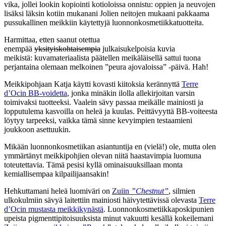
vika, jollei lookin kopiointi kotioloissa onnistu: oppien ja neuvojen
lisäksi läksin kotiin mukanani Jolien neitojen mukaani pakkaama
pussukallinen meikkiin käytettyjä luonnonkosmetiikkatuotteita.
Harmittaa, etten saanut otettua
enempää
yksityiskohtaisempia
julkaisukelpoisia kuvia
meikistä: kuvamateriaalista päätellen meikäläisellä sattui tuona
perjantaina olemaan melkoinen ”peura ajovaloissa” -päivä. Hah!
Meikkipohjaan Katja käytti kovasti kiitoksia kerännyttä
Terre
d’Ocin BB-voidetta
, jonka minäkin ilolla allekirjoitan varsin
toimivaksi tuotteeksi. Vaalein sävy passaa meikälle mainiosti ja
lopputulema kasvoilla on heleä ja kuulas. Peittävyyttä BB-voiteesta
löytyy tarpeeksi, vaikka tämä sinne kevyimpien testaamieni
joukkoon asettuukin.
Mikään luonnonkosmetiikan asiantuntija en (vielä!) ole, mutta olen
ymmärtänyt meikkipohjien olevan niitä haastavimpia luomuna
toteutettavia. Tämä pesisi kyllä ominaisuuksillaan monta
kemiallisempaa kilpailijaansakin!
Hehkuttamani heleä luomiväri on
Zuiin
”Chestnut”
, silmien
ulkokulmiin sävyä laitettiin mainiosti häivytettävissä olevasta
Terre
d’Ocin mustasta meikkikynästä
. Luonnonkosmetiikkaposkipunien
upeista pigmenttipitoisuuksista minut vakuutti kesällä kokeilemani