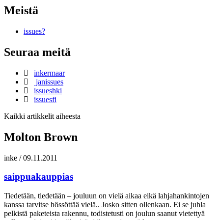
Meistä
issues?
Seuraa meitä
inkermaar
janissues
issueshki
issuesfi
Kaikki artikkelit aiheesta
Molton Brown
inke
/
09.11.2011
saippuakauppias
Tiedetään, tiedetään – jouluun on vielä aikaa eikä lahjahankintojen
kanssa tarvitse hössöttää vielä.. Josko sitten ollenkaan. Ei se juhla
pelkistä paketeista rakennu, todistetusti on joulun saanut vietettyä