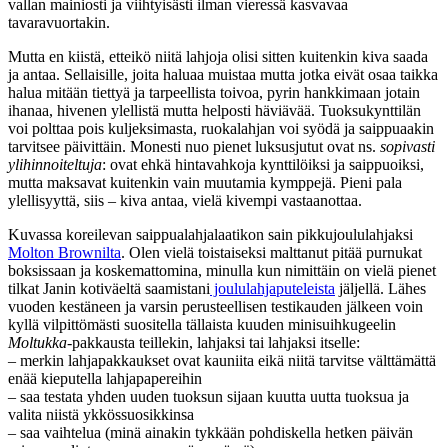
vallan mainiosti ja viihtyisästi ilman vieressä kasvavaa
tavaravuortakin.
Mutta en kiistä, etteikö niitä lahjoja olisi sitten kuitenkin kiva saada
ja antaa. Sellaisille, joita haluaa muistaa mutta jotka eivät osaa taikka
halua mitään tiettyä ja tarpeellista toivoa, pyrin hankkimaan jotain
ihanaa, hivenen ylellistä mutta helposti häviävää. Tuoksukynttilän
voi polttaa pois kuljeksimasta, ruokalahjan voi syödä ja saippuaakin
tarvitsee päivittäin. Monesti nuo pienet luksusjutut ovat ns.
sopivasti
ylihinnoiteltuja
: ovat ehkä hintavahkoja kynttilöiksi ja saippuoiksi,
mutta maksavat kuitenkin vain muutamia kymppejä. Pieni pala
ylellisyyttä, siis – kiva antaa, vielä kivempi vastaanottaa.
Kuvassa koreilevan saippualahjalaatikon sain pikkujoululahjaksi
Molton Brownilta
. Olen vielä toistaiseksi malttanut pitää purnukat
boksissaan ja koskemattomina, minulla kun nimittäin on vielä pienet
tilkat Janin kotiväeltä saamistani
joululahjaputeleista
jäljellä. Lähes
vuoden kestäneen ja varsin perusteellisen testikauden jälkeen voin
kyllä vilpittömästi suositella tällaista kuuden minisuihkugeelin
Moltukka
-pakkausta teillekin, lahjaksi tai lahjaksi itselle:
– merkin lahjapakkaukset ovat kauniita eikä niitä tarvitse välttämättä
enää kieputella lahjapapereihin
– saa testata yhden uuden tuoksun sijaan kuutta uutta tuoksua ja
valita niistä ykkössuosikkinsa
– saa vaihtelua (minä ainakin tykkään pohdiskella hetken päivän