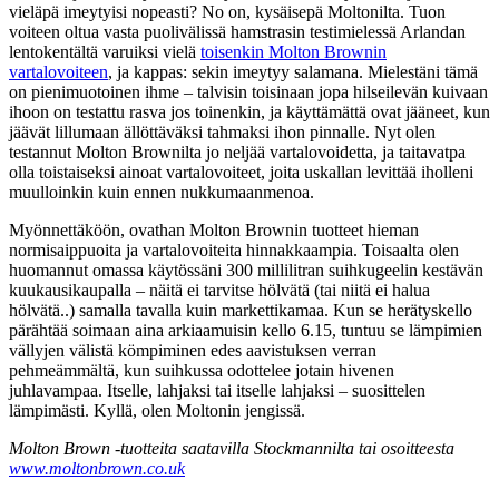
vieläpä imeytyisi nopeasti? No on, kysäisepä Moltonilta. Tuon
voiteen oltua vasta puolivälissä hamstrasin testimielessä Arlandan
lentokentältä varuiksi vielä
toisenkin Molton Brownin
vartalovoiteen
, ja kappas: sekin imeytyy salamana. Mielestäni tämä
on pienimuotoinen ihme – talvisin toisinaan jopa hilseilevän kuivaan
ihoon on testattu rasva jos toinenkin, ja käyttämättä ovat jääneet, kun
jäävät lillumaan ällöttäväksi tahmaksi ihon pinnalle. Nyt olen
testannut Molton Brownilta jo neljää vartalovoidetta, ja taitavatpa
olla toistaiseksi ainoat vartalovoiteet, joita uskallan levittää iholleni
muulloinkin kuin ennen nukkumaanmenoa.
Myönnettäköön, ovathan Molton Brownin tuotteet hieman
normisaippuoita ja vartalovoiteita hinnakkaampia. Toisaalta olen
huomannut omassa käytössäni 300 millilitran suihkugeelin kestävän
kuukausikaupalla – näitä ei tarvitse hölvätä (tai niitä ei halua
hölvätä..) samalla tavalla kuin markettikamaa. Kun se herätyskello
pärähtää soimaan aina arkiaamuisin kello 6.15, tuntuu se lämpimien
vällyjen välistä kömpiminen edes aavistuksen verran
pehmeämmältä, kun suihkussa odottelee jotain hivenen
juhlavampaa. Itselle, lahjaksi tai itselle lahjaksi – suosittelen
lämpimästi. Kyllä, olen Moltonin jengissä.
Molton Brown -tuotteita saatavilla Stockmannilta tai osoitteesta
www.moltonbrown.co.uk