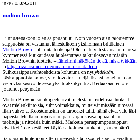
inke
/
03.09.2011
molton brown
Tunnustettakoon: olen saippuahullu. Noin vuoden ajan taloutemme
saippuoista on vastannut lähestulkoon yksinomaan brittiläinen
Molton Brown
– ah, mitä tuoksuja! Olen ehtinyt testaamaan reilussa
kymmenessä kuukaudessa huolestuttavalta kuulostavan määrän
Molton Brownin tuotteita –
lähipiirini näköjään tietää, mistä tykkään
ja
lahjat ovat osuneet enemmän kuin kohdalleen
.
Suihkusaippuavaihtoehdoista koluttuna on nyt
yhdeksän
,
käsisaippuoista kolme, vartalovoiteista neljä, lisäksi kokeiltuna on
vielä yksi käsivoide sekä yksi tuoksukynttilä. Kertaakaan en ole
joutunut pettymään.
Molton Brownin suihkugeelit ovat mielestäni täydellisiä: tuoksut
ovat mielenkiintoisia, suht voimakkaita, mutteivät missään nimessä
liian vahvoja. Koostumuskin on tarpeeksi tuhti, nämä eivät valu läpi
näpeistä. Meillä on myös ollut pari sarjan käsisaippuaa: ihania
tuoksuja ja riittoisia kuin mitkä. Marketin peruspumppusaippuat
eivät kyllä ole kestäneet käytössä kolmea kuukautta, kuten nämä…
Saippuahulluuteni on sitten ilmeisesti sitä tasoa, että se noteerattiin