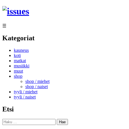
Siirry
sisältöön
☰
Kategoriat
kauneus
koti
matkat
musiikki
muut
shop
shop / miehet
shop / naiset
tyyli / miehet
tyyli / naiset
Etsi
Haku: