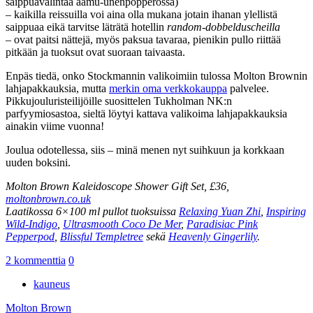
saippuavalintaa aamu-unenpöpperössä)
– kaikilla reissuilla voi aina olla mukana jotain ihanan ylellistä
saippuaa eikä tarvitse läträtä hotellin
random-dobbelduscheilla
– ovat paitsi nättejä, myös paksua tavaraa, pienikin pullo riittää
pitkään ja tuoksut ovat suoraan taivaasta.
Enpäs tiedä, onko Stockmannin valikoimiin tulossa Molton Brownin
lahjapakkauksia, mutta
merkin oma verkkokauppa
palvelee.
Pikkujouluristeilijöille suosittelen Tukholman NK:n
parfyymiosastoa, sieltä löytyi kattava valikoima lahjapakkauksia
ainakin viime vuonna!
Joulua odotellessa, siis – minä menen nyt suihkuun ja korkkaan
uuden boksini.
Molton Brown Kaleidoscope Shower Gift Set, £36,
moltonbrown.co.uk
Laatikossa 6×100 ml pullot tuoksuissa
Relaxing Yuan Zhi
,
Inspiring
Wild-Indigo
,
Ultrasmooth Coco De Mer
,
Paradisiac Pink
Pepperpod
,
Blissful Templetree
sekä
Heavenly Gingerlily
.
2 kommenttia
0
kauneus
Molton Brown