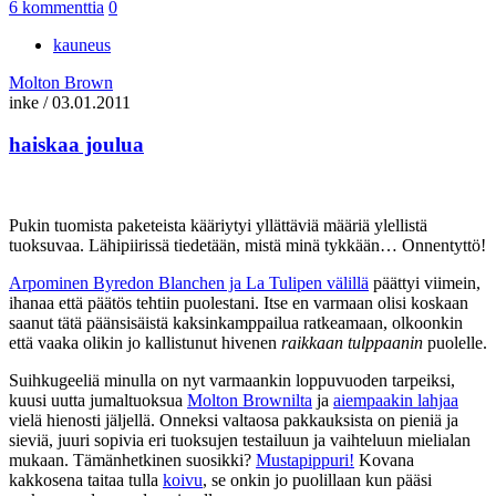
6 kommenttia
0
kauneus
Molton Brown
inke
/
03.01.2011
haiskaa joulua
Pukin tuomista paketeista kääriytyi yllättäviä määriä ylellistä
tuoksuvaa. Lähipiirissä tiedetään, mistä minä tykkään… Onnentyttö!
Arpominen Byredon Blanchen ja La Tulipen välillä
päättyi viimein,
ihanaa että päätös tehtiin puolestani. Itse en varmaan olisi koskaan
saanut tätä päänsisäistä kaksinkamppailua ratkeamaan, olkoonkin
että vaaka olikin jo kallistunut hivenen
raikkaan tulppaanin
puolelle.
Suihkugeeliä minulla on nyt varmaankin loppuvuoden tarpeiksi,
kuusi uutta jumaltuoksua
Molton Brownilta
ja
aiempaakin lahjaa
vielä hienosti jäljellä. Onneksi valtaosa pakkauksista on pieniä ja
sieviä, juuri sopivia eri tuoksujen testailuun ja vaihteluun mielialan
mukaan. Tämänhetkinen suosikki?
Mustapippuri!
Kovana
kakkosena taitaa tulla
koivu
, se onkin jo puolillaan kun pääsi