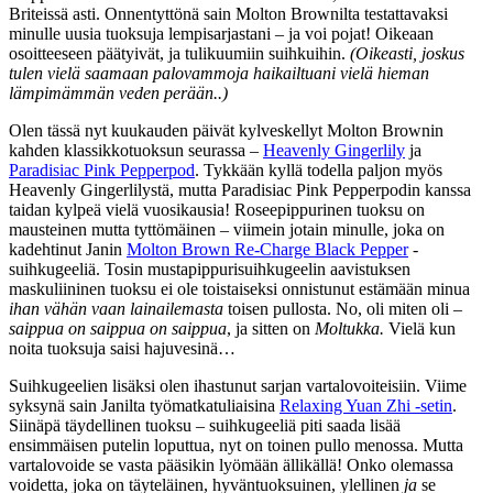
Briteissä asti. Onnentyttönä sain Molton Brownilta testattavaksi
minulle uusia tuoksuja lempisarjastani – ja voi pojat! Oikeaan
osoitteeseen päätyivät, ja tulikuumiin suihkuihin.
(Oikeasti, joskus
tulen vielä saamaan palovammoja haikailtuani vielä hieman
lämpimämmän veden perään..)
Olen tässä nyt kuukauden päivät kylveskellyt Molton Brownin
kahden klassikkotuoksun seurassa –
Heavenly Gingerlily
ja
Paradisiac Pink Pepperpod
. Tykkään kyllä todella paljon myös
Heavenly Gingerlilystä, mutta Paradisiac Pink Pepperpodin kanssa
taidan kylpeä vielä vuosikausia! Roseepippurinen tuoksu on
mausteinen mutta tyttömäinen – viimein jotain minulle, joka on
kadehtinut Janin
Molton Brown Re-Charge Black Pepper
-
suihkugeeliä. Tosin mustapippurisuihkugeelin aavistuksen
maskuliininen tuoksu ei ole toistaiseksi onnistunut estämään minua
ihan vähän vaan lainailemasta
toisen pullosta. No, oli miten oli –
saippua on saippua on saippua
, ja sitten on
Moltukka.
Vielä kun
noita tuoksuja saisi hajuvesinä…
Suihkugeelien lisäksi olen ihastunut sarjan vartalovoiteisiin. Viime
syksynä sain Janilta työmatkatuliaisina
Relaxing Yuan Zhi -setin
.
Siinäpä täydellinen tuoksu – suihkugeeliä piti saada lisää
ensimmäisen putelin loputtua, nyt on toinen pullo menossa. Mutta
vartalovoide se vasta pääsikin lyömään ällikällä! Onko olemassa
voidetta, joka on täyteläinen, hyväntuoksuinen, ylellinen
ja
se