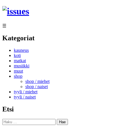
Siirry
sisältöön
☰
Kategoriat
kauneus
koti
matkat
musiikki
muut
shop
shop / miehet
shop / naiset
tyyli / miehet
tyyli / naiset
Etsi
Haku: