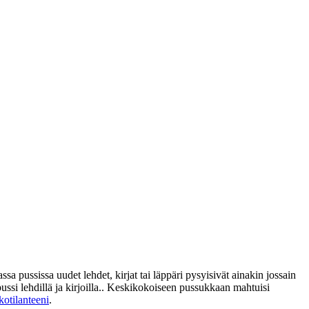
sa pussissa uudet lehdet, kirjat tai läppäri pysyisivät ainakin jossain
ussi lehdillä ja kirjoilla.. Keskikokoiseen pussukkaan mahtuisi
otilanteeni
.