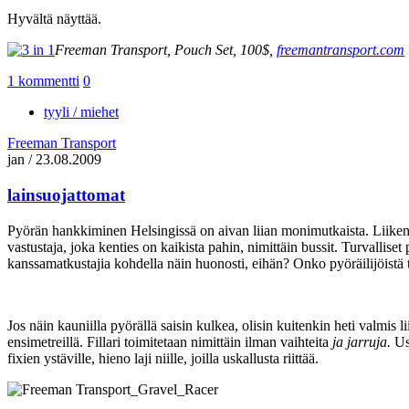
Hyvältä näyttää.
Freeman Transport, Pouch Set, 100$,
freemantransport.com
1 kommentti
0
tyyli / miehet
Freeman Transport
jan
/
23.08.2009
lainsuojattomat
Pyörän hankkiminen Helsingissä on aivan liian monimutkaista. Liikenteess
vastustaja, joka kenties on kaikista pahin, nimittäin bussit. Turvallise
kanssamatkustajia kohdella näin huonosti, eihän? Onko pyöräilijöistä 
Jos näin kauniilla pyörällä saisin kulkea, olisin kuitenkin heti valmis
ensimetreillä. Fillari toimitetaan nimittäin ilman vaihteita
ja jarruja.
Usk
fixien ystäville, hieno laji niille, joilla uskallusta riittää.