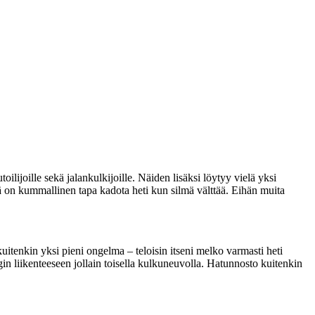
ilijoille sekä jalankulkijoille. Näiden lisäksi löytyy vielä yksi
illä on kummallinen tapa kadota heti kun silmä välttää. Eihän muita
uitenkin yksi pieni ongelma – teloisin itseni melko varmasti heti
ingin liikenteeseen jollain toisella kulkuneuvolla. Hatunnosto kuitenkin