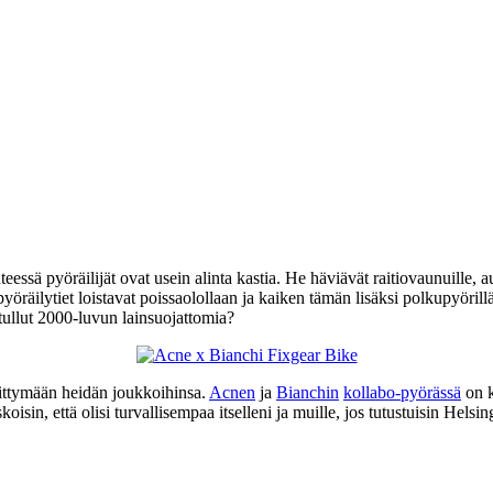
ä pyöräilijät ovat usein alinta kastia. He häviävät raitiovaunuille, auto
t pyöräilytiet loistavat poissaolollaan ja kaiken tämän lisäksi polkupyör
tullut 2000-luvun lainsuojattomia?
 liittymään heidän joukkoihinsa.
Acnen
ja
Bianchin
kollabo-pyörässä
on k
oisin, että olisi turvallisempaa itselleni ja muille, jos tutustuisin Hels