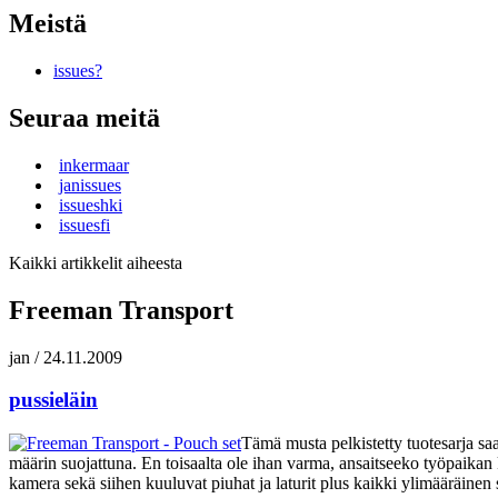
Meistä
issues?
Seuraa meitä
inkermaar
janissues
issueshki
issuesfi
Kaikki artikkelit aiheesta
Freeman Transport
jan
/
24.11.2009
pussieläin
Tämä musta pelkistetty tuotesarja saa
määrin suojattuna. En toisaalta ole ihan varma, ansaitseeko työpaikan 
kamera sekä siihen kuuluvat piuhat ja laturit plus kaikki ylimääräine