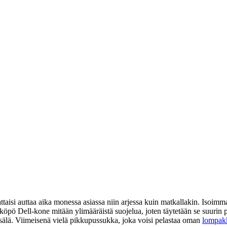
ttaisi auttaa aika monessa asiassa niin arjessa kuin matkallakin. Isoimmas
köpö Dell-kone mitään ylimääräistä suojelua, joten täytetään se suurin p
n sälä. Viimeisenä vielä pikkupussukka, joka voisi pelastaa oman
lompakk