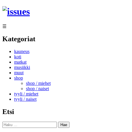
Siirry
sisältöön
☰
Kategoriat
kauneus
koti
matkat
musiikki
muut
shop
shop / miehet
shop / naiset
tyyli / miehet
tyyli / naiset
Etsi
Haku: