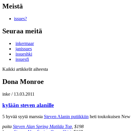
Meistä
issues?
Seuraa meitä
inkermaar
janissues
issueshki
issuesfi
Kaikki artikkelit aiheesta
Dona Monroe
inke
/
13.03.2011
kylään steven alanille
5 hyvää syytä marssia
Steven Alanin putiikkiin
heti toukokuisen New Y
paita
Steven Alan Spring Matilda Top
,
$198