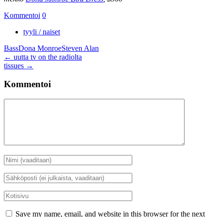
Kommentoi
0
tyyli / naiset
Bass
Dona Monroe
Steven Alan
Artikkelien
←
uutta tv on the radiolta
tissues
→
selaus
Kommentoi
Kommentti
Nimi
*
Sähköposti
*
Kotisivu
Save my name, email, and website in this browser for the next