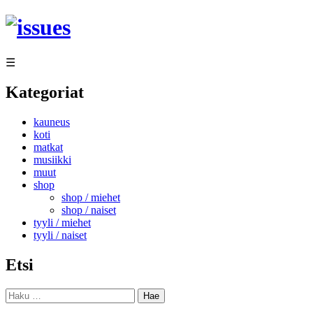
Siirry
sisältöön
☰
Kategoriat
kauneus
koti
matkat
musiikki
muut
shop
shop / miehet
shop / naiset
tyyli / miehet
tyyli / naiset
Etsi
Haku: