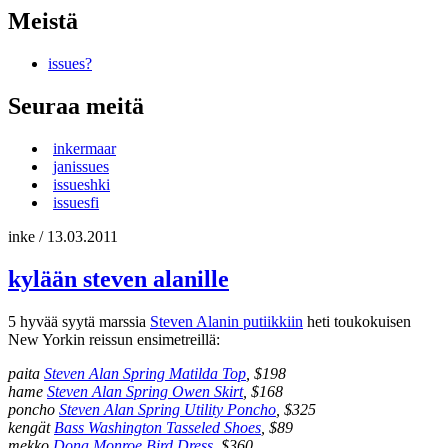
Meistä
issues?
Seuraa meitä
inkermaar
janissues
issueshki
issuesfi
inke
/
13.03.2011
kylään steven alanille
5 hyvää syytä marssia
Steven Alanin putiikkiin
heti toukokuisen
New Yorkin reissun ensimetreillä:
paita
Steven Alan Spring Matilda Top
,
$198
hame
Steven Alan Spring Owen Skirt
,
$168
poncho
Steven Alan Spring Utility Poncho
,
$325
kengät
Bass Washington Tasseled Shoes
,
$89
mekko
Dona Monroe Bird Dress
,
$360