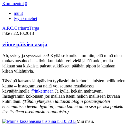
Kommentoi
0
muut
tyyli / miehet
A.P.C.
Carhartt
Targa
inke
/
22.10.2013
viime päivien asuja
Ah, syksy ja syysvaatteet! Kyllä se kuulkaa on niin, että minä olen
mukavuusalueella silloin kun takin voi vielä jättää auki, mutta
jalkaan saa kiskaista paksut sukkikset, päähän pipon ja kaulaan
kilsan villahuivia.
Tässäpä katsaus lähipäivien tyyliasioihin kehnolaatuisten peilikuvien
kautta – Instagramissa näitä voi seurata reaaliajassa
käyttäjänimellä
@inkermaar
. Ja kyllä, keksin mahtuvani
Instagramiin kokonaan jos mallaan itseni neliön malliseen kuvaan
kulmittain.
(Tähän yhteyteen laittaisin blogin postauspuolen
ensimmäisen leveän hymiön, mutta kun ei anna sisu periksi poiketa
itse itselleen asettamista säännöistä.)
Miu mau.