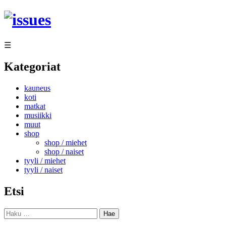
Siirry
sisältöön
☰
Kategoriat
kauneus
koti
matkat
musiikki
muut
shop
shop / miehet
shop / naiset
tyyli / miehet
tyyli / naiset
Etsi
Haku: