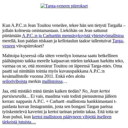
Kun A.P.C.:n Jean Touitou veneilee, tekee hän sen tietysti Targalla –
jollain kolmesta omistamastaan. Lieköhän on Jean sattunut
piirtämään
A.P.C.:n ja Carharttin mennäsyksyistä yhteistyömallistoa
merellä, kun paidan niskaan ja kellotaulun taakse tallentuivat
Targa-
veneen
viivapiirrokset?
Mahtoipa kyseessä olla sitten veneilyn lomassa saatu hetkellinen
päähänpisto taikka merelle kaipaavan mielen tarkkaan harkittu teko,
varmaa on se, että monsieur Touitou on läpeensä Targa-mies. Oma
paatti sai nimittäin toimia myös kuvauspaikkana A.P.C.:n
kesämallistolle vuonna 2011. Enkä edes aloita
seiloriviboista
merkin
mallistoissa
…
Jaa, että mistäkö minä tämän kaiken tiedän?
No, Jean kertoi
pursiseuralla..
. Ei vais, maailma vain todisti pienuutensa jälleen
kerran: nappasin A.P.C. + Carhartt -mallistosta hankkimastani t-
paidasta kuvan Instagramiin, josta sen bongasi Targan parissa
työskentelevä kaverini ja kertoi tarinan printin takaa. Että totta se
Jean puhui, kun
kertoi mallistoon päätyneen vihjeitä itselleen
tärkeistä jutuista…