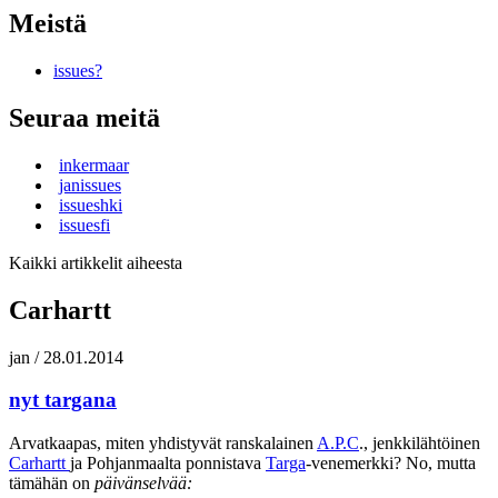
Meistä
issues?
Seuraa meitä
inkermaar
janissues
issueshki
issuesfi
Kaikki artikkelit aiheesta
Carhartt
jan
/
28.01.2014
nyt targana
Arvatkaapas, miten yhdistyvät ranskalainen
A.P.C
., jenkkilähtöinen
Carhartt
ja Pohjanmaalta ponnistava
Targa
-venemerkki? No, mutta
tämähän on
päivänselvää: