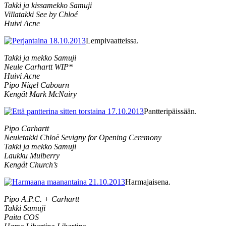
Takki ja kissamekko Samuji
Villatakki See by Chloé
Huivi Acne
Lempivaatteissa.
Takki ja mekko Samuji
Neule Carhartt WIP*
Huivi Acne
Pipo Nigel Cabourn
Kengät Mark McNairy
Pantteripäissään.
Pipo Carhartt
Neuletakki Chloë Sevigny for Opening Ceremony
Takki ja mekko Samuji
Laukku Mulberry
Kengät Church’s
Harmajaisena.
Pipo A.P.C. + Carhartt
Takki Samuji
Paita COS