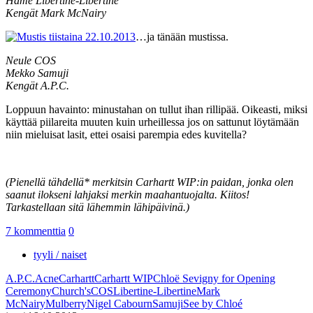
Hame Libertine-Libertine
Kengät Mark McNairy
…ja tänään mustissa.
Neule COS
Mekko Samuji
Kengät A.P.C.
Loppuun havainto: minustahan on tullut ihan rillipää. Oikeasti, miksi
käyttää piilareita muuten kuin urheillessa jos on sattunut löytämään
niin mieluisat lasit, ettei osaisi parempia edes kuvitella?
(Pienellä tähdellä* merkitsin Carhartt WIP:in paidan, jonka olen
saanut ilokseni lahjaksi merkin maahantuojalta. Kiitos!
Tarkastellaan sitä lähemmin lähipäivinä.)
7 kommenttia
0
tyyli / naiset
A.P.C.
Acne
Carhartt
Carhartt WIP
Chloë Sevigny for Opening
Ceremony
Church's
COS
Libertine-Libertine
Mark
McNairy
Mulberry
Nigel Cabourn
Samuji
See by Chloé