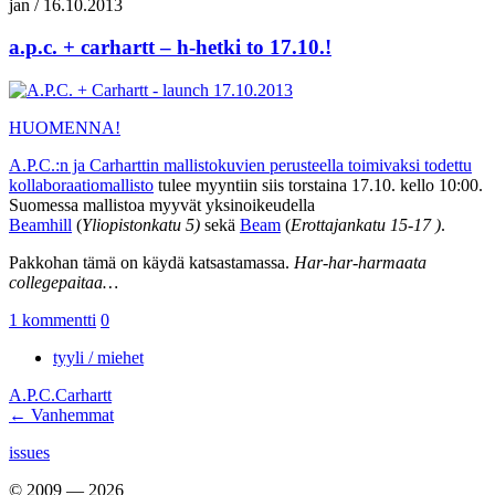
jan
/
16.10.2013
a.p.c. + carhartt – h-hetki to 17.10.!
HUOMENNA!
A.P.C.:n ja Carharttin mallistokuvien perusteella toimivaksi todettu
kollaboraatiomallisto
tulee myyntiin siis torstaina 17.10. kello 10:00.
Suomessa mallistoa myyvät yksinoikeudella
Beamhill
(
Yliopistonkatu 5)
sekä
Beam
(
Erottajankatu 15-17 )
.
Pakkohan tämä on käydä katsastamassa.
Har-har-harmaata
collegepaitaa…
1 kommentti
0
tyyli / miehet
A.P.C.
Carhartt
Navigointi
←
Vanhemmat
issues
© 2009 — 2026