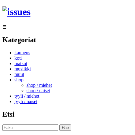
Siirry
sisältöön
☰
Kategoriat
kauneus
koti
matkat
musiikki
muut
shop
shop / miehet
shop / naiset
tyyli / miehet
tyyli / naiset
Etsi
Haku: