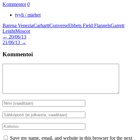
Kommentoi
0
tyyli / miehet
Barena Venezia
Carhartt
Converse
Ebbets Field Flannels
Garrett
Leight
Moscot
Artikkelien
←
20/06/13
21/06/13
→
selaus
Kommentoi
Kommentti
Nimi
*
Sähköposti
*
Kotisivu
Save my name, email, and website in this browser for the next