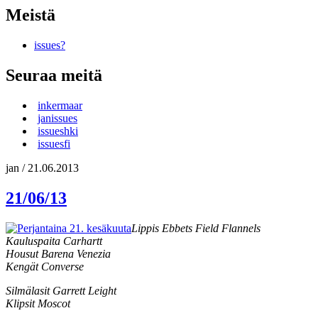
Meistä
issues?
Seuraa meitä
inkermaar
janissues
issueshki
issuesfi
jan
/
21.06.2013
21/06/13
Lippis Ebbets Field Flannels
Kauluspaita Carhartt
Housut Barena Venezia
Kengät Converse
Silmälasit Garrett Leight
Klipsit Moscot