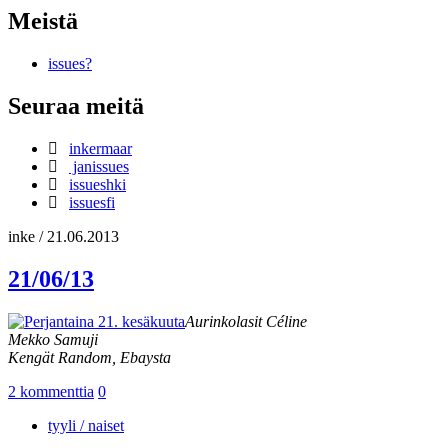
Meistä
issues?
Seuraa meitä
inkermaar
janissues
issueshki
issuesfi
inke
/
21.06.2013
21/06/13
Aurinkolasit Céline
Mekko Samuji
Kengät Random, Ebaysta
2 kommenttia
0
tyyli / naiset