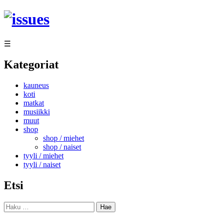
Siirry
sisältöön
☰
Kategoriat
kauneus
koti
matkat
musiikki
muut
shop
shop / miehet
shop / naiset
tyyli / miehet
tyyli / naiset
Etsi
Haku: