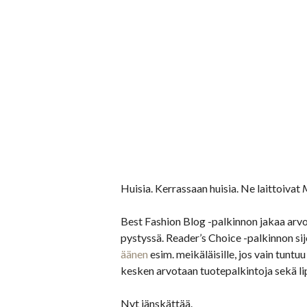
Siirry
sisältöön
Huisia. Kerrassaan huisia. Ne laittoivat
Best Fashion Blog -palkinnon jakaa arvo
pystyssä. Reader’s Choice -palkinnon si
äänen
esim. meikäläisille, jos vain tuntu
kesken arvotaan tuotepalkintoja sekä lip
Nyt jänskättää.