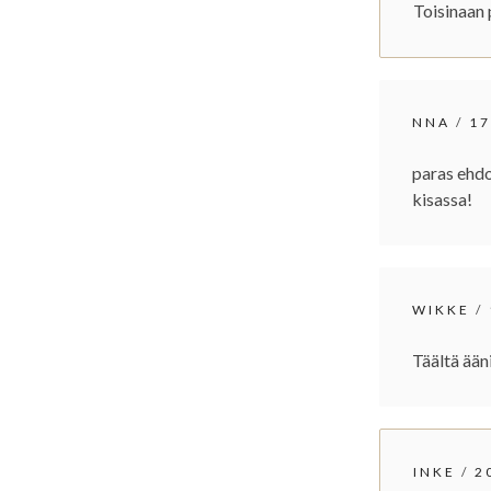
Toisinaan
NNA
/
17
paras ehdo
kisassa!
WIKKE
/
Täältä ään
INKE
/
2