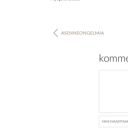
A
ASENNEONGELMIA
R
T
I
komme
K
K
E
Kommentti
L
I
E
N
S
E
Nimi
L
*
A