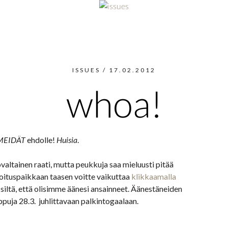
ISSUES
/
17.02.2012
whoa!
MEIDÄT
ehdolle!
Huisia
.
valtainen raati, mutta peukkuja saa mieluusti pitää
joituspaikkaan taasen voitte vaikuttaa
klikkaamalla
u siltä, että olisimme äänesi ansainneet. Äänestäneiden
puja 28.3. juhlittavaan palkintogaalaan.