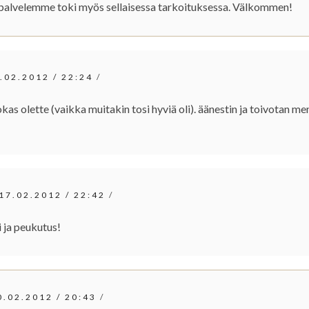
 palvelemme toki myös sellaisessa tarkoituksessa. Välkommen!
.02.2012
/
22:24
/
kas olette (vaikka muitakin tosi hyviä oli). äänestin ja toivotan m
17.02.2012
/
22:42
/
i ja peukutus!
0.02.2012
/
20:43
/