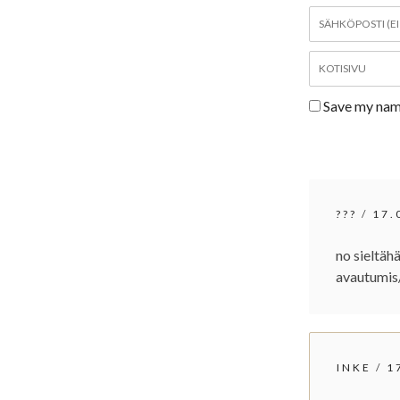
U
Sähköposti
S
*
Kotisivu
Save my name
???
/
17.
no sieltäh
avautumis
INKE
/
1