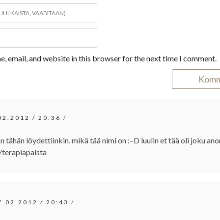
, email, and website in this browser for the next time I comment.
02.2012
/
20:36
/
än tähän löydettiinkin, mikä tää nimi on :–D luulin et tää oli joku a
/terapiapalsta
7.02.2012
/
20:43
/