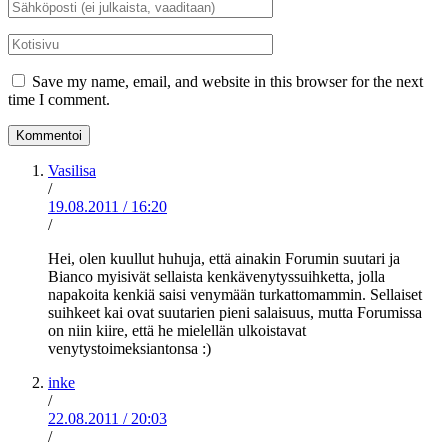
Sähköposti
*
Kotisivu
Save my name, email, and website in this browser for the next
time I comment.
Vasilisa
/
19.08.2011
/
16:20
/
Hei, olen kuullut huhuja, että ainakin Forumin suutari ja
Bianco myisivät sellaista kenkävenytyssuihketta, jolla
napakoita kenkiä saisi venymään turkattomammin. Sellaiset
suihkeet kai ovat suutarien pieni salaisuus, mutta Forumissa
on niin kiire, että he mielellän ulkoistavat
venytystoimeksiantonsa :)
inke
/
22.08.2011
/
20:03
/