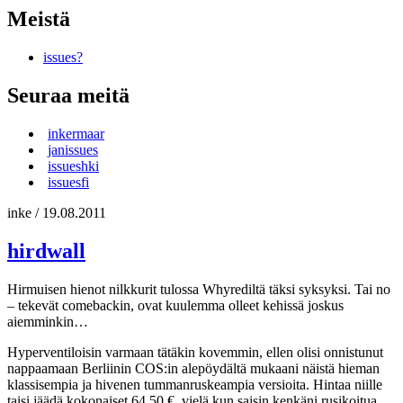
Meistä
issues?
Seuraa meitä
inkermaar
janissues
issueshki
issuesfi
inke
/
19.08.2011
hirdwall
Hirmuisen hienot nilkkurit tulossa Whyrediltä täksi syksyksi. Tai no
– tekevät comebackin, ovat kuulemma olleet kehissä joskus
aiemminkin…
Hyperventiloisin varmaan tätäkin kovemmin, ellen olisi onnistunut
nappaamaan Berliinin COS:in alepöydältä mukaani näistä hieman
klassisempia ja hivenen tummanruskeampia versioita. Hintaa niille
taisi jäädä kokonaiset 64,50 €, vielä kun saisin kenkäni rusikoitua