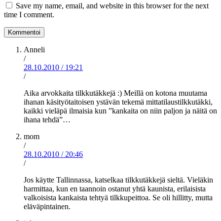
Save my name, email, and website in this browser for the next
time I comment.
Anneli
/
28.10.2010
/
19:21
/
Aika arvokkaita tilkkutäkkejä :) Meillä on kotona muutama
ihanan käsityötaitoisen ystävän tekemä mittatilaustilkkutäkki,
kaikki vieläpä ilmaisia kun ”kankaita on niin paljon ja näitä on
ihana tehdä”…
mom
/
28.10.2010
/
20:46
/
Jos käytte Tallinnassa, katselkaa tilkkutäkkejä sieltä. Vieläkin
harmittaa, kun en taannoin ostanut yhtä kaunista, erilaisista
valkoisista kankaista tehtyä tilkkupeittoa. Se oli hillitty, mutta
eläväpintainen.