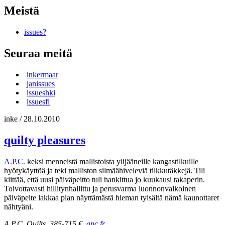
Meistä
issues?
Seuraa meitä
inkermaar
janissues
issueshki
issuesfi
inke
/
28.10.2010
quilty pleasures
A.P.C.
keksi menneistä mallistoista ylijääneille kangastilkuille
hyötykäyttöä ja teki malliston silmäähiveleviä tilkkutäkkejä. Tili
kiittää, että uusi päiväpeitto tuli hankittua jo kuukausi takaperin.
Toivottavasti hillitynhallittu ja perusvarma luonnonvalkoinen
päiväpeite lakkaa pian näyttämästä hieman tylsältä nämä kaunottaret
nähtyäni.
A.P.C. Quilts, 385-715 €,
apc.fr