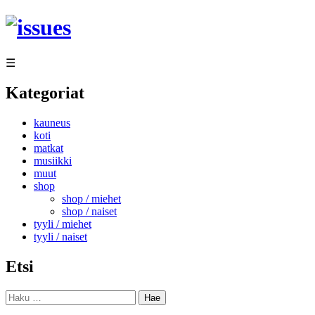
Siirry
sisältöön
☰
Kategoriat
kauneus
koti
matkat
musiikki
muut
shop
shop / miehet
shop / naiset
tyyli / miehet
tyyli / naiset
Etsi
Haku: