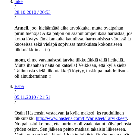
inke
/
28.10.2010
/
20:53
/
Anneli
, joo, kieltämättä aika arvokkaita, mutta ovatpahan
pirun hienoja! Aika paljon on saanut ompeluksia harrastaa, jos
kotoa löytyy jämäkankaita kauniissa, harmonisissa väreissä ja
kuoseissa sekä vieläpä sopivissa matskuissa kokonaiseen
tilkkutäkkiin asti :)
mom
, ei me varsinaisesti tarvita tilkkutäkkiä tällä hetkellä..
Mutta ihanahan näitä on katsella! Veikkaan, että kyllä sieltä
Tallinnasta vielä tilkkutäkkejä löytyy, tuskinpa mahdollisuus
oli ainutkertainen :)
Esba
/
05.11.2010
/
21:51
/
Ostin Hästensin vastaavan ja kyllä maksoi, ks ruudullinen
tilkkutäkki
http://www.hastens.com/fi/Varusteet/Tarvikkeet/
.
No paljastui kotona, että aurinko oli vaalentanut päiväpeitosta
yhden osion. Sen jälkeen peitto matkasi takaisin liikeeseen.
Mutta nuo on kyllä kivoja! Joskin tulkitsin tämän oman eipäs-