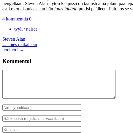
hengeltään. Steven Alan -tytön kaapissa on taatusti aina jotain päällep
asukokonaisuuksistaan hän
juuri tänään
pukisi päälleen. Pah, jos se va
4 kommenttia
0
tyyli / naiset
Steven Alan
Artikkelien
←
mies paikallaan
noelnoel
→
selaus
Kommentoi
Kommentti
Nimi
*
Sähköposti
*
Kotisivu