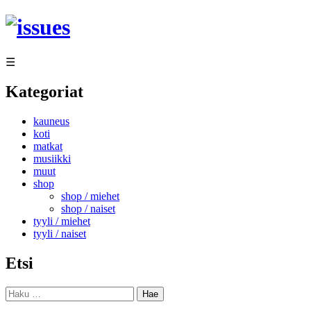
Siirry
sisältöön
☰
Kategoriat
kauneus
koti
matkat
musiikki
muut
shop
shop / miehet
shop / naiset
tyyli / miehet
tyyli / naiset
Etsi
Haku: