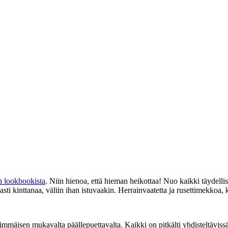
n lookbookista
. Niin hienoa, että hieman heikottaa! Nuo kaikki täydel
vasti kinttanaa, väliin ihan istuvaakin. Herrainvaatetta ja rusettimekkoa,
immäisen mukavalta päällepuettavalta. Kaikki on pitkälti yhdisteltävissä