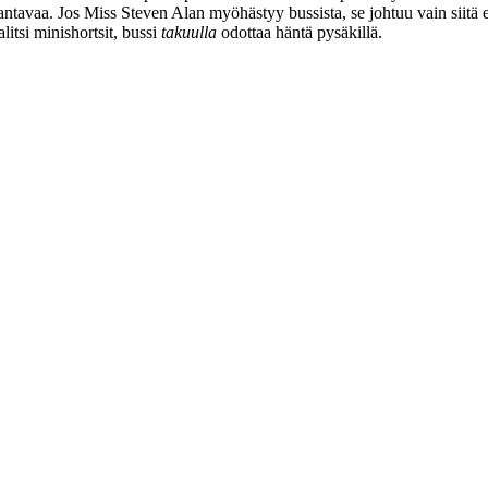
antavaa. Jos Miss Steven Alan myöhästyy bussista, se johtuu vain siitä et
litsi minishortsit, bussi
takuulla
odottaa häntä pysäkillä.