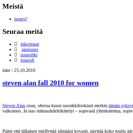
Meistä
issues?
Seuraa meitä
inkermaar
janissues
issueshki
issuesfi
inke
/
25.10.2010
steven alan fall 2010 for women
Steven Alan
osaa,
ohessa kuusi suosikkilookiani merkin
tämän syksy
valkoinen. Ja nuo mittasuhdeleikittelyt – sopivasti ylimitoitettua, sopi
Paitsi että tällainen miellyttää silmääni kovasti, näyttää koko
touhu
äär