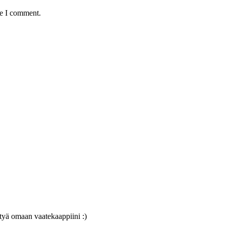
me I comment.
rtyä omaan vaatekaappiini :)