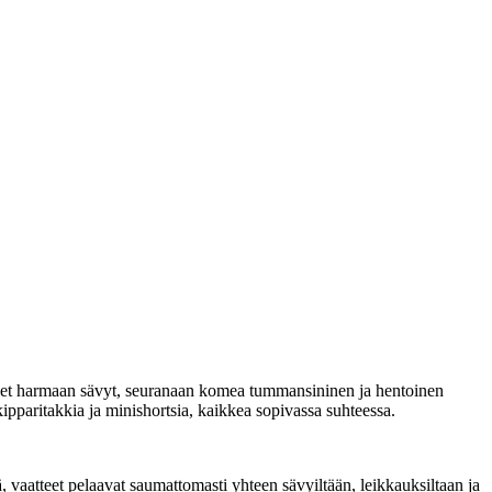
liset harmaan sävyt, seuranaan komea tummansininen ja hentoinen
 kipparitakkia ja minishortsia, kaikkea sopivassa suhteessa.
, vaatteet pelaavat saumattomasti yhteen sävyiltään, leikkauksiltaan ja