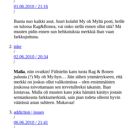
/
01.06.2010
/
21:16
/
Ihania nuo kaikki asut. Juuri kolahti My oh Myltä posti, heille
on tulossa Rag&Bonea, vai onko siellä ennen ollut sitä? Mä
muuten pidin ennen sun hehkutuksia merkkiä ihan vaan
farkkujuttuna.
inke
/
02.06.2010
/
20:34
/
Malia
, niin ovatkin! Fiilistelin kans tuota Rag & Bonen
paluuta (?) My oh My:hyn… Jäin siihen ymmärrykseen, että
merkki on joskus ollut valikoimissa – olen ensimmäisten
joukossa toivottamaan sen tervetulleeksi takaisin. Ihan
loistavaa. Mulla oli muuten kans joku hämärä käsitys jostain
semiankeasta farkkumerkistä, sain pian todeta olleeni hyvin
väärässä asian suhteen. Mukavaa!
addiction | issues
/
06.06.2010
/
21:41
/