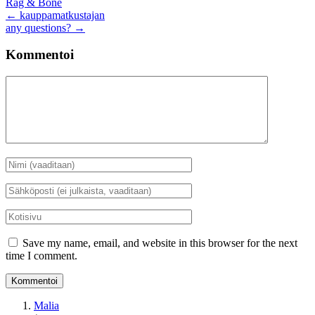
Rag & Bone
Artikkelien
←
kauppamatkustajan
any questions?
→
selaus
Kommentoi
Kommentti
Nimi
*
Sähköposti
*
Kotisivu
Save my name, email, and website in this browser for the next
time I comment.
Malia