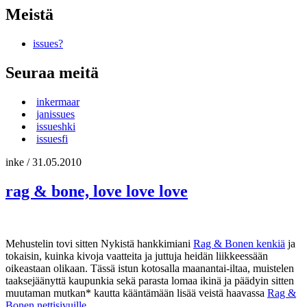
Meistä
issues?
Seuraa meitä
inkermaar
janissues
issueshki
issuesfi
inke
/
31.05.2010
rag & bone, love love love
Mehustelin tovi sitten Nykistä hankkimiani
Rag & Bonen kenkiä
ja
tokaisin, kuinka kivoja vaatteita ja juttuja heidän liikkeessään
oikeastaan olikaan. Tässä istun kotosalla maanantai-iltaa, muistelen
taaksejäänyttä kaupunkia sekä parasta lomaa ikinä ja päädyin sitten
muutaman mutkan* kautta kääntämään lisää veistä haavassa
Rag &
Bonen nettisivuille
.