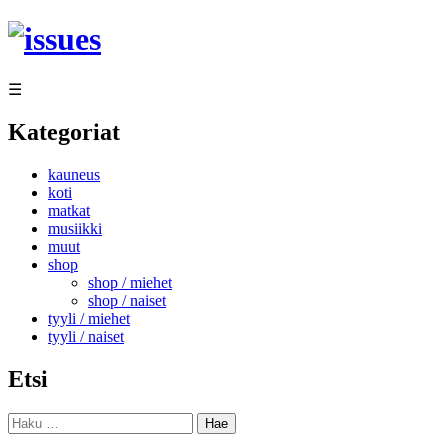
Siirry
sisältöön
☰
Kategoriat
kauneus
koti
matkat
musiikki
muut
shop
shop / miehet
shop / naiset
tyyli / miehet
tyyli / naiset
Etsi
Haku: