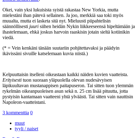
Okei, vain yksi lukuisista syistä rakastaa New Yorkia, mutta
mielestäni ihan pätevä sellainen. Ja joo, merkkiä saa toki myös
muualta, mutta ei lasketa sitä nyt. Mieluusti piipahtelisin
säännöllisesti
juuri
siihen heidän Nykin liikkeeseensä hipeltämään ja
ihastelemaan, ehkä joskus harvoin raaskisin jotain sieltä kotiinikin
viedä.
(* = Vein kenkäni tänään suutariin pohjitettavaksi ja päädyin
ikävissäni sivuille katselemaan kuvia niistä.)
Kelpuuttaisin itselleni oikeastaan kaikki näiden kuvien vaatteista.
Erityisesti
tuon suoraan yläpuolella olevan nudesävyisen
läpikuultavan mustanappisen paitapuseron. Tai sitten tuon ylemmän
rykelmän oikeanpuoleisen asun sekä n. 25 cm lisää pituutta, jotta
pystyisin kantamaan vaatteeni yhtä ylväästi. Tai sitten vain nauttisin
Napoleon-vaatteistani.
3 kommenttia
0
muut
tyyli / naiset