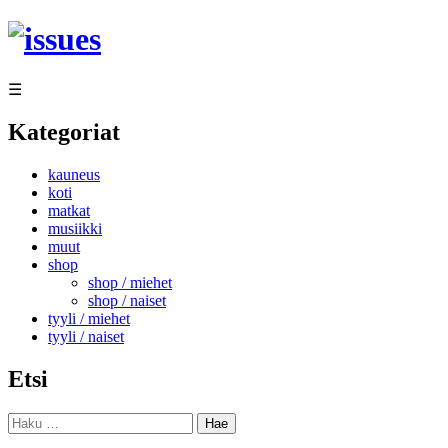
Siirry
sisältöön
☰
Kategoriat
kauneus
koti
matkat
musiikki
muut
shop
shop / miehet
shop / naiset
tyyli / miehet
tyyli / naiset
Etsi
Haku: