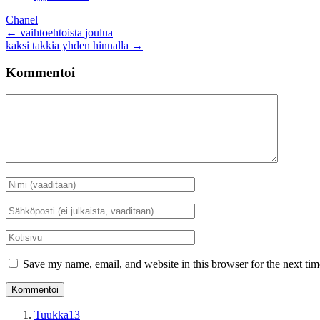
Chanel
Artikkelien
←
vaihtoehtoista joulua
kaksi takkia yhden hinnalla
→
selaus
Kommentoi
Kommentti
Nimi
*
Sähköposti
*
Kotisivu
Save my name, email, and website in this browser for the next ti
Tuukka13