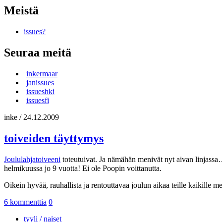
Meistä
issues?
Seuraa meitä
inkermaar
janissues
issueshki
issuesfi
inke
/
24.12.2009
toiveiden täyttymys
Joululahjatoiveeni
toteutuivat. Ja nämähän menivät nyt aivan linjassa
helmikuussa jo 9 vuotta! Ei ole Poopin voittanutta.
Oikein hyvää, rauhallista ja rentouttavaa joulun aikaa teille kaikille m
6 kommenttia
0
tyyli / naiset