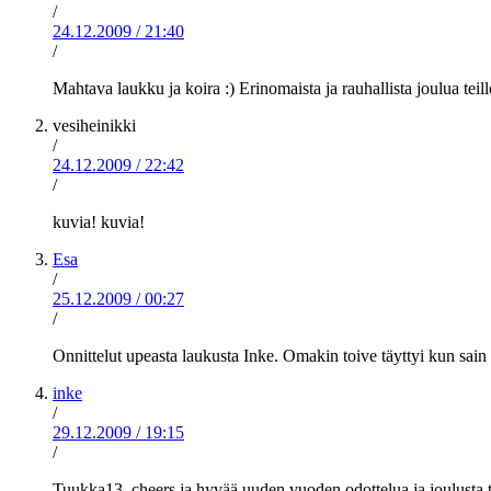
/
24.12.2009
/
21:40
/
Mahtava laukku ja koira :) Erinomaista ja rauhallista joulua teill
vesiheinikki
/
24.12.2009
/
22:42
/
kuvia! kuvia!
Esa
/
25.12.2009
/
00:27
/
Onnittelut upeasta laukusta Inke. Omakin toive täyttyi kun sai
inke
/
29.12.2009
/
19:15
/
Tuukka13, cheers ja hyvää uuden vuoden odottelua ja joulusta 