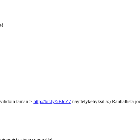
e!
n vihdoin tämän >
http://bit.ly/5FJcZ7
näyttelykehyksillä:) Rauhallista jo
toipumista sinne suunnalle!