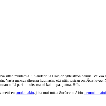
äivä sitten muutamia Jil Sanderin ja Uniqlon yhteistyön helmiä. Vaikka m
täysin. Vasta maksuvaiheessa huomasin, että näin tosiaan on.
Ärsyttävää
. 
maan niillä pari himoitsemaani kalliimpaa juttua. Höh.
 samettisen
smokkitakin
, joka muistuttaa Surface to Airin
aiemmin maini