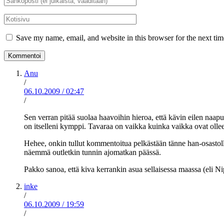
*
Kotisivu
Save my name, email, and website in this browser for the next ti
Anu
/
06.10.2009
/
02:47
/
Sen verran pitää suolaa haavoihin hieroa, että kävin eilen naapu
on itselleni kymppi. Tavaraa on vaikka kuinka vaikka ovat ollee
Hehee, onkin tullut kommentoitua pelkästään tänne han-osastolle.
näemmä outletkin tunnin ajomatkan päässä.
Pakko sanoa, että kiva kerrankin asua sellaisessa maassa (eli Ni
inke
/
06.10.2009
/
19:59
/