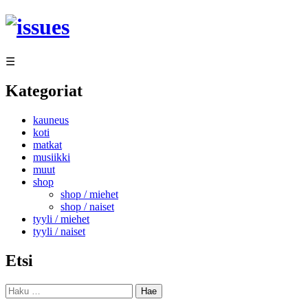
Siirry
sisältöön
☰
Kategoriat
kauneus
koti
matkat
musiikki
muut
shop
shop / miehet
shop / naiset
tyyli / miehet
tyyli / naiset
Etsi
Haku: