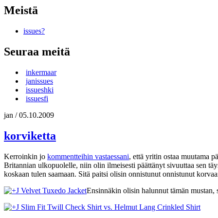
Meistä
issues?
Seuraa meitä
inkermaar
janissues
issueshki
issuesfi
jan
/
05.10.2009
korviketta
Kerroinkin jo
kommentteihin vastaessani
, että yritin ostaa muutama p
Britannian ulkopuolelle, niin olin ilmeisesti päättänyt sivuuttaa sen 
koskaan tulen saamaan. Sitä paitsi olisin onnistunut onnistunut korvaa
Ensinnäkin olisin halunnut tämän mustan,