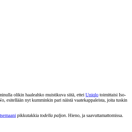
inulla olikin haaleahko muistikuva siitä, ettei
Uniqlo
toimittaisi Iso-
No, esitellään nyt kumminkin pari näistä vaatekappaleista, joita tuskin
tsemaani
pikkutakkia
todella paljon
. Hieno, ja saavuttamattomissa.