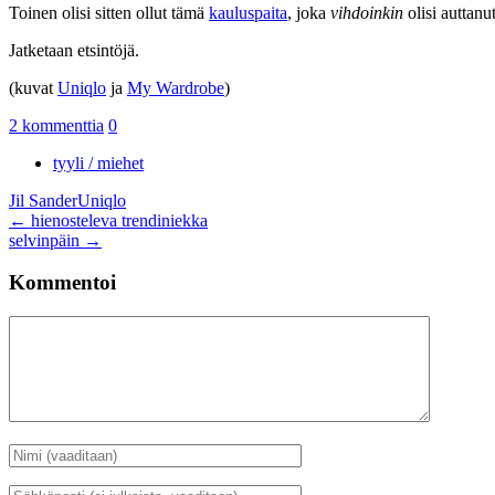
Toinen olisi sitten ollut tämä
kauluspaita
, joka
vihdoinkin
olisi auttan
Jatketaan etsintöjä.
(kuvat
Uniqlo
ja
My Wardrobe
)
2 kommenttia
0
tyyli / miehet
Jil Sander
Uniqlo
Artikkelien
←
hienosteleva trendiniekka
selvinpäin
→
selaus
Kommentoi
Kommentti
Nimi
*
Sähköposti