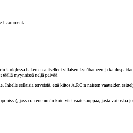
me I comment.
rin Uniqlossa hakemassa itselleni villaisen kynähameen ja kauluspaidan, 
t täällä myynnissä neljä päivää.
 Inkelle sellaisia terveisiä, että kiitos A.P.C:n naisten vaatteiden esit
pponissa), jossa on enemmän kuin viisi vaatekauppaa, josta voi ostaa jot