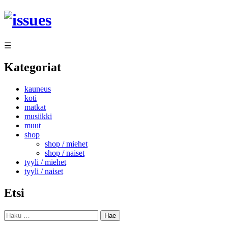
Siirry
sisältöön
☰
Kategoriat
kauneus
koti
matkat
musiikki
muut
shop
shop / miehet
shop / naiset
tyyli / miehet
tyyli / naiset
Etsi
Haku: