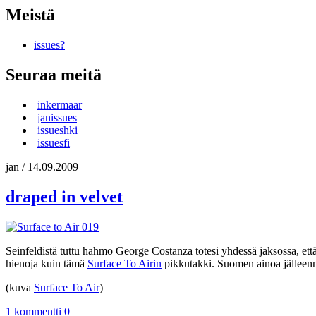
Meistä
issues?
Seuraa meitä
inkermaar
janissues
issueshki
issuesfi
jan
/
14.09.2009
draped in velvet
Seinfeldistä tuttu hahmo George Costanza totesi yhdessä jaksossa, ett
hienoja kuin tämä
Surface To Airin
pikkutakki. Suomen ainoa jälleen
(kuva
Surface To Air
)
1 kommentti
0