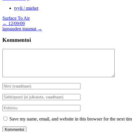
tyyli / miehet
Surface To Air
Artikkelien
←
12/09/09
lapsuuden traumat
→
selaus
Kommentoi
Kommentti
Nimi
*
Sähköposti
*
Kotisivu
Save my name, email, and website in this browser for the next ti