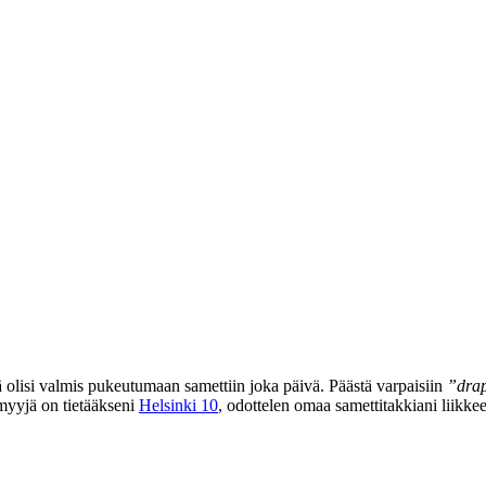
ä olisi valmis pukeutumaan samettiin joka päivä. Päästä varpaisiin
”drap
myyjä on tietääkseni
Helsinki 10
, odottelen omaa samettitakkiani liikke