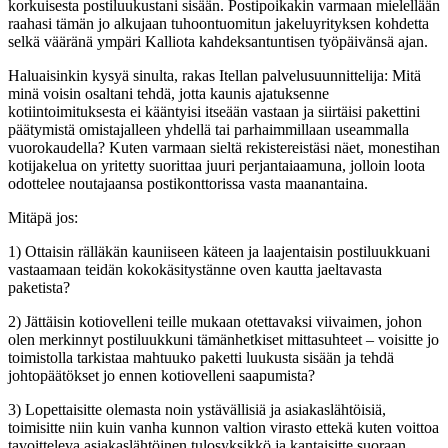
korkuisesta postiluukustani sisään. Postipoikakin varmaan mielellään
raahasi tämän jo alkujaan tuhoontuomitun jakeluyrityksen kohdetta
selkä vääränä ympäri Kalliota kahdeksantuntisen työpäivänsä ajan.
Haluaisinkin kysyä sinulta, rakas Itellan palvelusuunnittelija: Mitä
minä voisin osaltani tehdä, jotta kaunis ajatuksenne
kotiintoimituksesta ei kääntyisi itseään vastaan ja siirtäisi pakettini
päätymistä omistajalleen yhdellä tai parhaimmillaan useammalla
vuorokaudella? Kuten varmaan sieltä rekistereistäsi näet, monestihan
kotijakelua on yritetty suorittaa juuri perjantaiaamuna, jolloin loota
odottelee noutajaansa postikonttorissa vasta maanantaina.
Mitäpä jos:
1) Ottaisin rälläkän kauniiseen käteen ja laajentaisin postiluukkuani
vastaamaan teidän kokokäsitystänne oven kautta jaeltavasta
paketista?
2) Jättäisin kotiovelleni teille mukaan otettavaksi viivaimen, johon
olen merkinnyt postiluukkuni tämänhetkiset mittasuhteet – voisitte jo
toimistolla tarkistaa mahtuuko paketti luukusta sisään ja tehdä
johtopäätökset jo ennen kotiovelleni saapumista?
3) Lopettaisitte olemasta noin ystävällisiä ja asiakaslähtöisiä,
toimisitte niin kuin vanha kunnon valtion virasto ettekä kuten voittoa
tavoitteleva asiakaslähtöinen tulosyksikkö ja kantaisitte suoraan