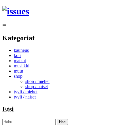
Siirry
sisältöön
☰
Kategoriat
kauneus
koti
matkat
musiikki
muut
shop
shop / miehet
shop / naiset
tyyli / miehet
tyyli / naiset
Etsi
Haku: