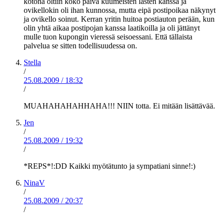
kotona oltiin koko päivä kuumeisten lasten kanssa ja
ovikellokin oli ihan kunnossa, mutta eipä postipoikaa näkynyt
ja ovikello soinut. Kerran yritin huitoa postiauton perään, kun
olin yhtä aikaa postipojan kanssa laatikoilla ja oli jättänyt
mulle tuon kupongin vieressä seisoessani. Että tällaista
palvelua se sitten todellisuudessa on.
Stella
/
25.08.2009
/
18:32
/
MUAHAHAHAHHAHA!!! NIIN totta. Ei mitään lisättävää.
Jen
/
25.08.2009
/
19:32
/
*REPS*!:DD Kaikki myötätunto ja sympatiani sinne!:)
NinaV
/
25.08.2009
/
20:37
/