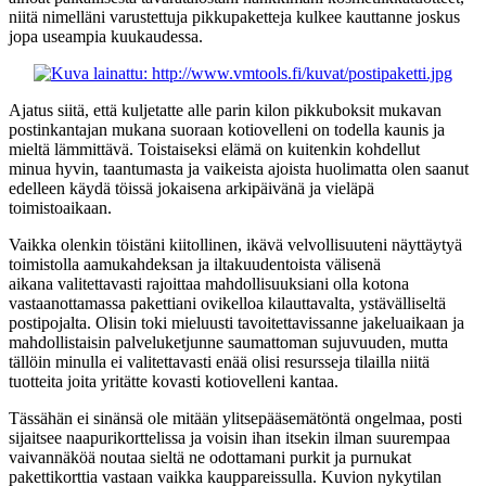
niitä nimelläni varustettuja pikkupaketteja kulkee kauttanne joskus
jopa useampia kuukaudessa.
Ajatus siitä, että kuljetatte alle parin kilon pikkuboksit mukavan
postinkantajan mukana suoraan kotiovelleni on todella kaunis ja
mieltä lämmittävä. Toistaiseksi elämä on kuitenkin kohdellut
minua hyvin, taantumasta ja vaikeista ajoista huolimatta olen saanut
edelleen käydä töissä jokaisena arkipäivänä ja vieläpä
toimistoaikaan.
Vaikka olenkin töistäni kiitollinen, ikävä velvollisuuteni näyttäytyä
toimistolla aamukahdeksan ja iltakuudentoista välisenä
aikana valitettavasti rajoittaa mahdollisuuksiani olla kotona
vastaanottamassa pakettiani ovikelloa kilauttavalta, ystävälliseltä
postipojalta. Olisin toki mieluusti tavoitettavissanne jakeluaikaan ja
mahdollistaisin palveluketjunne saumattoman sujuvuuden, mutta
tällöin minulla ei valitettavasti enää olisi resursseja tilailla niitä
tuotteita joita yritätte kovasti kotiovelleni kantaa.
Tässähän ei sinänsä ole mitään ylitsepääsemätöntä ongelmaa, posti
sijaitsee naapurikorttelissa ja voisin ihan itsekin ilman suurempaa
vaivannäköä noutaa sieltä ne odottamani purkit ja purnukat
pakettikorttia vastaan vaikka kauppareissulla. Kuvion nykytilan