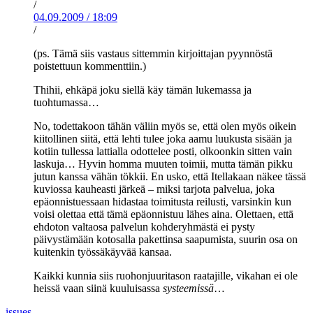
/
04.09.2009
/
18:09
/
(ps. Tämä siis vastaus sittemmin kirjoittajan pyynnöstä
poistettuun kommenttiin.)
Thihii, ehkäpä joku siellä käy tämän lukemassa ja
tuohtumassa…
No, todettakoon tähän väliin myös se, että olen myös oikein
kiitollinen siitä, että lehti tulee joka aamu luukusta sisään ja
kotiin tullessa lattialla odottelee posti, olkoonkin sitten vain
laskuja… Hyvin homma muuten toimii, mutta tämän pikku
jutun kanssa vähän tökkii. En usko, että Itellakaan näkee tässä
kuviossa kauheasti järkeä – miksi tarjota palvelua, joka
epäonnistuessaan hidastaa toimitusta reilusti, varsinkin kun
voisi olettaa että tämä epäonnistuu lähes aina. Olettaen, että
ehdoton valtaosa palvelun kohderyhmästä ei pysty
päivystämään kotosalla pakettinsa saapumista, suurin osa on
kuitenkin työssäkäyvää kansaa.
Kaikki kunnia siis ruohonjuuritason raatajille, vikahan ei ole
heissä vaan siinä kuuluisassa
systeemissä
…
issues