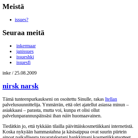
Meistä
issues?
Seuraa meitä
inkermaar
janissues
issueshki
issuesfi
inke
/
25.08.2009
nirsk narsk
Tämä tunteenpurkaukseni on osoitettu Sinulle, rakas
Itellan
palvelusuunnittelija. Ymmärrän, että olet ajatellut asiassa minun –
asiakkaasi – parasta, mutta voi, kunpa et olisi ollut
palvelunparannuspäissäsi ihan
näin
huomaavainen.
Tiedätkin jo, että tykkään tilailla päivittäiskosmetiikkani internetistä.
Koska nykyään hammastahna ja käsisaippua ovat suurin piirtein
ainoat paikallisesta tavaratalostani hankkimani kosmetiikkatuotteet,