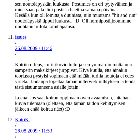
sen noutoläpyskän luukusta. Postimies on eri tyytyväinen ja
minä saan pakettini postista haettua samana päivänä.
Kesällä kun oli lomittaja duunissa, niin muutama ”hit and run”
noutoläpyskä tippui luukusta =D. Oli normipostiljoonimme
unohtanut infota lomittajaansa.
issues
/
26.08.2009
/
11:46
/
Katriina: Jeps, kuriirikuvio tuttu ja sen ymmärrän mutta nuo
samperin maksikirjeet jurppivat. Kiva kuulla, että ainakin
teoriassa pystyisi sopimaan että mitään turhia noutoja ei edes
yritetä. Taidanpa lopettaa tämän intterweb-nillityksen ja tehdä
tästä sisuuntuneena asialle jotain.
Leena: Jos saat koiran oppimaan oven avaamisen, laitahan
kuvia tulemaan (olettaen, että tämän taidon kehittymisen
jälkeen enää koiraa näet) :D
KatriK.
/
26.08.2009
/
11:53
/