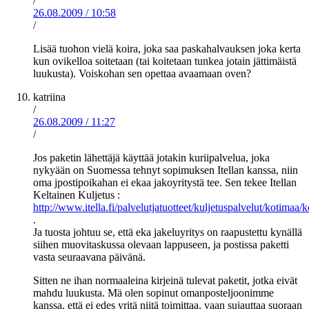
/
26.08.2009
/
10:58
/
Lisää tuohon vielä koira, joka saa paskahalvauksen joka kerta
kun ovikelloa soitetaan (tai koitetaan tunkea jotain jättimäistä
luukusta). Voiskohan sen opettaa avaamaan oven?
katriina
/
26.08.2009
/
11:27
/
Jos paketin lähettäjä käyttää jotakin kuriipalvelua, joka
nykyään on Suomessa tehnyt sopimuksen Itellan kanssa, niin
oma jpostipoikahan ei ekaa jakoyritystä tee. Sen tekee Itellan
Keltainen Kuljetus :
http://www.itella.fi/palvelutjatuotteet/kuljetuspalvelut/kotimaa/
.
Ja tuosta johtuu se, että eka jakeluyritys on raapustettu kynällä
siihen muovitaskussa olevaan lappuseen, ja postissa paketti
vasta seuraavana päivänä.
Sitten ne ihan normaaleina kirjeinä tulevat paketit, jotka eivät
mahdu luukusta. Mä olen sopinut omanposteljoonimme
kanssa, että ei edes yritä niitä toimittaa, vaan sujauttaa suoraan