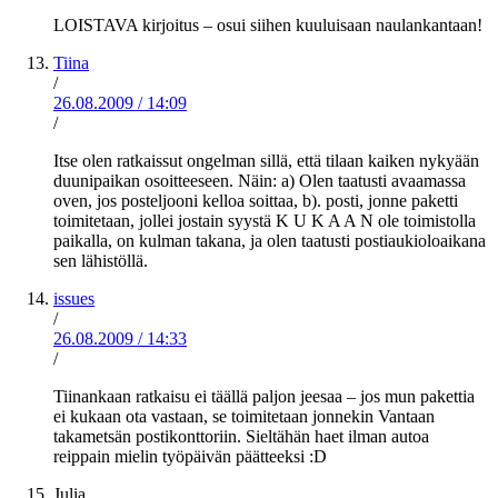
LOISTAVA kirjoitus – osui siihen kuuluisaan naulankantaan!
Tiina
/
26.08.2009
/
14:09
/
Itse olen ratkaissut ongelman sillä, että tilaan kaiken nykyään
duunipaikan osoitteeseen. Näin: a) Olen taatusti avaamassa
oven, jos posteljooni kelloa soittaa, b). posti, jonne paketti
toimitetaan, jollei jostain syystä K U K A A N ole toimistolla
paikalla, on kulman takana, ja olen taatusti postiaukioloaikana
sen lähistöllä.
issues
/
26.08.2009
/
14:33
/
Tiinankaan ratkaisu ei täällä paljon jeesaa – jos mun pakettia
ei kukaan ota vastaan, se toimitetaan jonnekin Vantaan
takametsän postikonttoriin. Sieltähän haet ilman autoa
reippain mielin työpäivän päätteeksi :D
Julia