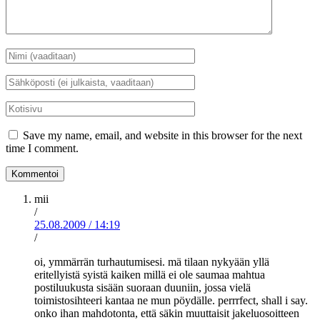
Nimi
*
Sähköposti
*
Kotisivu
Save my name, email, and website in this browser for the next
time I comment.
mii
/
25.08.2009
/
14:19
/
oi, ymmärrän turhautumisesi. mä tilaan nykyään yllä
eritellyistä syistä kaiken millä ei ole saumaa mahtua
postiluukusta sisään suoraan duuniin, jossa vielä
toimistosihteeri kantaa ne mun pöydälle. perrrfect, shall i say.
onko ihan mahdotonta, että säkin muuttaisit jakeluosoitteen