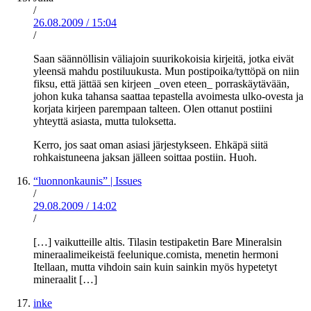
/
26.08.2009
/
15:04
/
Saan säännöllisin väliajoin suurikokoisia kirjeitä, jotka eivät
yleensä mahdu postiluukusta. Mun postipoika/tyttöpä on niin
fiksu, että jättää sen kirjeen _oven eteen_ porraskäytävään,
johon kuka tahansa saattaa tepastella avoimesta ulko-ovesta ja
korjata kirjeen parempaan talteen. Olen ottanut postiini
yhteyttä asiasta, mutta tuloksetta.
Kerro, jos saat oman asiasi järjestykseen. Ehkäpä siitä
rohkaistuneena jaksan jälleen soittaa postiin. Huoh.
“luonnonkaunis” | Issues
/
29.08.2009
/
14:02
/
[…] vaikutteille altis. Tilasin testipaketin Bare Mineralsin
mineraalimeikeistä feelunique.comista, menetin hermoni
Itellaan, mutta vihdoin sain kuin sainkin myös hypetetyt
mineraalit […]
inke