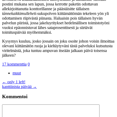
postini mukana sen lapun, jossa kerrotte paketin odottavan
allekirjoittanutta konttorillanne ja päästäisitte tällaisen
tännekaikkimulleheti
-sukupolven kiittämättömän tekeleen yön yli
odottamisen riipivästä piinasta. Haluaisin pois tällaisen hyvän
palvelun piiristä, jossa jakeluyritykset hedelmällisen toimistotyöni
vuoksi epäonnistuvat lähes sataprosenttisesti ja siirtävät
toimituspäivää myöhemmäksi.
Kysymys kuuluu, josko jossain on joku osoite johon voisin ilmoittaa
olevani kiittämätön ruoja ja kieltäytyväni tästä palveluksi kutsutusta
viritelmästä, joka tuntuu ampuvan itseään jalkaan päivä toisensa
jälkeen?
17 kommenttia
0
muut
Artikkelien
←
only 1 left!
kanttiinista päivää
→
selaus
Kommentoi
Kommentti