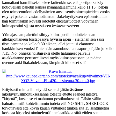
kannaltani harmilliseksi tekee kuitenkin se, että postipoika käy
kotiovellani paketin kanssa maanantaiaamuna kello 11.15, jolloin
olen toimeentuloni edellyttämien ansaitsemistoimenpiteiden vuoksi
estynyt pakettia vastaanottamaan. Jakeluyrityksen epäonnistuttua
hän toimittaakin kovasti odotetut ehostustuotteet yöpymään
kulmapostini sijasta mystiseen
keskusvarastoon
.
Yömajastaan pakettini siirtyy kulmapostiini odottelemaan
allekirjoittaneen töistäpääsyä hyvissä ajoin – sieltähän sen saisi
tiistaiaamuna jo kello 9.30 alkaen, ellei joutuisi elantonsa
hankkimisen vuoksi lähtemään aamubussilla naapuripitäjään jo kello
7.15. No, onneksi toistaiseksi olette halunneet palvella
asiakkaitanne perusteellisesti myös kulmapostissani ja pidätte
ovenne auki iltakahdeksaan, lämpimät kiitokset siitä.
Erityisesti minua ihmetyttää se, että jättämässänne
jakeluyritysilmoituksessanne toteatte ettette saaneet jätettyä
”kirjettä”, koska se ei mahtunut postiluukustani. Tähän väliin
haluaisin mitä kohteliaimmin todeta että NO SHIT, SHERLOCK,
toivottavasti ette kovin kauan yrittäneet tunkea sitä 15 senttimetriä
korkeaa kirjeeksi nimittelemäänne laatikkoa siitä viiden sentin