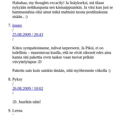
Hahahaa, my thoughts excactly! Ja lisäykseksi, mä tilaan
nykyään nettikaupasta sen käsisaippuankin. Ja vitsi kun just se
hammastahna olisi ainut mikä mahtuisi tuosta postiluukusta
sisään.. :)
issues
/
25.08.2009
/
20:43
/
Kiitos sympatioistanne, tulivat tarpeeseen. Ja Piksi, ei oo
todellista – masentavaa kuulla, että ne eivät oikeasti edes aina
kanna sitä pakettia oven taakse vaan tuovat pelkän
viivyttelylapun :D
Paketin sain kuin sainkin tänään, siitä myöhemmin viikolla :)
Pyksy
/
26.08.2009
/
10:02
/
:D. Juurikin näin!
Leena