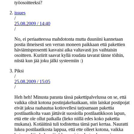
työosoitteeksi?
issues
/
25.08.2009
/
14:40
/
No, ei periaatteessa mahdotonta mutta duuniini kannetaan
postia ilmeisesti sen verran moneen paikkaan että pakettien
häviämisprosentti kasvaisi aika valtavasti jos vaihtaisin
osoitteen. Kuriirit saavat kyllä roudata tavarat tänne töihin,
niistä kun jää joku jälki systeemiin :)
Piksi
/
25.08.2009
/
15:05
/
Heh heh! Minusta parasta tässä pakettipalvelussa on se, että
vaikka olisit kotona postinjakeluaikaan, niin laiskat postipojat
eivät jaksa raahautua kotiovellesi tarjoamaan pakettia
postilaatikolta vaan jättävät suosiolla postilaatikkoon lapun,
että ette ole ollut paikalla (lieko niillä edes koko pakettia
mukana). Kotiäitinä tuli todistettua tämä pari kertaa. Nauratti
lukea postilaatikosta lappua, että ette olleet kotona, vaikka