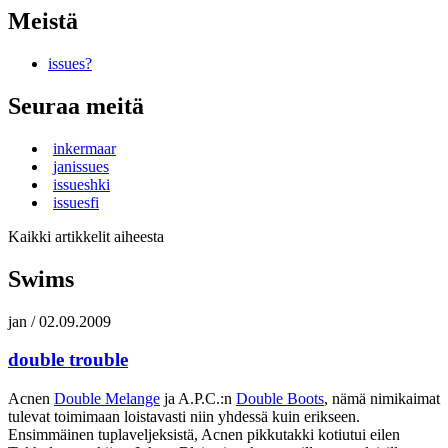
Meistä
issues?
Seuraa meitä
inkermaar
janissues
issueshki
issuesfi
Kaikki artikkelit aiheesta
Swims
jan
/
02.09.2009
double trouble
Acnen
Double Melange
ja A.P.C.:n
Double Boots
, nämä nimikaimat
tulevat toimimaan loistavasti niin yhdessä kuin erikseen.
Ensimmäinen tuplaveljeksistä, Acnen pikkutakki kotiutui eilen