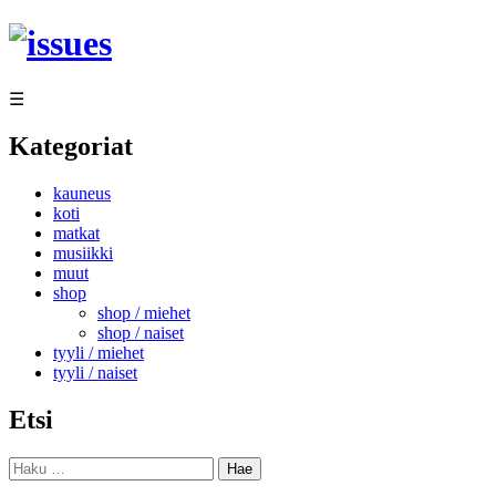
Siirry
sisältöön
☰
Kategoriat
kauneus
koti
matkat
musiikki
muut
shop
shop / miehet
shop / naiset
tyyli / miehet
tyyli / naiset
Etsi
Haku: