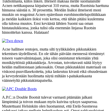
Tukholmasta, kiitos Inken. Bleiseri maksaa meille suomalaisille
Acnen nettikaupassa kirpaisevat 310 euroa, mutta Ruotsista haettuna
hinnassa säästää n. 30 prosenttia. Meidän lisäksi ilmeisesti moni
muukin on reagoinut Acnen epäreiluun eurohinnoittelupolitiikkaan
ja meidän kaikkien iloksi voin kertoa, että tähän pitäisi kuulemma
olla tulossa muutos. Ensi keväästä lähtien Suomi saa oman
hintataulukkonsa, jonka tulisi olla enemmän linjassa Ruotsin
hinnoittelun kanssa. Halataan!
Acne hallitsee rentojen, mutta silti tyylikkäiden pikkutakkien
tekemisen täydellisesti. En ole tähän päivään mennessä törmännyt
toiseen vaatevalmistajaan, joka olisi onnistunut tekemään yhtä
monikäyttöisiä pikkutakkeja. Arvostan, toivottavasti näitä löytyy
heidän mallistoistaan jatkossakin. Oman pikkutakkini materiaali on
viskoosi-puuvillasekoitetta, joka laskeutuu kivasti eikä ohuudestaan
ja keveydestään huolimatta näytä miltään t-paitakankaasta
väännetyltä pikkutakintapaiselta.
A.P.C.:n Double Bootsit tulevat varmasti pitämään jalkani
lämpiminä ja toivon mukaan myös kuivina syksyn saapuessa.
Muutettuani Helsinkiin olen huomannut, että Etelä-Suomessa
sadekausi jatkuu melkein helmikuuhun asti. Omat nahkapohjaiset