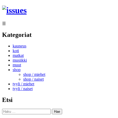
Siirry
sisältöön
☰
Kategoriat
kauneus
koti
matkat
musiikki
muut
shop
shop / miehet
shop / naiset
tyyli / miehet
tyyli / naiset
Etsi
Haku: