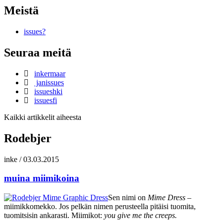
Meistä
issues?
Seuraa meitä
inkermaar
janissues
issueshki
issuesfi
Kaikki artikkelit aiheesta
Rodebjer
inke
/
03.03.2015
muina miimikoina
Sen nimi on
Mime Dress
–
miimikkomekko. Jos pelkän nimen perusteella pitäisi tuomita,
tuomitsisin ankarasti. Miimikot:
you give me the creeps.