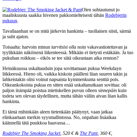
Olen suhtautunut jo
maaliskuusta saakka hivenen pakkomielteisesti tähän
Rodebjerin
pukuun
.
Tavallaanhan se on mitä järkevin hankinta – tuollainen siisti, särmä
ja suht ajaton.
Toisaalta: harvoin minun
tarvitsisi
olla
noin vakavastiotettavan ja
tyylikkään näköisenä liikenteessä. Mikään ei tietysti estäkään. Ja tuo
pukuhan roikkuu – eikös se tee siitä oikeastaan aika rennon?
Heinäkuussa uskaltauduin jopa sovittamaan pukua Weekdayn
liikkeessä. Hieno oli, vaikka kiskoin päälleni liian suuren takin ja
lahkeistakin olisi voinut napsaista kymmenkunta senttiä pois.
Oikeankokoista pukua en sitten enää uskaltanutkaan sovittaa: oli
paljon iisimpää poistua mietiskellen puvun olleen
sinnepäin
kuin
todeta sen olevan täydellinen, mutta tähän väliin aivan liian kallis
hankinta.
Ei tämä mihinkään aleen tietenkään päätynyt, vaan jatkaa
elinkaartaan merkin syysmallistossa. No, onpahan lisäaikaa
käännellä tätä puukkoa haavassa…
Rodebjer The Smoking Jacket
, 520 € &
The Pant
, 360 €,