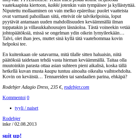
vaatekaapista kiertoon,
kaikki
jotenkin vain tympäisee ja kyllästyttää.
Niputettu mollaaminen on vain melko epäreilua: puolet vaatteista
ovat varmasti pahoillaan siitä, etteivät ole talvikelpoisia, loput
pyytävät antamaan uuden mahdollisuuden keväämmällä ilman
toppatakin ja villasukkahousujen läsnäoloa. Tästä voineekin vetää
johtopäätöksiä, missä se ongelman ydin oikein lymyileekään…
Talvi, olet ihan jees, muttet sinä kyllä tätä vaatehommaa kovin
helpoksi tee.
En kuitenkaan ole satavarma, mitä tilalle sitten haluaisin, niitä
päätöksiä taidetaan tehdä vasta hieman keväämmällä. Taitaa olla
muutoinkin parasta ottaa asian suhteen pieni aikalisä, koska tällä
hetkellä kuvan musta
kaapu
tuntuu ainoalta oikealta vaihtoehdolta.
Kovin on keväistä… Tennareiden tai sandaalien parina, ehkäpä?
Rodebjer Adagio Dress, 235 €,
rodebjer.com
Kommentoi
0
tyyli / naiset
Rodebjer
inke
/
02.08.2013
suit up!