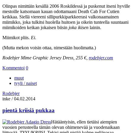
Olinpas nimittäin kesällä 2006 Roskildessä ja puskenut itseni hyville
mestoille katsomaan kauan odottamaani Death Cab For Cutien
keikkaa. Siellä viereeni sillipurkkiparkkeerasi valkonaamainen
miimikko, joka tulkitsi huolella huitoen ja oikein tunteella suuntaani
miimikoiden keikan jokaisen biisin
joka ikisen
lainin.
Miimikot pliis.
Ei.
(Mutta mekon voisin ottaa, nimestään huolimatta.)
Rodebjer Mime Graphic Jersey Dress, 255 €,
rodebjer.com
Kommentoi
0
muut
tyyli / naiset
Rodebjer
inke
/
04.02.2014
pientä kriisiä pukkaa
Hätääntyisin, ellen tietäisi aiempien
vuosien perusteella tämän olevan ohimenevää ja vuodenaikaan
liittyvää.
TYYLIKRIISI.
Tekisi mieli pistää kolme neljäsosaa