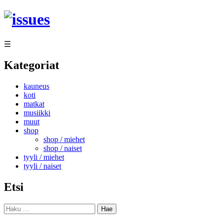
Siirry
sisältöön
☰
Kategoriat
kauneus
koti
matkat
musiikki
muut
shop
shop / miehet
shop / naiset
tyyli / miehet
tyyli / naiset
Etsi
Haku: