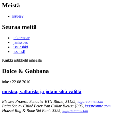
Meistä
issues?
Seuraa meitä
inkermaar
janissues
issueshki
issuesfi
Kaikki artikkelit aiheesta
Dolce & Gabbana
inke
/
22.08.2010
mustaa, valkoista ja jotain siltä väliltä
Bleiseri Proenza Schouler BTN Blazer, $1125,
lagarconne.com
Paita See by Chloé Peter Pan Collar Blouse $395,
lagarconne.com
Housut Rag & Bone Sid Pants $325,
lagarconne.com