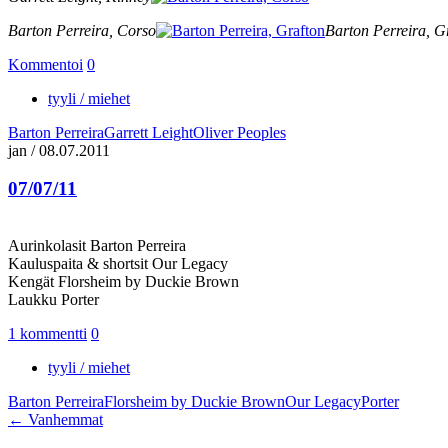
Barton Perreira, Corso
Barton Perreira, G
Kommentoi
0
tyyli / miehet
Barton Perreira
Garrett Leight
Oliver Peoples
jan
/
08.07.2011
07/07/11
Aurinkolasit Barton Perreira
Kauluspaita & shortsit Our Legacy
Kengät Florsheim by Duckie Brown
Laukku Porter
1 kommentti
0
tyyli / miehet
Barton Perreira
Florsheim by Duckie Brown
Our Legacy
Porter
Navigointi
←
Vanhemmat