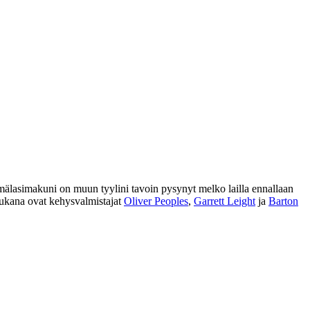
Silmälasimakuni on muun tyylini tavoin pysynyt melko lailla ennallaan
a mukana ovat kehysvalmistajat
Oliver Peoples
,
Garrett Leight
ja
Barton