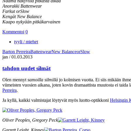
Naama näkyvillä pitkästä aikaa
Anorakki Battenwear
Farkut orSlow
Kengät New Balance
Kaapo nykyään pitkäkarvainen
Kommentoi
0
tyyli / miehet
Barton Perreira
Battenwear
New Balance
orSlow
jan
/
01.03.2013
tahdon uudet silmät
Olen mennyt
samoilla silmillä
jo kolmisen vuotta. Ei siis mikään ihme,
viimeisten vuosien aikana, joten kovin dramaattista muutosta ei taida la
Perreira
.
Ja kyllä, kaikki valmistajat löytyvät myös luotto-optikkoni
Helsingin K
Oliver Peoples, Gregory Peck
Garrett Leight, Kinney