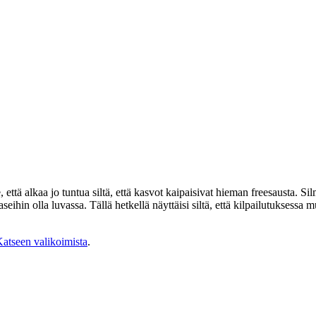
 että alkaa jo tuntua siltä, että kasvot kaipaisivat hieman freesausta. 
seihin olla luvassa. Tällä hetkellä näyttäisi siltä, että kilpailutuksess
atseen valikoimista
.