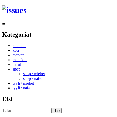
Siirry
sisältöön
☰
Kategoriat
kauneus
koti
matkat
musiikki
muut
shop
shop / miehet
shop / naiset
tyyli / miehet
tyyli / naiset
Etsi
Haku: