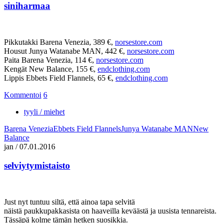
siniharmaa
Pikkutakki Barena Venezia, 389 €,
norsestore.com
Housut Junya Watanabe MAN, 442 €,
norsestore.com
Paita Barena Venezia, 114 €,
norsestore.com
Kengät New Balance, 155 €,
endclothing.com
Lippis Ebbets Field Flannels, 65 €,
endclothing.com
Kommentoi
6
tyyli / miehet
Barena Venezia
Ebbets Field Flannels
Junya Watanabe MAN
New
Balance
jan
/
07.01.2016
selviytymistaisto
Just nyt tuntuu siltä, että ainoa tapa selvitä
näistä paukkupakkasista on haaveilla keväästä ja uusista tennareista.
Tässäpä kolme tämän hetken suosikkia.