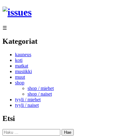
Siirry
sisältöön
☰
Kategoriat
kauneus
koti
matkat
musiikki
muut
shop
shop / miehet
shop / naiset
tyyli / miehet
tyyli / naiset
Etsi
Haku: