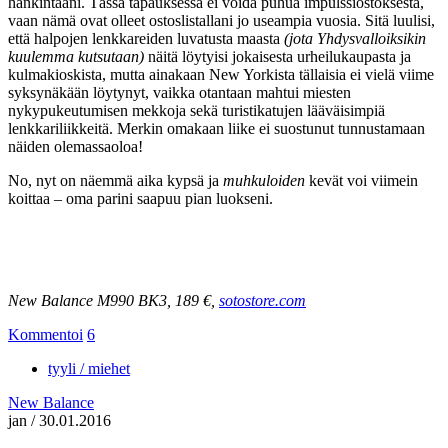
hankintaani. Tässä tapauksessa ei voida puhua impulssiostoksesta,
vaan nämä ovat olleet ostoslistallani jo useampia vuosia. Sitä luulisi,
että halpojen lenkkareiden luvatusta maasta
(jota Yhdysvalloiksikin
kuulemma kutsutaan)
näitä löytyisi jokaisesta urheilukaupasta ja
kulmakioskista, mutta ainakaan New Yorkista tällaisia ei vielä viime
syksynäkään löytynyt, vaikka otantaan mahtui miesten
nykypukeutumisen mekkoja sekä turistikatujen lääväisimpiä
lenkkariliikkeitä. Merkin omakaan liike ei suostunut tunnustamaan
näiden olemassaoloa!
No, nyt on näemmä aika kypsä ja
muhkuloiden
kevät voi viimein
koittaa – oma parini saapuu pian luokseni.
New Balance M990 BK3, 189 €,
sotostore.com
Kommentoi
6
tyyli / miehet
New Balance
jan
/
30.01.2016