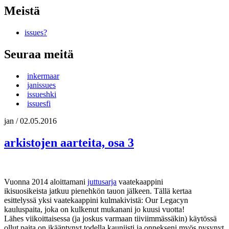
Meistä
issues?
Seuraa meitä
inkermaar
janissues
issueshki
issuesfi
jan
/
02.05.2016
arkistojen aarteita, osa 3
Vuonna 2014 aloittamani
juttusarja
vaatekaappini
ikisuosikeista jatkuu pienehkön tauon jälkeen. Tällä kertaa
esittelyssä yksi vaatekaappini kulmakivistä: Our Legacyn
kauluspaita, joka on kulkenut mukanani jo kuusi vuotta!
Lähes viikoittaisessa (ja joskus varmaan tiiviimmässäkin) käytössä
ollut paita on ikääntynyt todella kauniisti ja onnekseni myös pysynyt