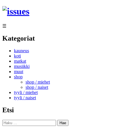
Siirry
sisältöön
☰
Kategoriat
kauneus
koti
matkat
musiikki
muut
shop
shop / miehet
shop / naiset
tyyli / miehet
tyyli / naiset
Etsi
Haku: