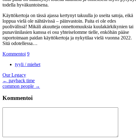
todella hyväkuntoisena.
Käyttökertoja on tässä ajassa kertynyt takuulla jo useita satoja, eikä
loppua vielä ole nähtävissä – päinvastoin. Paita ei ole edes
puolivälissä! Mikäli akuutteja onnettomuuksia kuulakärkikynien tai
punaviinilasien kanssa ei osu yhteiselomme tielle, enköhän pääse
raportoimaan paidan käyttökertoja ja nykytilaa vielä vuonna 2022.
Sitä odotellessa…
Kommentoi
9
tyyli / miehet
Our Legacy
Artikkelien
←
payback time
common people
→
selaus
Kommentoi
Kommentti