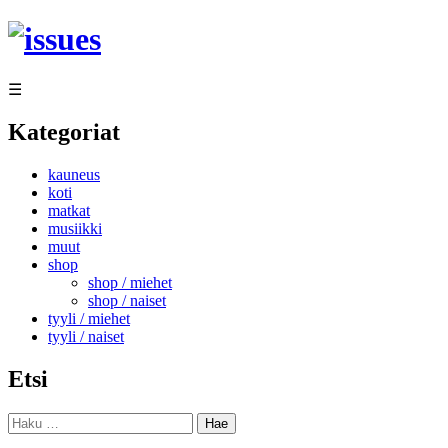
Siirry
sisältöön
☰
Kategoriat
kauneus
koti
matkat
musiikki
muut
shop
shop / miehet
shop / naiset
tyyli / miehet
tyyli / naiset
Etsi
Haku: