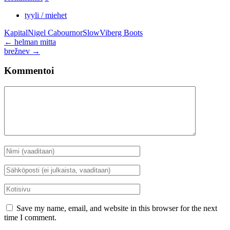
tyyli / miehet
Kapital
Nigel Cabourn
orSlow
Viberg Boots
Artikkelien
←
helman mitta
brežnev
→
selaus
Kommentoi
Kommentti
Nimi
*
Sähköposti
*
Kotisivu
Save my name, email, and website in this browser for the next
time I comment.