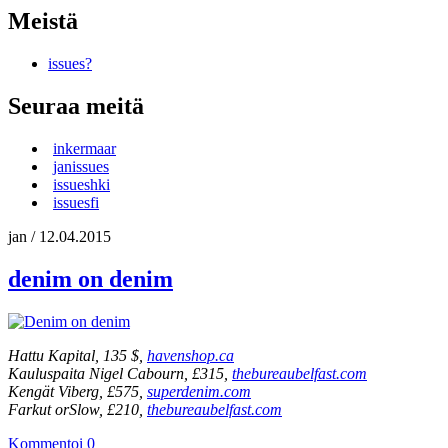
Meistä
issues?
Seuraa meitä
inkermaar
janissues
issueshki
issuesfi
jan
/
12.04.2015
denim on denim
Hattu Kapital, 135 $,
havenshop.ca
Kauluspaita Nigel Cabourn, £315,
thebureaubelfast.com
Kengät Viberg, £575,
superdenim.com
Farkut orSlow, £210,
thebureaubelfast.com
Kommentoi
0