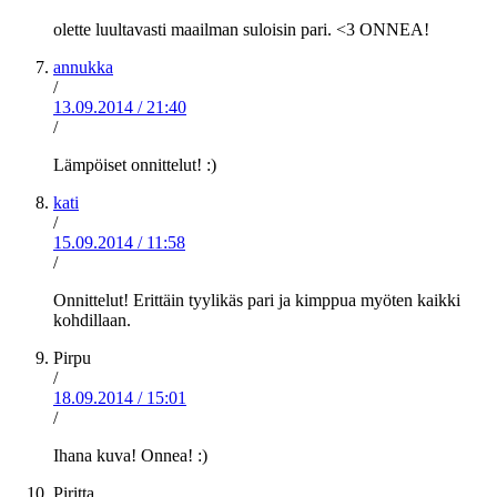
olette luultavasti maailman suloisin pari. <3 ONNEA!
annukka
/
13.09.2014
/
21:40
/
Lämpöiset onnittelut! :)
kati
/
15.09.2014
/
11:58
/
Onnittelut! Erittäin tyylikäs pari ja kimppua myöten kaikki
kohdillaan.
Pirpu
/
18.09.2014
/
15:01
/
Ihana kuva! Onnea! :)
Piritta