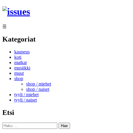
Siirry
sisältöön
☰
Kategoriat
kauneus
koti
matkat
musiikki
muut
shop
shop / miehet
shop / naiset
tyyli / miehet
tyyli / naiset
Etsi
Haku: