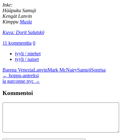
Inke:
Hääpuku Samuji
Kengät Lanvin
Kimppu
Musla
Kuva: Dorit Salutskij
11 kommenttia
0
tyyli / miehet
tyyli / naiset
Barena Venezia
Lanvin
Mark McNairy
Samuji
Sonrisa
Artikkelien
←
hoppu-anteeksi
la garçonne nyc
→
selaus
Kommentoi
Kommentti