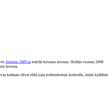
myös
Joensuu 1685:ta
todella
kovassa arvossa. Heidän vuonna 2008
uta luvassa.
evaa kohtaan olivat ehkä jopa kohtuuttoman korkealla, mutta kyllähän