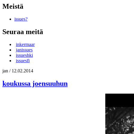
Meistä
issues?
Seuraa meitä
inkermaar
janissues
issueshki
issuesfi
jan
/
12.02.2014
koukussa joensuuhun