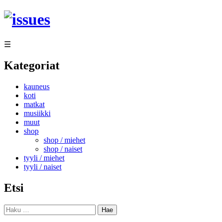
Siirry
sisältöön
☰
Kategoriat
kauneus
koti
matkat
musiikki
muut
shop
shop / miehet
shop / naiset
tyyli / miehet
tyyli / naiset
Etsi
Haku: