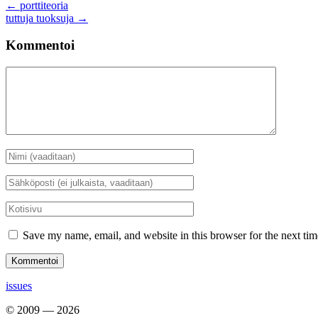
Artikkelien
←
porttiteoria
tuttuja tuoksuja
→
selaus
Kommentoi
Kommentti
Nimi
*
Sähköposti
*
Kotisivu
Save my name, email, and website in this browser for the next ti
issues
© 2009 — 2026