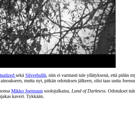
itualized
sekä
Silverbullit
, niin ei varmasti tule yllätyksenä, että pidän 
n ainoakseen, mutta nyt, pitkän odotuksen jälkeen, olisi taas uutta Joensu
hmonsa
Mikko Joensuun
soolojulkaisu,
Land of Darkness
. Odotukset tul
hjakas kaveri. Tykkään.