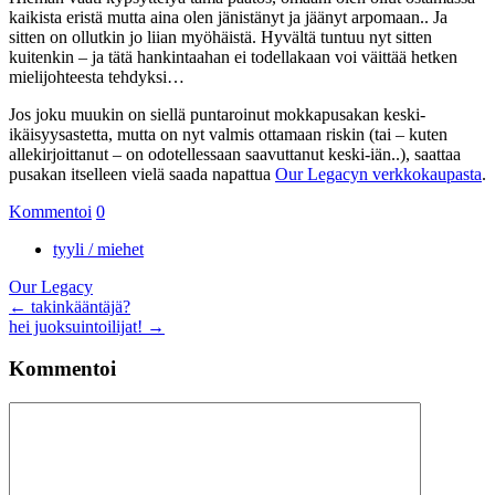
kaikista eristä mutta aina olen jänistänyt ja jäänyt arpomaan.. Ja
sitten on ollutkin jo liian myöhäistä. Hyvältä tuntuu nyt sitten
kuitenkin – ja tätä hankintaahan ei todellakaan voi väittää hetken
mielijohteesta tehdyksi…
Jos joku muukin on siellä puntaroinut mokkapusakan keski-
ikäisyysastetta, mutta on nyt valmis ottamaan riskin (tai – kuten
allekirjoittanut – on odotellessaan saavuttanut keski-iän..), saattaa
pusakan itselleen vielä saada napattua
Our Legacyn verkkokaupasta
.
Kommentoi
0
tyyli / miehet
Our Legacy
Artikkelien
←
takinkääntäjä?
hei juoksuintoilijat!
→
selaus
Kommentoi
Kommentti