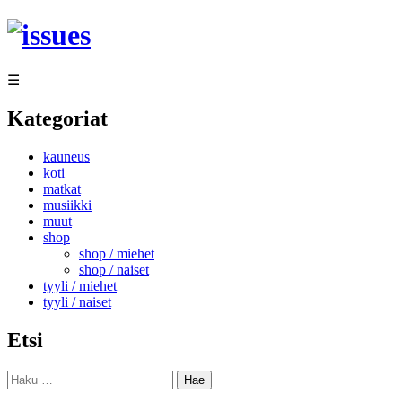
Siirry
sisältöön
☰
Kategoriat
kauneus
koti
matkat
musiikki
muut
shop
shop / miehet
shop / naiset
tyyli / miehet
tyyli / naiset
Etsi
Haku: