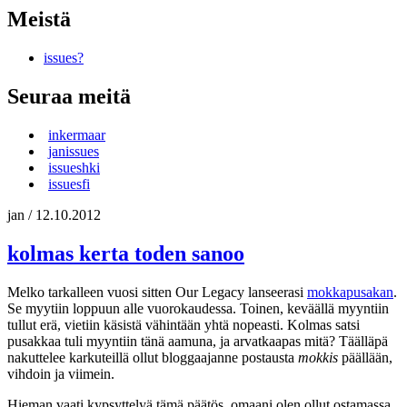
Meistä
issues?
Seuraa meitä
inkermaar
janissues
issueshki
issuesfi
jan
/
12.10.2012
kolmas kerta toden sanoo
Melko tarkalleen vuosi sitten Our Legacy lanseerasi
mokkapusakan
.
Se myytiin loppuun alle vuorokaudessa. Toinen, keväällä myyntiin
tullut erä, vietiin käsistä vähintään yhtä nopeasti. Kolmas satsi
pusakkaa tuli myyntiin tänä aamuna, ja arvatkaapas mitä? Täälläpä
nakuttelee karkuteillä ollut bloggaajanne postausta
mokkis
päällään,
vihdoin ja viimein.
Hieman vaati kypsyttelyä tämä päätös, omaani olen ollut ostamassa