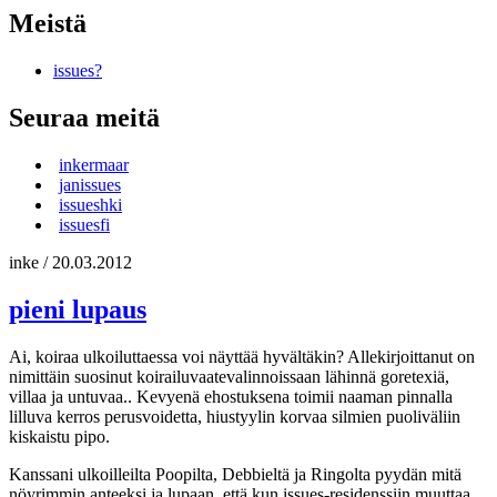
Meistä
issues?
Seuraa meitä
inkermaar
janissues
issueshki
issuesfi
inke
/
20.03.2012
pieni lupaus
Ai, koiraa ulkoiluttaessa voi näyttää hyvältäkin? Allekirjoittanut on
nimittäin suosinut koirailuvaatevalinnoissaan lähinnä goretexiä,
villaa ja untuvaa.. Kevyenä ehostuksena toimii naaman pinnalla
lilluva kerros perusvoidetta, hiustyylin korvaa silmien puoliväliin
kiskaistu pipo.
Kanssani ulkoilleilta Poopilta, Debbieltä ja Ringolta pyydän mitä
nöyrimmin anteeksi ja lupaan, että kun issues-residenssiin muuttaa