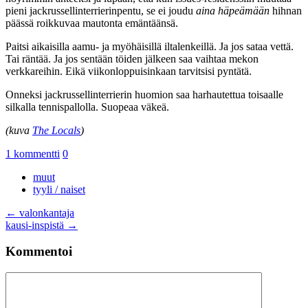
pieni jackrussellinterrierinpentu, se ei joudu
aina häpeämään
hihnan
päässä roikkuvaa mautonta emäntäänsä.
Paitsi aikaisilla aamu- ja myöhäisillä iltalenkeillä. Ja jos sataa vettä.
Tai räntää. Ja jos sentään töiden jälkeen saa vaihtaa mekon
verkkareihin. Eikä viikonloppuisinkaan tarvitsisi pyntätä.
Onneksi jackrussellinterrierin huomion saa harhautettua toisaalle
silkalla tennispallolla. Suopeaa väkeä.
(kuva
The Locals
)
1 kommentti
0
muut
tyyli / naiset
Artikkelien
←
valonkantaja
kausi-inspistä
→
selaus
Kommentoi
Kommentti