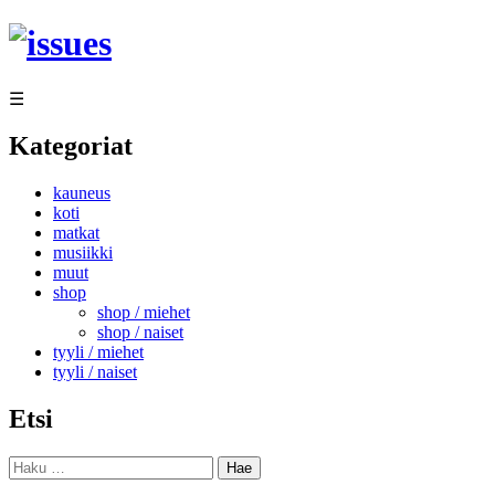
Siirry
sisältöön
☰
Kategoriat
kauneus
koti
matkat
musiikki
muut
shop
shop / miehet
shop / naiset
tyyli / miehet
tyyli / naiset
Etsi
Haku: