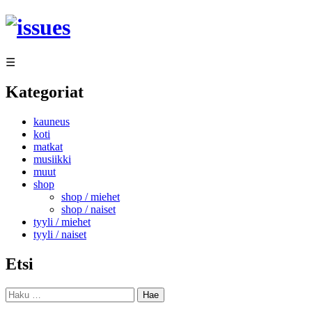
Siirry
sisältöön
☰
Kategoriat
kauneus
koti
matkat
musiikki
muut
shop
shop / miehet
shop / naiset
tyyli / miehet
tyyli / naiset
Etsi
Haku: