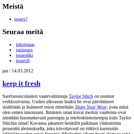
Meistä
issues?
Seuraa meitä
inkermaar
janissues
issueshki
issuesfi
jan
/
14.03.2012
keep it fresh
Sanfransiscolainen vaatevalmistaja
Taylor Stitch
on uusinut
verkkosivunsa. Uuden ulkoasun lisäksi he ovat päivittäneet
sisältöään ja lisänneet osion nimeltään
Share Your Wear
, josta minä
olen eniten innoissani. Ihmisten omat kuvat merkin vaatteista ovat
nimittäin huomattavasti parempia ja mielenkiintoisempia kuin Taylor
Stitchin omat! Kuvansa jakaneet henkilöt palkitaan viidentoista
prosentin alennuksella, joka toivottavasti on riittävä kannustin
pitämään uuden osion freesinä. Mielestäni oikein hyvä aloite ja soisi