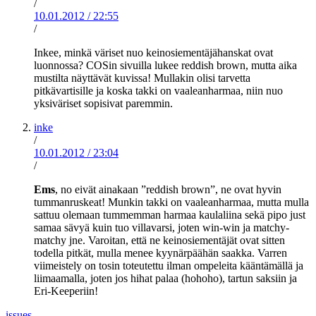
/
10.01.2012
/
22:55
/
Inkee, minkä väriset nuo keinosiementäjähanskat ovat
luonnossa? COSin sivuilla lukee reddish brown, mutta aika
mustilta näyttävät kuvissa! Mullakin olisi tarvetta
pitkävartisille ja koska takki on vaaleanharmaa, niin nuo
yksiväriset sopisivat paremmin.
inke
/
10.01.2012
/
23:04
/
Ems
, no eivät ainakaan ”reddish brown”, ne ovat hyvin
tummanruskeat! Munkin takki on vaaleanharmaa, mutta mulla
sattuu olemaan tummemman harmaa kaulaliina sekä pipo just
samaa sävyä kuin tuo villavarsi, joten win-win ja matchy-
matchy jne. Varoitan, että ne keinosiementäjät ovat sitten
todella pitkät, mulla menee kyynärpäähän saakka. Varren
viimeistely on tosin toteutettu ilman ompeleita kääntämällä ja
liimaamalla, joten jos hihat palaa (hohoho), tartun saksiin ja
Eri-Keeperiin!
issues