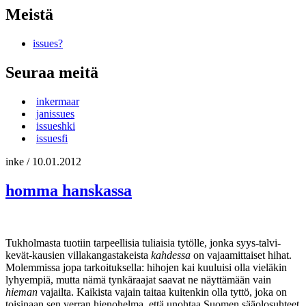
Meistä
issues?
Seuraa meitä
inkermaar
janissues
issueshki
issuesfi
inke
/
10.01.2012
homma hanskassa
Tukholmasta tuotiin tarpeellisia tuliaisia tytölle, jonka syys-talvi-
kevät-kausien villakangastakeista
kahdessa
on vajaamittaiset hihat.
Molemmissa jopa tarkoituksella: hihojen kai kuuluisi olla vieläkin
lyhyempiä, mutta nämä tynkäraajat saavat ne näyttämään vain
hieman
vajailta. Kaikista vajain taitaa kuitenkin olla tyttö, joka on
toisinaan sen verran hienohelma, että unohtaa Suomen sääolosuhteet