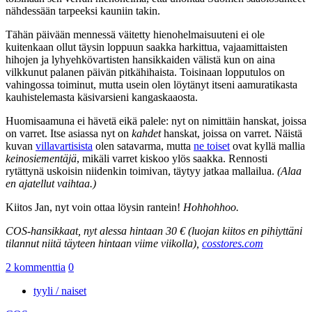
nähdessään tarpeeksi kauniin takin.
Tähän päivään mennessä väitetty hienohelmaisuuteni ei ole
kuitenkaan ollut täysin loppuun saakka harkittua, vajaamittaisten
hihojen ja lyhyehkövartisten hansikkaiden välistä kun on aina
vilkkunut palanen päivän pitkähihaista. Toisinaan lopputulos on
vahingossa toiminut, mutta usein olen löytänyt itseni aamuratikasta
kauhistelemasta käsivarsieni kangaskaaosta.
Huomisaamuna ei hävetä eikä palele: nyt on nimittäin hanskat, joissa
on varret. Itse asiassa nyt on
kahdet
hanskat, joissa on varret. Näistä
kuvan
villavartisista
olen satavarma, mutta
ne toiset
ovat kyllä mallia
keinosiementäjä
, mikäli varret kiskoo ylös saakka. Rennosti
rytättynä uskoisin niidenkin toimivan, täytyy jatkaa mallailua.
(Alaa
en ajatellut vaihtaa.)
Kiitos Jan, nyt voin ottaa löysin rantein!
Hohhohhoo.
COS-hansikkaat, nyt alessa hintaan 30 € (luojan kiitos en pihiyttäni
tilannut niitä täyteen hintaan viime viikolla),
cosstores.com
2 kommenttia
0
tyyli / naiset