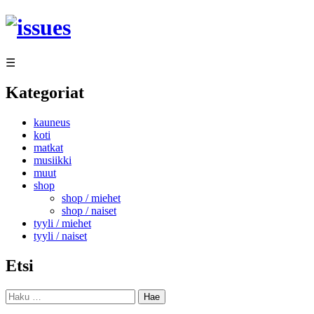
Siirry
sisältöön
☰
Kategoriat
kauneus
koti
matkat
musiikki
muut
shop
shop / miehet
shop / naiset
tyyli / miehet
tyyli / naiset
Etsi
Haku: