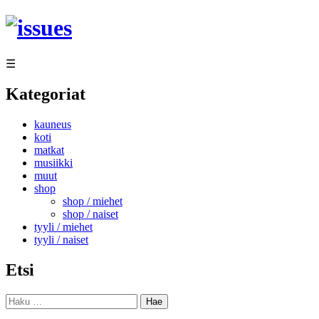
Siirry
sisältöön
☰
Kategoriat
kauneus
koti
matkat
musiikki
muut
shop
shop / miehet
shop / naiset
tyyli / miehet
tyyli / naiset
Etsi
Haku: