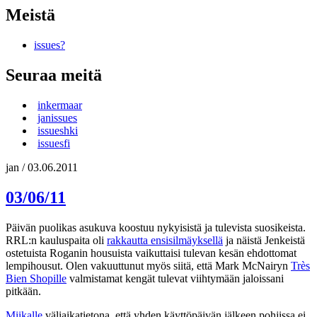
Meistä
issues?
Seuraa meitä
inkermaar
janissues
issueshki
issuesfi
jan
/
03.06.2011
03/06/11
Päivän puolikas asukuva koostuu nykyisistä ja tulevista suosikeista.
RRL:n kauluspaita oli
rakkautta ensisilmäyksellä
ja näistä Jenkeistä
ostetuista Roganin housuista vaikuttaisi tulevan kesän ehdottomat
lempihousut. Olen vakuuttunut myös siitä, että Mark McNairyn
Très
Bien Shopille
valmistamat kengät tulevat viihtymään jaloissani
pitkään.
Miikalle
väliaikatietona, että yhden käyttöpäivän jälkeen pohjissa ei