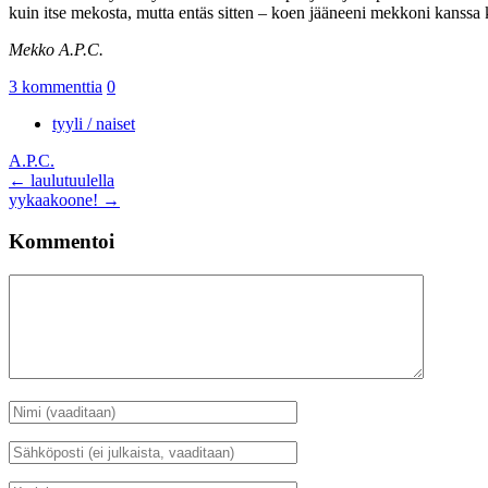
kuin itse mekosta, mutta entäs sitten – koen jääneeni mekkoni kanssa ku
Mekko A.P.C.
3 kommenttia
0
tyyli / naiset
A.P.C.
Artikkelien
←
laulutuulella
yykaakoone!
→
selaus
Kommentoi
Kommentti
Nimi
*
Sähköposti
*