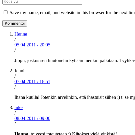
Kotisivu
Save my name, email, and website in this browser for the next ti
Hanna
/
05.04.2011
/
20:05
/
Jippii, joskus sen huutonetin kyttääminenkin palkitaan. Tyylikä
Jenni
/
07.04.2011
/
16:51
/
Ihana kuulla! Jotenkin arvelinkin, että ihastuisit siihen :) t. se m
inke
/
08.04.2011
/
09:06
/
Hanna
, toiveesi toteutetaan :) Kiitokset vielä vinkistä!