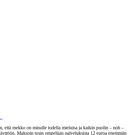
a…
, että mekko on minulle todella mieluisa ja kaikin puolin – noh –
hokäyttöön. Maksoin tosin ompelijan palveluksista 12 euroa enemmän