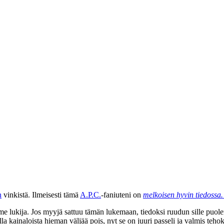
n
vinkistä. Ilmeisesti tämä
A.P.C.
-faniuteni on
melkoisen hyvin tiedoss
 lukija. Jos myyjä sattuu tämän lukemaan, tiedoksi ruudun sille puolen
a kainaloista hieman väljää pois, nyt se on juuri passeli ja valmis te