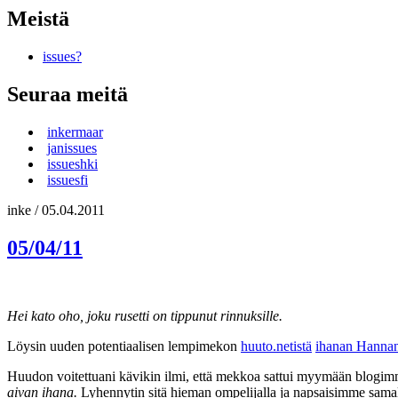
Meistä
issues?
Seuraa meitä
inkermaar
janissues
issueshki
issuesfi
inke
/
05.04.2011
05/04/11
Hei kato oho, joku rusetti on tippunut rinnuksille.
Löysin uuden potentiaalisen lempimekon
huuto.netistä
ihanan Hanna
Huudon voitettuani kävikin ilmi, että mekkoa sattui myymään blogimme
aivan ihana.
Lyhennytin sitä hieman ompelijalla ja napsaisimme samall