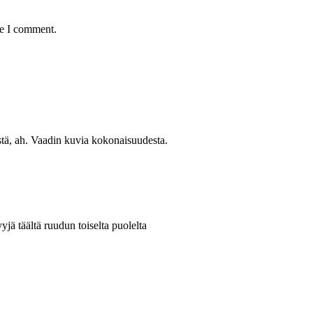
me I comment.
stä, ah. Vaadin kuvia kokonaisuudesta.
yyjä täältä ruudun toiselta puolelta