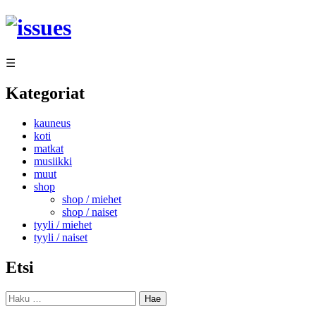
Siirry
sisältöön
☰
Kategoriat
kauneus
koti
matkat
musiikki
muut
shop
shop / miehet
shop / naiset
tyyli / miehet
tyyli / naiset
Etsi
Haku: