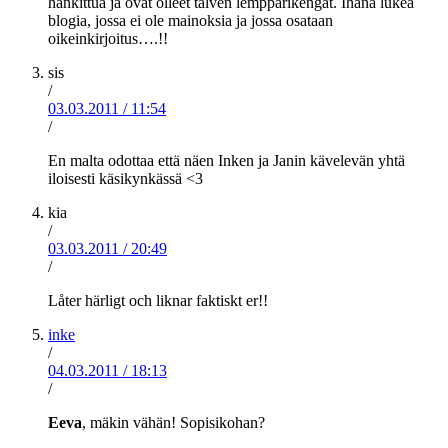
hankittua ja ovat olleet talven lempparikengät. Ihana lukea
blogia, jossa ei ole mainoksia ja jossa osataan
oikeinkirjoitus….!!
sis
/
03.03.2011
/
11:54
/
En malta odottaa että näen Inken ja Janin kävelevän yhtä
iloisesti käsikynkässä <3
kia
/
03.03.2011
/
20:49
/
Låter härligt och liknar faktiskt er!!
inke
/
04.03.2011
/
18:13
/
Eeva
, mäkin vähän! Sopisikohan?