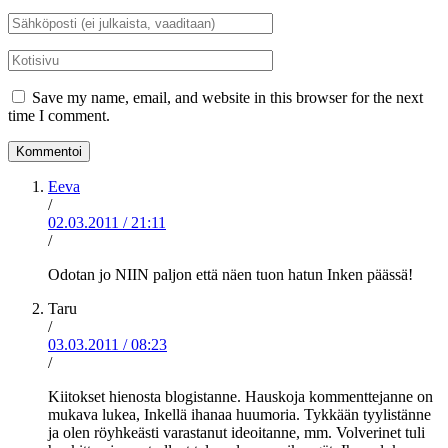
*
Sähköposti
*
Kotisivu
Save my name, email, and website in this browser for the next
time I comment.
Eeva
/
02.03.2011
/
21:11
/
Odotan jo NIIN paljon että näen tuon hatun Inken päässä!
Taru
/
03.03.2011
/
08:23
/
Kiitokset hienosta blogistanne. Hauskoja kommenttejanne on
mukava lukea, Inkellä ihanaa huumoria. Tykkään tyylistänne
ja olen röyhkeästi varastanut ideoitanne, mm. Volverinet tuli