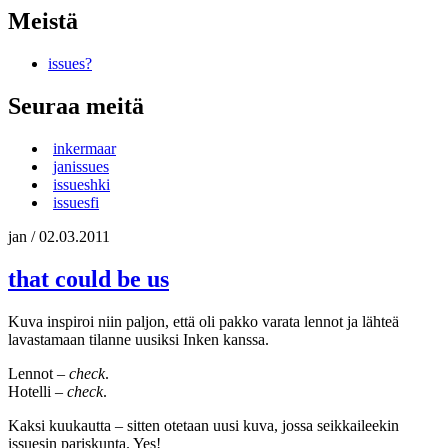
Meistä
issues?
Seuraa meitä
inkermaar
janissues
issueshki
issuesfi
jan
/
02.03.2011
that could be us
Kuva inspiroi niin paljon, että oli pakko varata lennot ja lähteä
lavastamaan tilanne uusiksi Inken kanssa.
Lennot –
check
.
Hotelli –
check
.
Kaksi kuukautta – sitten otetaan uusi kuva, jossa seikkaileekin
issuesin pariskunta. Yes!