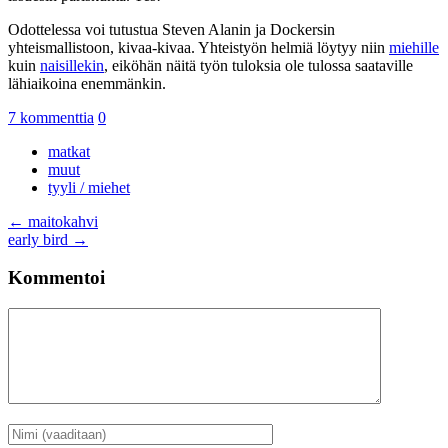
Odottelessa voi tutustua Steven Alanin ja Dockersin
yhteismallistoon, kivaa-kivaa. Yhteistyön helmiä löytyy niin
miehille
kuin
naisillekin
, eiköhän näitä työn tuloksia ole tulossa saataville
lähiaikoina enemmänkin.
7 kommenttia
0
matkat
muut
tyyli / miehet
Artikkelien
←
maitokahvi
early bird
→
selaus
Kommentoi
Kommentti
Nimi