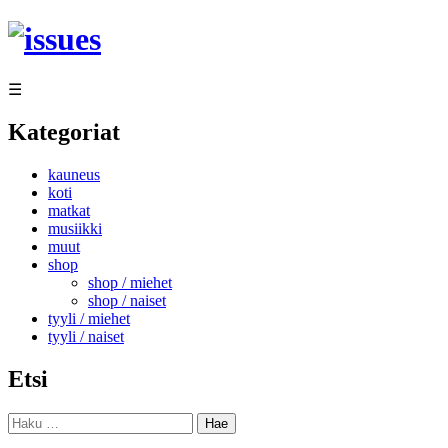
Siirry
sisältöön
☰
Kategoriat
kauneus
koti
matkat
musiikki
muut
shop
shop / miehet
shop / naiset
tyyli / miehet
tyyli / naiset
Etsi
Haku: