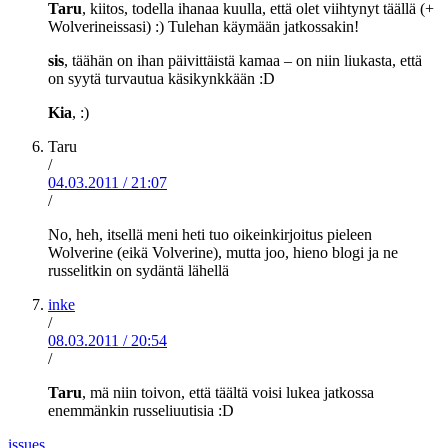
Taru
, kiitos, todella ihanaa kuulla, että olet viihtynyt täällä (+
Wolverineissasi) :) Tulehan käymään jatkossakin!
sis
, täähän on ihan päivittäistä kamaa – on niin liukasta, että
on syytä turvautua käsikynkkään :D
Kia
, :)
Taru
/
04.03.2011
/
21:07
/
No, heh, itsellä meni heti tuo oikeinkirjoitus pieleen
Wolverine (eikä Volverine), mutta joo, hieno blogi ja ne
russelitkin on sydäntä lähellä
inke
/
08.03.2011
/
20:54
/
Taru
, mä niin toivon, että täältä voisi lukea jatkossa
enemmänkin russeliuutisia :D
issues