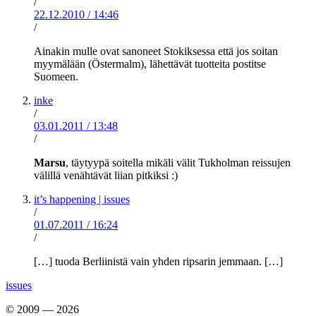
/
22.12.2010
/
14:46
/
Ainakin mulle ovat sanoneet Stokiksessa että jos soitan
myymälään (Östermalm), lähettävät tuotteita postitse
Suomeen.
inke
/
03.01.2011
/
13:48
/
Marsu
, täytyypä soitella mikäli välit Tukholman reissujen
välillä venähtävät liian pitkiksi :)
it’s happening | issues
/
01.07.2011
/
16:24
/
[…] tuoda Berliinistä vain yhden ripsarin jemmaan. […]
issues
© 2009 — 2026