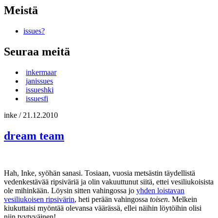
Meistä
issues?
Seuraa meitä
inkermaar
janissues
issueshki
issuesfi
inke
/
21.12.2010
dream team
Hah, Inke, syöhän sanasi. Tosiaan, vuosia metsästin täydellistä
vedenkestävää ripsiväriä ja olin vakuuttunut siitä, ettei vesiliukoisista
ole mihinkään. Löysin sitten vahingossa jo
yhden loistavan
vesiliukoisen ripsivärin
, heti perään vahingossa
toisen
. Melkein
kiukuttaisi myöntää olevansa väärässä, ellei näihin löytöihin olisi
niin tyytyväinen!