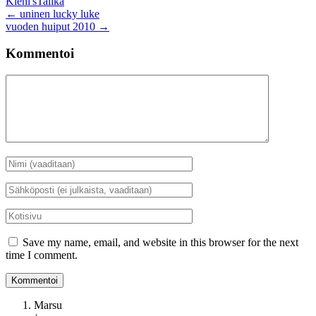
Kiehl's
Talika
Artikkelien
←
uninen lucky luke
vuoden huiput 2010
→
selaus
Kommentoi
Kommentti
Nimi
*
Sähköposti
*
Kotisivu
Save my name, email, and website in this browser for the next
time I comment.
Marsu