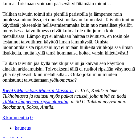
kulma. Toisinaan voimani pääsevät yllättämään minut…
Talikan taivutin toimii siis pienillä paristoilla ja lämpenee noin
puolessa minuutissa, ei onneksi polttavan kuumaksi. Taivutin tuntuu
käytössä jokseenkin hellävaraisemmalta kuin nuo metalliset yksilöt,
muovisessa taivuttimessa eivät kulmat ole niin julmia kuin
metallisissa. Lämpö nyt ei ainakaan haittaa taivutusta, en tosin ole
testannut taivuttimen käyttöä ilman lämmitystä. Omista
luonnontilaisista ripsistäni nyt ei mitään huikeita viuhkoja saa ilman
lisukkeita, mutta kyllä tämä hommansa hoitaa varsin kiitettävästi!
Talikan taivutin jää kyllä meikkipussiini ja kaivan sen käyttöön
ainakin arkiaamuisin. Toivoakseni tällä ei rusikoi ripsiään väsyneenä
yhtä näyttävästi kuin metallisilla… Onko joku muu muuten
onnistunut taivuttamaan
yläluomensa
?
Kiehl’s Marvelous Mineral Mascara
, n. 15 €, Kiehl’sin liike
Tukholmassa ja taatusti myös paikat netissä, joita minä en tiedä
Talikan lämpenevä ripsientaivutin
, n. 30 €. Talikaa myyvät mm.
Stockmann, Sokos, Anttila.
3 kommenttia
0
kauneus