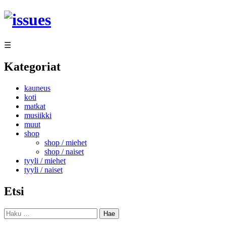
Siirry
sisältöön
☰
Kategoriat
kauneus
koti
matkat
musiikki
muut
shop
shop / miehet
shop / naiset
tyyli / miehet
tyyli / naiset
Etsi
Haku: