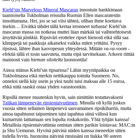
Kiehl’sin Marvelous Mineral Mascaran
innostuin hankkimaan
taannoiselta Tukholman reissulta Ruotsin Ellen mascaratestin
innoittamana. Hei, jos se sai viisi tähteä, olihan ihme koettava
itsekin… Eivätkä tähdet tällä kertaa irronneet turhasta! Kiehl’sin
mascaran massa on notkeaa muttei liian märkää tai vaihtoehtoisesti
ärsyttävää
jänkkiä
. Ripsiväri erottelee ripset hienosti eikä sillä saa
klimppejä tai paakkuja aikaiseksi vaikka miten yrittäisi. Pysyy
ripsissä, lähtee ihan kasvopesun yhteydessä. Mitään
va-va-voom
-
efektiä tällä ei tosin saavuteta, mutta eipä tarvitsekaan. Arkeen riittää
mainiosti vain
hieman siloiteltu
luonnontila!
Ainoa miinus Kiehl’sin ripsarissa? Lähin myyntipaikka on
Tukholmassa eikä merkin nettikauppa toimita Suomeen. No,
onneksi siellä käy usein ja yksi tuubi taisi maksaa alle 15 euroa,
ehkä niitä raaskii ostaa yhden varastoonkin.
Ripsillä menee muutenkin hyvin, sain nimittäin testattavakseni
Talikan lämpenevän ripsientaivuttimen
. Minulla oli kyllä joskus
vuosia sitten sellainen lämpenevä sauvamainen ripsikiharrin, mutta
ainoa tapahtunut taipuminen taisi tapahtua siinä välissä kun
kumarruin laittamaan sen lopulta roskakoriin. Yhtä tyhjän kanssa!
Metallisia ripsientaivuttimia omistan sitten parikin loistavaa: MAC:in
ja Shu Uemuran. Hyvinä päivinä niiden kanssa meneekin sitten
todella hyvin, huonoina päivinä ripsissäni on tiukka 90 asteen