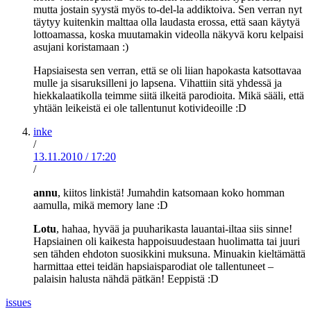
mutta jostain syystä myös to-del-la addiktoiva. Sen verran nyt
täytyy kuitenkin malttaa olla laudasta erossa, että saan käytyä
lottoamassa, koska muutamakin videolla näkyvä koru kelpaisi
asujani koristamaan :)
Hapsiaisesta sen verran, että se oli liian hapokasta katsottavaa
mulle ja sisaruksilleni jo lapsena. Vihattiin sitä yhdessä ja
hiekkalaatikolla teimme siitä ilkeitä parodioita. Mikä sääli, että
yhtään leikeistä ei ole tallentunut kotivideoille :D
inke
/
13.11.2010
/
17:20
/
annu
, kiitos linkistä! Jumahdin katsomaan koko homman
aamulla, mikä memory lane :D
Lotu
, hahaa, hyvää ja puuharikasta lauantai-iltaa siis sinne!
Hapsiainen oli kaikesta happoisuudestaan huolimatta tai juuri
sen tähden ehdoton suosikkini muksuna. Minuakin kieltämättä
harmittaa ettei teidän hapsiaisparodiat ole tallentuneet –
palaisin halusta nähdä pätkän! Eeppistä :D
issues