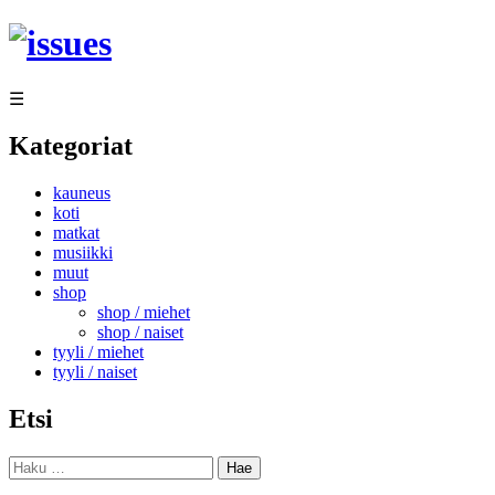
Siirry
sisältöön
☰
Kategoriat
kauneus
koti
matkat
musiikki
muut
shop
shop / miehet
shop / naiset
tyyli / miehet
tyyli / naiset
Etsi
Haku: