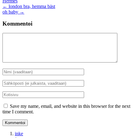
Hermès
Artikkelien
←
london bra, hemma bäst
oh baby
→
selaus
Kommentoi
Kommentti
Nimi
*
Sähköposti
*
Kotisivu
Save my name, email, and website in this browser for the next
time I comment.
inke