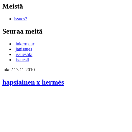
Meistä
issues?
Seuraa meitä
inkermaar
janissues
issueshki
issuesfi
inke
/
13.11.2010
hapsiainen x hermès