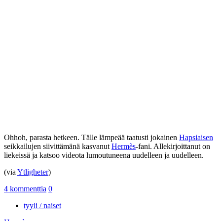
Ohhoh, parasta hetkeen. Tälle lämpeää taatusti jokainen
Hapsiaisen
seikkailujen siivittämänä kasvanut
Hermès
-fani. Allekirjoittanut on
liekeissä ja katsoo videota lumoutuneena uudelleen ja uudelleen.
(via
Ytligheter
)
4 kommenttia
0
tyyli / naiset