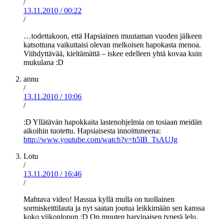
/
13.11.2010
/
00:22
/
…todettakoon, että Hapsiainen muutaman vuoden jälkeen
katsottuna vaikuttaisi olevan melkoisen hapokasta menoa.
Viihdyttävää, kieltämättä – iskee edelleen yhtä kovaa kuin
mukulana :D
annu
/
13.11.2010
/
10:06
/
:D Yllätävän hapokkaita lastenohjelmia on tosiaan meidän
aikoihin tuotettu. Hapsiaisesta innoittuneena:
http://www.youtube.com/watch?v=h5lB_TsAUJg
Lotu
/
13.11.2010
/
16:46
/
Mahtava video! Hassua kyllä mulla on tuollainen
sormiskeittilauta ja nyt saatan joutua leikkimään sen kanssa
koko viikonlopun :D On muuten harvinaisen typerä lelu,