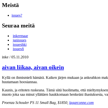
Meistä
issues?
Seuraa meitä
inkermaar
janissues
issueshki
issuesfi
inke
/
05.11.2010
aivan liikaa, aivan oikein
Kyllä on ihmismieli hämärä. Kaiken järjen mukaan ja ankeahkon makuni 
huutamaan hoosiannaa.
Kaunis, ja eritoten ruskeana. Tämä siitä huolimatta, että mieltymykse
muoto joka saa minut yllättäen haukkomaan henkeäni ihastuksesta, vaik
Proenza Schouler PS 11 Small Bag, $1850,
lagarconne.com