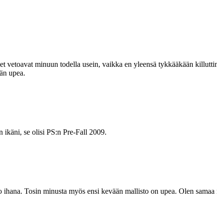
et vetoavat minuun todella usein, vaikka en yleensä tykkääkään killuttimi
män upea.
n ikäni, se olisi PS:n Pre-Fall 2009.
to ihana. Tosin minusta myös ensi kevään mallisto on upea. Olen samaa m