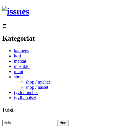
Siirry
sisältöön
☰
Kategoriat
kauneus
koti
matkat
musiikki
muut
shop
shop / miehet
shop / naiset
tyyli / miehet
tyyli / naiset
Etsi
Haku: