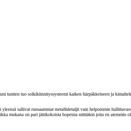
tuntien tuo solkikiinnityssysteemi kaiken härpäkkeineen ja kimaltelevin
ni yleensä sallivat runsaammat metallidetaljit vain helpommin hallittav
ka mukana on pari jättikokoista hopeista niittiäkin joita en aiemmin ol