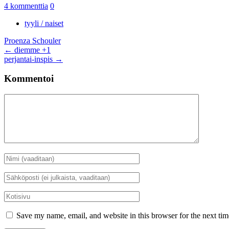
4 kommenttia
0
tyyli / naiset
Proenza Schouler
Artikkelien
←
diemme +1
perjantai-inspis
→
selaus
Kommentoi
Kommentti
Nimi
*
Sähköposti
*
Kotisivu
Save my name, email, and website in this browser for the next ti