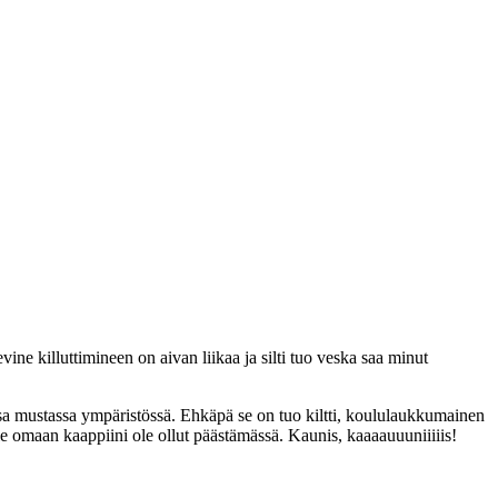
e killuttimineen on aivan liikaa ja silti tuo veska saa minut
assa mustassa ympäristössä. Ehkäpä se on tuo kiltti, koululaukkumainen
e omaan kaappiini ole ollut päästämässä. Kaunis, kaaaauuuniiiiis!