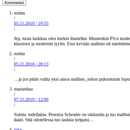
sointu
/
05.11.2010
/
19:55
/
Jep, tuota laukkua olen itsekin ihastellut. Muutenkin PS:n tuotte
klassisen ja modernin tyylin. Ensi kevään mallisto oli mielettö
sointu
/
05.11.2010
/
20:13
/
…ja jos pitäis valita yksi ainoa mallisto, johon pukeutuisin lopu
mariaelina
/
07.11.2010
/
12:00
/
Sointu: todellakin. Proenza Schouler on rakkautta ja tuo mallis
ikäni. Sitä odotellessa tuo laukku kelpaisi…
inke