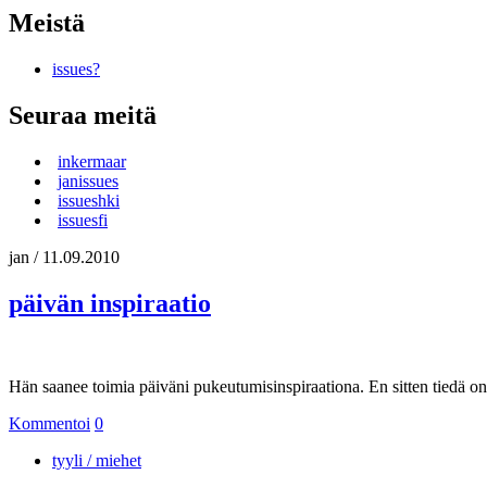
Meistä
issues?
Seuraa meitä
inkermaar
janissues
issueshki
issuesfi
jan
/
11.09.2010
päivän inspiraatio
Hän saanee toimia päiväni pukeutumisinspiraationa. En sitten tiedä on
Kommentoi
0
tyyli / miehet