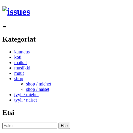
Siirry
sisältöön
☰
Kategoriat
kauneus
koti
matkat
musiikki
muut
shop
shop / miehet
shop / naiset
tyyli / miehet
tyyli / naiset
Etsi
Haku: