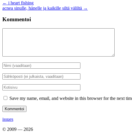
Artikkelien
←
i heart fishing
acnea sinulle, hänelle ja kaikille siltä väliltä
→
selaus
Kommentoi
Kommentti
Nimi
*
Sähköposti
*
Kotisivu
Save my name, email, and website in this browser for the next ti
issues
© 2009 — 2026