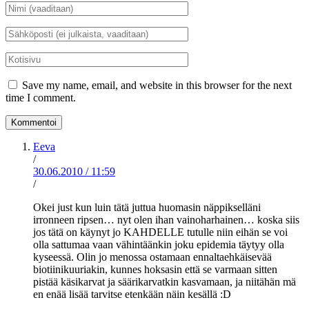
Nimi
*
Sähköposti
*
Kotisivu
Save my name, email, and website in this browser for the next
time I comment.
Eeva
/
30.06.2010
/
11:59
/
Okei just kun luin tätä juttua huomasin näppikselläni
irronneen ripsen… nyt olen ihan vainoharhainen… koska siis
jos tätä on käynyt jo KAHDELLE tutulle niin eihän se voi
olla sattumaa vaan vähintäänkin joku epidemia täytyy olla
kyseessä. Olin jo menossa ostamaan ennaltaehkäisevää
biotiinikuuriakin, kunnes hoksasin että se varmaan sitten
pistää käsikarvat ja säärikarvatkin kasvamaan, ja niitähän mä
en enää lisää tarvitse etenkään näin kesällä :D