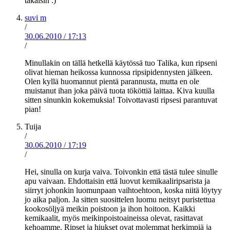
takaisin :)
suvi m
/
30.06.2010
/
17:13
/
Minullakin on tällä hetkellä käytössä tuo Talika, kun ripseni
olivat hieman heikossa kunnossa ripsipidennysten jälkeen.
Olen kyllä huomannut pientä parannusta, mutta en ole
muistanut ihan joka päivä tuota tököttiä laittaa. Kiva kuulla
sitten sinunkin kokemuksia! Toivottavasti ripsesi parantuvat
pian!
Tuija
/
30.06.2010
/
17:19
/
Hei, sinulla on kurja vaiva. Toivonkin että tästä tulee sinulle
apu vaivaan. Ehdottaisin että luovut kemikaaliripsarista ja
siirryt johonkin luomunpaan vaihtoehtoon, koska niitä löytyy
jo aika paljon. Ja sitten suosittelen luomu neitsyt puristettua
kookosöljyä meikin poistoon ja ihon hoitoon. Kaikki
kemikaalit, myös meikinpoistoaineissa olevat, rasittavat
kehoamme. Ripset ja hiukset ovat molemmat herkimpiä ja