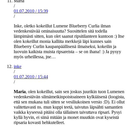
Maria
/
01.07.2010
/
15:39
/
Inke, oletko kokeillut Lumene Blueberry Curlia ilman
vedenkestävää ominaisuutta? Suosittelen sitä todella
lämpimästi sitten, kun olet saanut ripsitilanteen kuntoon :) Itse
olen kokeillut monia kalliita merkkejä läpi kunnes sain
Blueberry Curlin kaupanpäällisenä ilmaiseksi, kokeilin ja
luovuin kaikista muista ripsareista – se on ihana! :) Ja pysyy
myös urheillessa, jne…
inke
/
01.07.2010
/
15:44
/
Maria
, olen kokeillut, sain sen joskus juurikin tuon Lumenen
vedenkestävän silmämeikinpoistoaineen kylkiäisenä (loogista,
että sen mukana tuli sitten se vesiliukoinen versio :D). Ei ollut
valitettavasti ns. mun kuppi teetä, taivutus läpsähti samantien
vaikka kyseessä pitäisi olla tällainen taivuttava ripsari. Pysyi
kyllä hyvin, ei siinä mitään ja monet muutkin ovat kyseistä
ripsaria kovasti hehkutelleet.