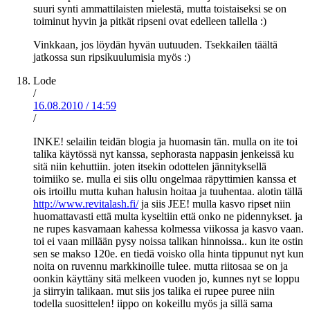
suuri synti ammattilaisten mielestä, mutta toistaiseksi se on
toiminut hyvin ja pitkät ripseni ovat edelleen tallella :)
Vinkkaan, jos löydän hyvän uutuuden. Tsekkailen täältä
jatkossa sun ripsikuulumisia myös :)
Lode
/
16.08.2010
/
14:59
/
INKE! selailin teidän blogia ja huomasin tän. mulla on ite toi
talika käytössä nyt kanssa, sephorasta nappasin jenkeissä ku
sitä niin kehuttiin. joten itsekin odottelen jännityksellä
toimiiko se. mulla ei siis ollu ongelmaa räpyttimien kanssa et
ois irtoillu mutta kuhan halusin hoitaa ja tuuhentaa. alotin tällä
http://www.revitalash.fi/
ja siis JEE! mulla kasvo ripset niin
huomattavasti että multa kyseltiin että onko ne pidennykset. ja
ne rupes kasvamaan kahessa kolmessa viikossa ja kasvo vaan.
toi ei vaan millään pysy noissa talikan hinnoissa.. kun ite ostin
sen se makso 120e. en tiedä voisko olla hinta tippunut nyt kun
noita on ruvennu markkinoille tulee. mutta riitosaa se on ja
oonkin käyttäny sitä melkeen vuoden jo, kunnes nyt se loppu
ja siirryin talikaan. mut siis jos talika ei rupee puree niin
todella suosittelen! iippo on kokeillu myös ja sillä sama