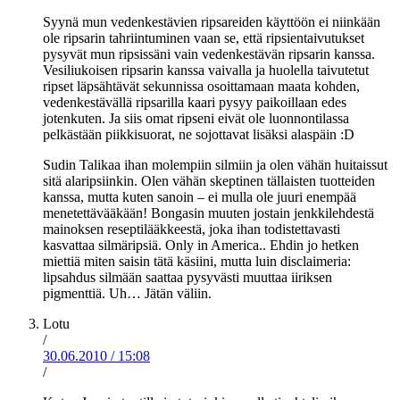
Syynä mun vedenkestävien ripsareiden käyttöön ei niinkään
ole ripsarin tahriintuminen vaan se, että ripsientaivutukset
pysyvät mun ripsissäni vain vedenkestävän ripsarin kanssa.
Vesiliukoisen ripsarin kanssa vaivalla ja huolella taivutetut
ripset läpsähtävät sekunnissa osoittamaan maata kohden,
vedenkestävällä ripsarilla kaari pysyy paikoillaan edes
jotenkuten. Ja siis omat ripseni eivät ole luonnontilassa
pelkästään piikkisuorat, ne sojottavat lisäksi alaspäin :D
Sudin Talikaa ihan molempiin silmiin ja olen vähän huitaissut
sitä alaripsiinkin. Olen vähän skeptinen tällaisten tuotteiden
kanssa, mutta kuten sanoin – ei mulla ole juuri enempää
menetettävääkään! Bongasin muuten jostain jenkkilehdestä
mainoksen reseptilääkkeestä, joka ihan todistettavasti
kasvattaa silmäripsiä. Only in America.. Ehdin jo hetken
miettiä miten saisin tätä käsiini, mutta luin disclaimeria:
lipsahdus silmään saattaa pysyvästi muuttaa iiriksen
pigmenttiä. Uh… Jätän väliin.
Lotu
/
30.06.2010
/
15:08
/