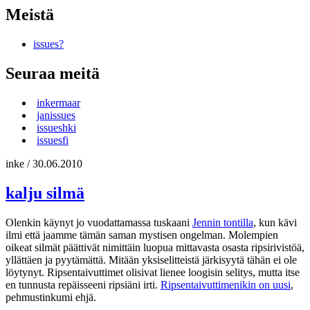
Meistä
issues?
Seuraa meitä
inkermaar
janissues
issueshki
issuesfi
inke
/
30.06.2010
kalju silmä
Olenkin käynyt jo vuodattamassa tuskaani
Jennin tontilla
, kun kävi
ilmi että jaamme tämän saman mystisen ongelman. Molempien
oikeat silmät päättivät nimittäin luopua mittavasta osasta ripsirivistöä,
yllättäen ja pyytämättä. Mitään yksiselitteistä järkisyytä tähän ei ole
löytynyt. Ripsentaivuttimet olisivat lienee loogisin selitys, mutta itse
en tunnusta repäisseeni ripsiäni irti.
Ripsentaivuttimenikin on uusi
,
pehmustinkumi ehjä.