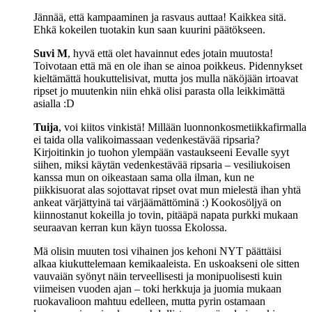
Jännää, että kampaaminen ja rasvaus auttaa! Kaikkea sitä.
Ehkä kokeilen tuotakin kun saan kuurini päätökseen.
Suvi M
, hyvä että olet havainnut edes jotain muutosta!
Toivotaan että mä en ole ihan se ainoa poikkeus. Pidennykset
kieltämättä houkuttelisivat, mutta jos mulla näköjään irtoavat
ripset jo muutenkin niin ehkä olisi parasta olla leikkimättä
asialla :D
Tuija
, voi kiitos vinkistä! Millään luonnonkosmetiikkafirmalla
ei taida olla valikoimassaan vedenkestävää ripsaria?
Kirjoitinkin jo tuohon ylempään vastaukseeni Eevalle syyt
siihen, miksi käytän vedenkestävää ripsaria – vesiliukoisen
kanssa mun on oikeastaan sama olla ilman, kun ne
piikkisuorat alas sojottavat ripset ovat mun mielestä ihan yhtä
ankeat värjättyinä tai värjäämättöminä :) Kookosöljyä on
kiinnostanut kokeilla jo tovin, pitääpä napata purkki mukaan
seuraavan kerran kun käyn tuossa Ekolossa.
Mä olisin muuten tosi vihainen jos kehoni NYT päättäisi
alkaa kiukuttelemaan kemikaaleista. En uskoakseni ole sitten
vauvaiän syönyt näin terveellisesti ja monipuolisesti kuin
viimeisen vuoden ajan – toki herkkuja ja juomia mukaan
ruokavalioon mahtuu edelleen, mutta pyrin ostamaan