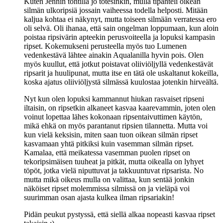
Kuten Jennin tontilla jo totesinkin, mulla tipahteli oikean
silmän ulkoripsiä jossain vaiheessa todella helposti. Mitään
kaljua kohtaa ei näkynyt, mutta toiseen silmään verratessa ero
oli selvä. Oli ihanaa, että sain ongelman loppumaan, kun aloin
poistaa ripsivärin apteekin perusvoiteella ja lopuksi kampasin
ripset. Kokemukseni perusteella myös tuo Lumenen
vedenkestävä lähtee ainakin Aqualanilla hyvin pois. Olen
myös kuullut, että jotkut poistavat oliiviöljyllä vedenkestävät
ripsarit ja huulipunat, mutta itse en tätä ole uskaltanut kokeilla,
koska ajatus oliiviöljystä silmässä kuulostaa jotenkin hirveältä.
Nyt kun olen lopuksi kammannut hiukan rasvaiset ripseni
iltaisin, on ripsetkin alkaneet kasvaa kaarevammin, joten olen
voinut lopettaa lähes kokonaan ripsentaivuttimen käytön,
mikä ehkä on myös parantanut ripsien tilannetta. Mutta voi
kun vielä keksisin, miten saan tuon oikean silmän ripset
kasvamaan yhtä pitkiksi kuin vasemman silmän ripset.
Kamalaa, että meikatessa vasemman puolen ripset on
tekoripsimäisen tuuheat ja pitkät, mutta oikealla on lyhyet
töpöt, jotka vielä niputtuvat ja takkuuntuvat ripsarista. No
mutta mikä oikeus mulla on valittaa, kun sentää jonkin
näköiset ripset molemmissa silmissä on ja vieläpä voi
suurimman osan ajasta kulkea ilman ripsariakin!
Pidän peukut pystyssä, että siellä alkaa nopeasti kasvaa ripset