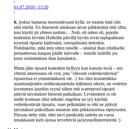
/
01.07.2010
/
15:20
/
h
, joskus hamassa nuoruudessani kyllä, en muista mitä olin
siitä mieltä. En ilmeisesti ainakaan aivan pähkinöinä siitä ollut,
kun käyttö jäi yhteen tuubiin… Noh, oli miten oli, pojotin
kuitenkin kevään Hulluilla päivillä hyvän tovin tuplapakkaus
kyseistä ripsaria kädessäni, ostospäissäni tietenkin.
Pohdiskelin, mitä teen sitten toiselle – sinänsä ihan edulliselle,
periaatteessa kaupan päälle tulevalle – toiselle tuubille jos
koen ensimmäisen ihan kamalaksi..
Mutta jätin ripsarit kuitenkin hyllyyn kun katsoin inciä – sen
yhtenä ainesosana oli vesi, jota ”oikeasti vedenkestävissä”
ripsareissa ei ymmärtääkseni ole. :) Jos olen kosmetiikka-
asiantuntijoiden nettikeskusteluita tulkinnut oikein, on vedetön
koostumus juurikin syynä siihen että waterproof-ripsarit
pitävät taivutukset hienosti paikallaan. Leviäminen ei ole
mulle koskaan ollut mikään ongelma tai syy käyttää
vedenkestävää ripsaria, vaan pelkästään se että ne pitävät
taivutukset paikoillaan muutoin niin piikkisuorissa räpsyissäni.
Plussaa tietty siitä, ettei tarvi panikoida sadetta tai varoa
innokkaasti kieli ojossa tervehtiviä jackrussellinterriereitä :)