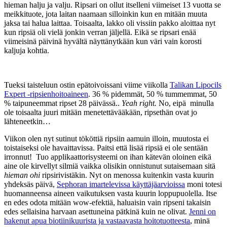
hieman halju ja valju. Ripsari on ollut itselleni viimeiset 13 vuotta se
meikkituote, jota laitan naamaan silloinkin kun en mitään muuta
jaksa tai halua laittaa. Toisaalta, lakko oli vissiin pakko aloittaa nyt
kun ripsiä oli vielä jonkin verran jäljellä. Eikä se ripsari enää
viimeisinä päivinä hyvältä näyttänytkään kun väri vain korosti
kaljuja kohtia.
Tueksi taisteluun ostin epätoivoissani viime viikolla
Talikan Lipocils
Expert -ripsienhoitoaineen
. 36 % pidemmät, 50 % tummemmat, 50
% taipuneemmat ripset 28 päivässä..
Yeah right.
No, eipä minulla
ole toisaalta juuri mitään menetettävääkään, ripsethän ovat jo
lähteneetkin…
Viikon olen nyt sutinut tököttiä ripsiin aamuin illoin, muutosta ei
toistaiseksi ole havaittavissa. Paitsi että lisää ripsiä ei ole sentään
irronnut! Tuo applikaattorisysteemi on ihan kätevän oloinen eikä
aine ole kirvellyt silmiä vaikka olisikin onnistunut sutaisemaan sitä
hieman ohi
ripsirivistäkin. Nyt on menossa kuitenkin vasta kuurin
yhdeksäs päivä,
Sephoran imartelevissa käyttäjäarvioissa
moni totesi
huomanneensa aineen vaikutuksen vasta kuurin loppupuolella. Itse
en edes odota mitään wow-efektiä, haluaisin vain ripseni takaisin
edes sellaisina harvaan asettuneina pätkinä kuin ne olivat.
Jenni on
hakenut apua biotiinikuurista ja vastaavasta hoitotuotteesta
, minä