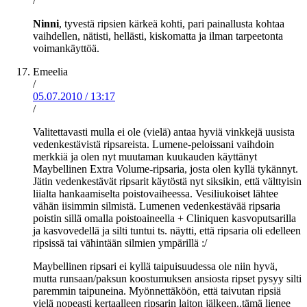
/
Ninni
, tyvestä ripsien kärkeä kohti, pari painallusta kohtaa
vaihdellen, nätisti, hellästi, kiskomatta ja ilman tarpeetonta
voimankäyttöä.
Emeelia
/
05.07.2010
/
13:17
/
Valitettavasti mulla ei ole (vielä) antaa hyviä vinkkejä uusista
vedenkestävistä ripsareista. Lumene-peloissani vaihdoin
merkkiä ja olen nyt muutaman kuukauden käyttänyt
Maybellinen Extra Volume-ripsaria, josta olen kyllä tykännyt.
Jätin vedenkestävät ripsarit käytöstä nyt siksikin, että välttyisin
liialta hankaamiselta poistovaiheessa. Vesiliukoiset lähtee
vähän iisimmin silmistä. Lumenen vedenkestävää ripsaria
poistin sillä omalla poistoaineella + Cliniquen kasvoputsarilla
ja kasvovedellä ja silti tuntui ts. näytti, että ripsaria oli edelleen
ripsissä tai vähintään silmien ympärillä :/
Maybellinen ripsari ei kyllä taipuisuudessa ole niin hyvä,
mutta runsaan/paksun koostumuksen ansiosta ripset pysyy silti
paremmin taipuneina. Myönnettäköön, että taivutan ripsiä
vielä nopeasti kertaalleen ripsarin laiton jälkeen..tämä lienee