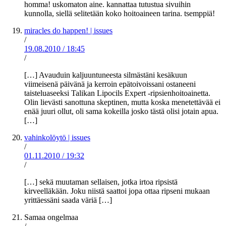
homma! uskomaton aine. kannattaa tutustua sivuihin
kunnolla, siellä selitetään koko hoitoaineen tarina. tsemppiä!
miracles do happen! | issues
/
19.08.2010
/
18:45
/
[…] Avauduin kaljuuntuneesta silmästäni kesäkuun
viimeisenä päivänä ja kerroin epätoivoissani ostaneeni
taisteluaseeksi Talikan Lipocils Expert -ripsienhoitoainetta.
Olin lievästi sanottuna skeptinen, mutta koska menetettävää ei
enää juuri ollut, oli sama kokeilla josko tästä olisi jotain apua.
[…]
vahinkolöytö | issues
/
01.11.2010
/
19:32
/
[…] sekä muutaman sellaisen, jotka irtoa ripsistä
kirveelläkään. Joku niistä saattoi jopa ottaa ripseni mukaan
yrittäessäni saada väriä […]
Samaa ongelmaa