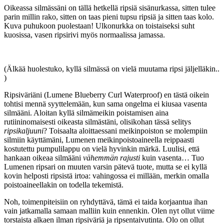
Oikeassa silmässäni on tällä hetkellä ripsiä sisänurkassa, sitten tulee
parin millin rako, sitten on taas pieni tupsu ripsiä ja sitten taas kolo.
Kuva puhukoon puolestaan! Ulkonurkka on toistaiseksi suht
kuosissa, vasen ripsirivi myös normaalissa jamassa.
(Älkää huolestuko, kyllä silmässä on vielä muutama ripsi jäljelläkin..
)
Ripsiväriäni (Lumene Blueberry Curl Waterproof) en tästä oikein
tohtisi mennä syyttelemään, kun sama ongelma ei kiusaa vasenta
silmääni. Aloitan kyllä silmämeikin poistamisen aina
rutiininomaisesti oikeasta silmästäni, olisikohan tässä selitys
ripsikaljuuni
? Toisaalta aloittaessani meikinpoiston se molempiin
silmiin käyttämäni, Lumenen meikinpoistoaineella reippaasti
kostutettu pumpulilappu on vielä hyvinkin märkä. Luulisi, että
hankaan oikeaa silmääni
vähemmän rajusti
kuin vasenta… Tuo
Lumenen ripsari on muuten varsin pätevä tuote, mutta se ei kyllä
kovin helposti ripsistä irtoa: vahingossa ei millään, merkin omalla
poistoaineellakin on todella tekemistä.
Noh, toimenpiteisiin on ryhdyttävä, tämä ei taida korjaantua ihan
vain jatkamalla samaan malliin kuin ennenkin. Olen nyt ollut viime
torstaista alkaen ilman ripsiväriä ja ripsentaivutinta. Olo on ollut