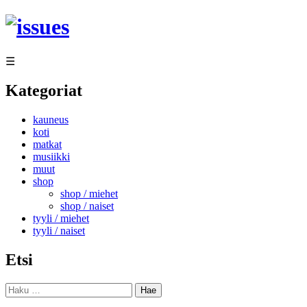
Siirry
sisältöön
☰
Kategoriat
kauneus
koti
matkat
musiikki
muut
shop
shop / miehet
shop / naiset
tyyli / miehet
tyyli / naiset
Etsi
Haku: