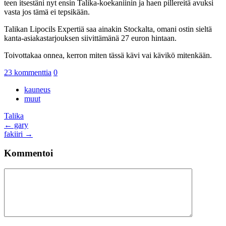
teen itsestäni nyt ensin Talika-koekaniinin ja haen pillereitä avuksi
vasta jos tämä ei tepsikään.
Talikan Lipocils Expertiä saa ainakin Stockalta, omani ostin sieltä
kanta-asiakastarjouksen siivittämänä 27 euron hintaan.
Toivottakaa onnea, kerron miten tässä kävi vai kävikö mitenkään.
23 kommenttia
0
kauneus
muut
Talika
Artikkelien
←
gary
fakiiri
→
selaus
Kommentoi
Kommentti