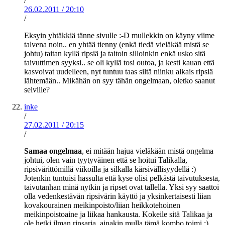
/
26.02.2011
/
20:10
/
Eksyin yhtäkkiä tänne sivulle :-D mullekkin on käyny viime
talvena noin.. en yhtää tienny (enkä tiedä vieläkää mistä se
johtu) taitan kyllä ripsiä ja taitoin silloinkin enkä usko sitä
taivuttimen syyksi.. se oli kyllä tosi outoa, ja kesti kauan että
kasvoivat uudelleen, nyt tuntuu taas siltä niinku alkais ripsiä
lähtemään.. Mikähän on syy tähän ongelmaan, oletko saanut
selville?
inke
/
27.02.2011
/
20:15
/
Samaa ongelmaa
, ei mitään hajua vieläkään mistä ongelma
johtui, olen vain tyytyväinen että se hoitui Talikalla,
ripsivärittömillä viikoilla ja silkalla kärsivällisyydellä :)
Jotenkin tuntuisi hassulta että kyse olisi pelkästä taivutuksesta,
taivutanhan minä nytkin ja ripset ovat tallella. Yksi syy saattoi
olla vedenkestävän ripsivärin käyttö ja yksinkertaisesti liian
kovakourainen meikinpoisto/liian heikkotehoinen
meikinpoistoaine ja liikaa hankausta. Kokeile sitä Talikaa ja
ole hetki ilman ripsaria, ainakin mulla tämä kombo toimi :)