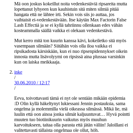
Mä oon joskus kokeillut noita vedenkestäviä ripsareita mutta
lopettanut lyhyeen kun kauhistuin sitä miten silmiä pitää
hangata että ne lähtee irti. Sekin vois siis jo auttaa, jos
vaihtaisit ei-vedenkestävään. Itse käytän Max Factorin False
Lash Effectiä ja se ei kyllä tahriinnu ollenkaan edes vähän
kosteammalla säällä vaikka ei olekaan vedenkestävä.
Mut kerro mitä ton kuurin kanssa kävi, kokeiletko sitä myös
vasempaan silmään? Siitähän vois olla iloa vaikka ei
ripsikadosta kärsiskään, kun ei nuo ripsenpidennykset oikein
innosta mutta lisävolyymi on ripsissä aina plussaa varsinkin
kun on laiska meikkaaja.
inke
/
30.06.2010
/
12:17
/
Eeva, toivottavasti tämä ei nyt ole sentään mikään epidemia
:D Olin kyllä häkeltynyt lukiessani Jennin postauksia, sama
ongelma ja molemmilla vielä oikeassa silmässä. Mikä lie, mä
luulin että oon ainoa jonka silmät kaljuuntuvat… Hyvä pointti
muuten tuo biotiinikuurin vaikutus myös muuhun
karvoitukseen, taitaa olla parasta että jätän väliin! Jaloillani ei
valitettavasti tällaista ongelmaa ole ollut, höh.