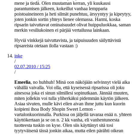
mene ja tiedä. Olen muutaman kerran, yli kuukausi
parantumisen jälkeen, kokeillut vanhaa lempparia
poistoaineineen ja heti silmät punehtuu, ärsyyntyy ja kipeytyy,
joten jonkin sortin yhteys lienee olemassa. Harmi, koska
ripsarin taivuttavat ominaisuudet olivat huippuluokkaa, saman
merkin vesiliukoinen ei pärjää vertailussa lainkaan.
Hyviä vinkkejä taivuttavista, ja taipuisuuden säilyttävistä
ripsareista otetaan ilolla vastaan :)
inke
/
02.07.2010
/
15:25
/
Emeelia
, no huhhuh! Minä oon näköjään selvinnyt vielä aika
vähällä vaivalla. Voi olla, että kyseisessä ripsarissa oli joku
ainesosa joka ei sinun silmillesi sopinutkaan. Jännää muuten,
miten jollekin voi tulla yliherkäksi pidemmän käytön jälkeen.
Asiaa sivuten, mulle kävi eilen aivan ihme juttu kun kuorin
koipieni ihoa Body Shopin Sweet Lemon -
vartalonkuorinnalla. Purkissa on jäljellä tavaraa enää n. yhteen
käyttökertaan ja se on n. 2 kk vanha, eli vanhentuneesta
tuotteesta tuskin on kyse. Olen siis käyttänyt sitä tosi
tyytyväisenä tässä jonkin aikaa, mutta eilen pärähti oikean