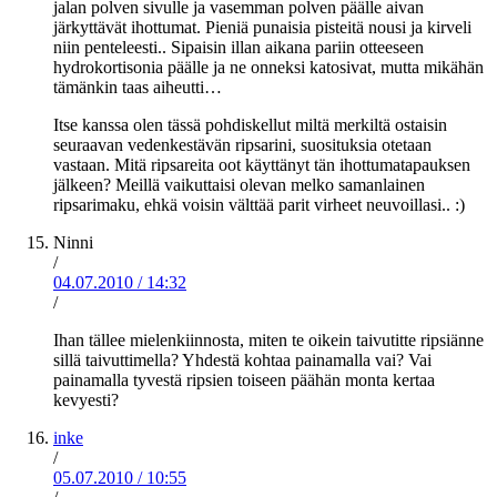
jalan polven sivulle ja vasemman polven päälle aivan
järkyttävät ihottumat. Pieniä punaisia pisteitä nousi ja kirveli
niin penteleesti.. Sipaisin illan aikana pariin otteeseen
hydrokortisonia päälle ja ne onneksi katosivat, mutta mikähän
tämänkin taas aiheutti…
Itse kanssa olen tässä pohdiskellut miltä merkiltä ostaisin
seuraavan vedenkestävän ripsarini, suosituksia otetaan
vastaan. Mitä ripsareita oot käyttänyt tän ihottumatapauksen
jälkeen? Meillä vaikuttaisi olevan melko samanlainen
ripsarimaku, ehkä voisin välttää parit virheet neuvoillasi.. :)
Ninni
/
04.07.2010
/
14:32
/
Ihan tällee mielenkiinnosta, miten te oikein taivutitte ripsiänne
sillä taivuttimella? Yhdestä kohtaa painamalla vai? Vai
painamalla tyvestä ripsien toiseen päähän monta kertaa
kevyesti?
inke
/
05.07.2010
/
10:55