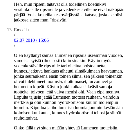
Heh, mun ripseni taitavat olla todellinen koetinkivi
vesiliukoisille ripsareille ja vedenkestäville ne eivät näköjään
pärjää. Voisi kokeilla kestovärjäystä ja katsoa, josko se olisi
jatkossa sitten mun ”ripsiväri”.
Emeelia
/
02.07.2010
/
15:06
/
Olen käyttänyt samaa Lumenen ripsaria useamman vuoden,
samoista syistä (ilmeisesti) kuin sinäkin. Käytin myös
vedenkestävälle ripsarille tarkoitettua poistoainetta,
kunnes..jatkuva hankaus aiheutti silmäkulmaan haavauman,
jonka seurauksena ensin toinen silmä, sen jälkeen toinenkin,
olivat tulehtuneet luomista, ihottumaiset, turvonneet ja
hemmetin kipeät. Käytin jonkin aikaa sitkeästi samoja
tuotteita, toivoen, että vaiva menisi ohi. Vaan eipä mennyt.
Lopulta tajusin jättää Lumenen tuotteet rauhaan, vaihdoin
merkkiä ja otin kunnon hydrokortisoni-kuurin molempiin
luomiin. Kipuilua ja ihottumaisia luomia jouduin kestämään
kolmisen kuukautta, kunnes hydrokortisoni tehosi ja silmät
rauhoittuivat.
Onko tällä nyt sitten mitään yhteyttä Lumenen tuotteisiin,