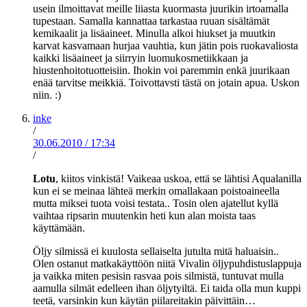
usein ilmoittavat meille liiasta kuormasta juurikin irtoamalla
tupestaan. Samalla kannattaa tarkastaa ruuan sisältämät
kemikaalit ja lisäaineet. Minulla alkoi hiukset ja muutkin
karvat kasvamaan hurjaa vauhtia, kun jätin pois ruokavaliosta
kaikki lisäaineet ja siirryin luomukosmetiikkaan ja
hiustenhoitotuotteisiin. Ihokin voi paremmin enkä juurikaan
enää tarvitse meikkiä. Toivottavsti tästä on jotain apua. Uskon
niin. :)
inke
/
30.06.2010
/
17:34
/
Lotu
, kiitos vinkistä! Vaikeaa uskoa, että se lähtisi Aqualanilla
kun ei se meinaa lähteä merkin omallakaan poistoaineella
mutta miksei tuota voisi testata.. Tosin olen ajatellut kyllä
vaihtaa ripsarin muutenkin heti kun alan moista taas
käyttämään.
Öljy silmissä ei kuulosta sellaiselta jutulta mitä haluaisin..
Olen ostanut matkakäyttöön niitä Vivalin öljypuhdistuslappuja
ja vaikka miten pesisin rasvaa pois silmistä, tuntuvat mulla
aamulla silmät edelleen ihan öljytyiltä. Ei taida olla mun kuppi
teetä, varsinkin kun käytän piilareitakin päivittäin…