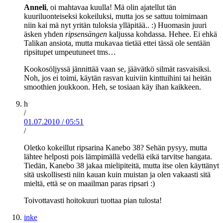
Anneli
, oi mahtavaa kuulla! Mä olin ajatellut tän
kuuriluonteiseksi kokeiluksi, mutta jos se sattuu toimimaan
niin kai mä nyt yritän tuloksia ylläpitää.. :) Huomasin juuri
äsken yhden
ripsensängen
kaljussa kohdassa. Hehee. Ei ehkä
Talikan ansiota, mutta mukavaa tietää ettei tässä ole sentään
ripsitupet umpeutuneet tms…
Kookosöljyssä jännittää vaan se, jäävätkö silmät rasvaisiksi.
Noh, jos ei toimi, käytän rasvan kuiviin kinttuihini tai heitän
smoothien joukkoon. Heh, se tosiaan käy ihan kaikkeen.
h
/
01.07.2010
/
05:51
/
Oletko kokeillut ripsarina Kanebo 38? Sehän pysyy, mutta
lähtee helposti pois lämpimällä vedellä eikä tarvitse hangata.
Tiedän, Kanebo 38 jakaa mielipiteitä, mutta itse olen käyttänyt
sitä uskollisesti niin kauan kuin muistan ja olen vakaasti sitä
mieltä, että se on maailman paras ripsari :)
Toivottavasti hoitokuuri tuottaa pian tulosta!
inke