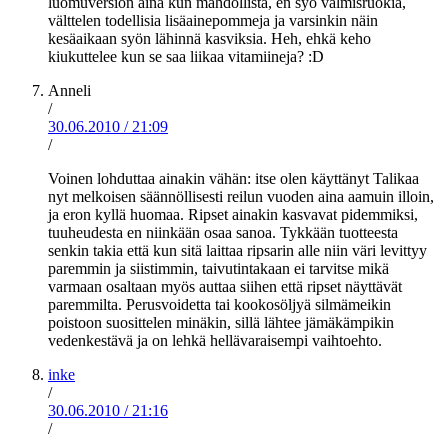
luomuversion aina kun mahdollista, en syö valmisruokia,
välttelen todellisia lisäainepommeja ja varsinkin näin
kesäaikaan syön lähinnä kasviksia. Heh, ehkä keho
kiukuttelee kun se saa liikaa vitamiineja? :D
Anneli
/
30.06.2010
/
21:09
/
Voinen lohduttaa ainakin vähän: itse olen käyttänyt Talikaa
nyt melkoisen säännöllisesti reilun vuoden aina aamuin illoin,
ja eron kyllä huomaa. Ripset ainakin kasvavat pidemmiksi,
tuuheudesta en niinkään osaa sanoa. Tykkään tuotteesta
senkin takia että kun sitä laittaa ripsarin alle niin väri levittyy
paremmin ja siistimmin, taivutintakaan ei tarvitse mikä
varmaan osaltaan myös auttaa siihen että ripset näyttävät
paremmilta. Perusvoidetta tai kookosöljyä silmämeikin
poistoon suosittelen minäkin, sillä lähtee jämäkämpikin
vedenkestävä ja on lehkä hellävaraisempi vaihtoehto.
inke
/
30.06.2010
/
21:16
/