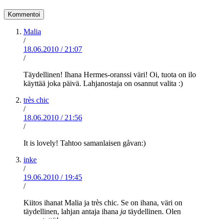
Malia
/
18.06.2010
/
21:07
/
Täydellinen! Ihana Hermes-oranssi väri! Oi, tuota on ilo
käyttää joka päivä. Lahjanostaja on osannut valita :)
très chic
/
18.06.2010
/
21:56
/
It is lovely! Tahtoo samanlaisen gåvan:)
inke
/
19.06.2010
/
19:45
/
Kiitos ihanat Malia ja très chic. Se on ihana, väri on
täydellinen, lahjan antaja ihana
ja
täydellinen. Olen