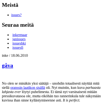
Meistä
issues?
Seuraa meitä
inkermaar
janissues
issueshki
issuesfi
inke
/
18.06.2010
gåva
No olen se minäkin yksi säätäjä – unohdin totaalisesti näyttää mitä
siellä
oranssin laatikon sisällä
oli. Nyt muistin, kun kuva
parhaasta
lahjasta ever
löytyi puhelimesta. Ei tämä nyt varsinaisesti mitään
pressikuvatasoa ole, mutta eiköhän tuo rannerinkula tule näkymään
kuvissa ihan sinne kyllästymiseenne asti.
It is perfect.