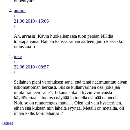
onnentyttö!
aurora
/
21.06.2010
/
15:06
/
Ah, arvasin! Kävin huokailemassa tuon perään NK:lla
toissapäivänä. Haluan kanssa saman aarteen, juuri klassikko-
oranssina :)
inke
/
22.06.2010
/
08:57
/
Sellainen pieni varoituksen sana, että tämä naarmuuntuu aivan
uskomattoman herkästi. Siis se kullanvärinen osa, joka jää
niinku ranteen ”alle”. Takana ehkä 5 hyvin varovaista
käyttökertaa ja tuo osa näyttää jo todella elämää nähneeltä.
Noh, se on rannerengas mutta… Olen kai vain hysteerinen,
eihän sitä kukaan niin läheltä syynää. Metalli on metallia, oli
miten kallis koru tahansa :/
issues