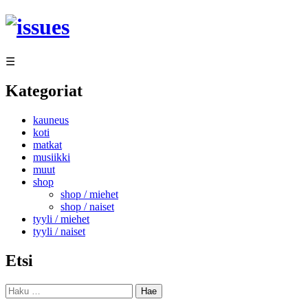
Siirry
sisältöön
☰
Kategoriat
kauneus
koti
matkat
musiikki
muut
shop
shop / miehet
shop / naiset
tyyli / miehet
tyyli / naiset
Etsi
Haku: