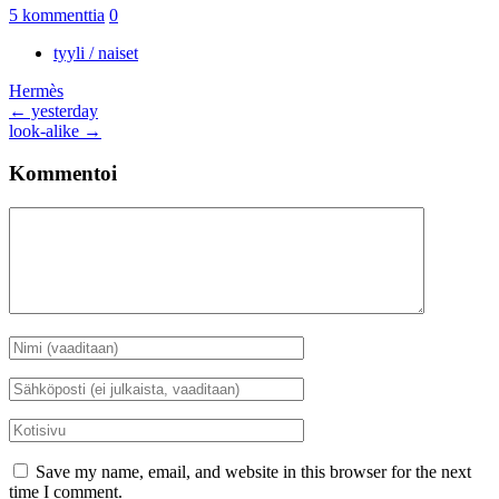
5 kommenttia
0
tyyli / naiset
Hermès
Artikkelien
←
yesterday
look-alike
→
selaus
Kommentoi
Kommentti
Nimi
*
Sähköposti
*
Kotisivu
Save my name, email, and website in this browser for the next
time I comment.